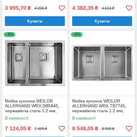
3 995,70
4 382,35
₴
₴
4 206 ₴
4 613 ₴
Купити
Купити
–5%
–5%
Мийка кухонна WEILOR
Мийка кухонна WEILOR
ALLERHAND WRX DB5845,
ALLERHAND WRX TB7745,
нержавіюча сталь 1.2 мм,
нержавіюча сталь 1.2 мм,
півторачашева, врізна / під
двочашева, врізна / під
В наявності
В наявності
стільницю
стільницю
7 124,05
8 549,05
₴
₴
7 499 ₴
8 999 ₴