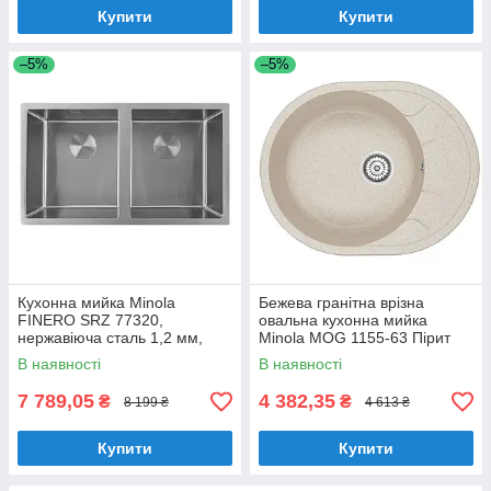
Купити
Купити
–5%
–5%
Кухонна мийка Minola
Бежева гранітна врізна
FINERO SRZ 77320,
овальна кухонна мийка
нержавіюча сталь 1,2 мм,
Minola MOG 1155-63 Пірит
двочашева, врізна/під
В наявності
В наявності
стільницю
7 789,05
4 382,35
₴
₴
8 199 ₴
4 613 ₴
Купити
Купити