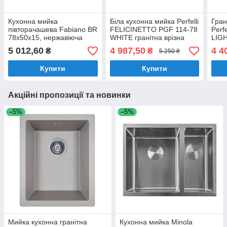
Кухонна мийка
Біла кухонна мийка Perfelli
Гран
півторачашева Fabiano BR
FELICINETTO PGF 114-78
Perf
78x50x15, нержавіюча
WHITE гранітна врізна
LIGH
сталь, матова поліровка
мийка для кухні
беже
5 012,60
4 987,50
4 4
₴
₴
5 250 ₴
(8213.401.0012)
Купити
Купити
Акційні пропозиції та новинки
–5%
–5%
Мийка кухонна гранітна
Кухонна мийка Minola