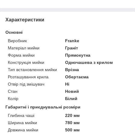
Характеристики
Основні
Виробник
Franke
Матеріал мийки
Граніт
Форма мийки
Прямокутна
Конструкція мийки
Одночашева з крилом
Тип встановлення мийки
Врізна
Розташування крила
Обертаєма
Отвір під змішувач
Ні
Стан
Новий
Колір
Білий
Габаритні і приєднувальні розміри
Глибина чаші
220 мм
Ширина мийки
780 мм
Довжина мийки
500 мм