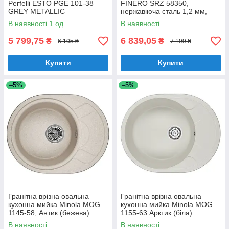
Perfelli ESTO PGE 101-38
FINERO SRZ 58350,
GREY METALLIC
нержавіюча сталь 1,2 мм,
півторачашева, врізна/під
В наявності 1 од.
В наявності
стільницю
5 799,75
6 839,05
₴
₴
6 105 ₴
7 199 ₴
Купити
Купити
–5%
–5%
Гранітна врізна овальна
Гранітна врізна овальна
кухонна мийка Minola MOG
кухонна мийка Minola MOG
1145-58, Антик (бежева)
1155-63 Арктик (біла)
В наявності
В наявності