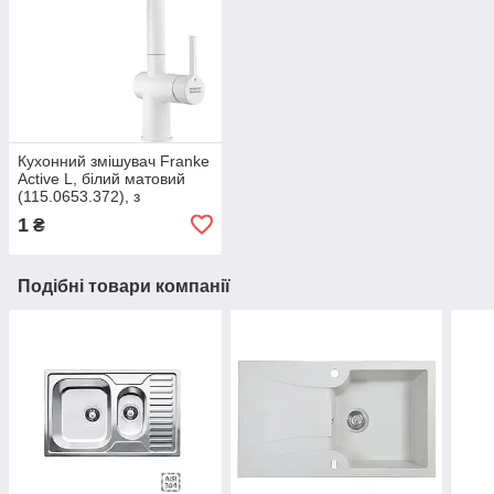
Кухонний змішувач Franke
Active L, білий матовий
(115.0653.372), з
ламінарним потоком води,
1
₴
кран для мийки
Подібні товари компанії