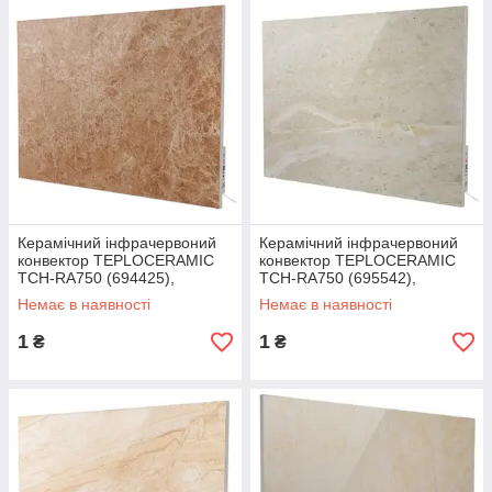
Керамічний інфрачервоний
Керамічний інфрачервоний
конвектор TEPLOCERAMIC
конвектор TEPLOCERAMIC
TCH-RA750 (694425),
TCH-RA750 (695542),
обігрівач з терморегулятором
обігрівач з терморегулятором
Немає в наявності
Немає в наявності
1
1
₴
₴