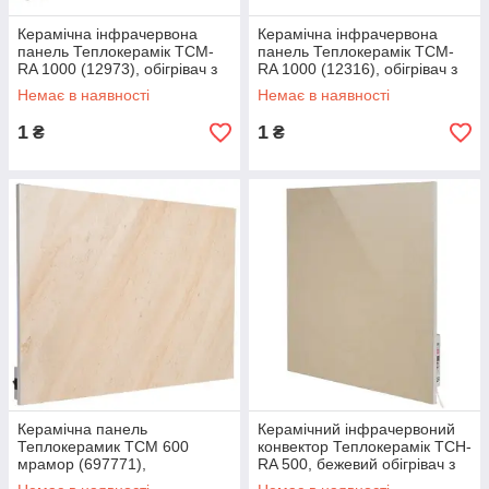
Керамічна інфрачервона
Керамічна інфрачервона
панель Теплокерамік TCM-
панель Теплокерамік TCM-
RA 1000 (12973), обігрівач з
RA 1000 (12316), обігрівач з
терморегулятором
терморегулятором
Немає в наявності
Немає в наявності
1
1
₴
₴
Керамічна панель
Керамічний інфрачервоний
Теплокерамик TCM 600
конвектор Теплокерамік TCH-
мрамор (697771),
RA 500, бежевий обігрівач з
електричний обігрівач
терморегулятором