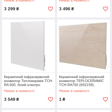
Немає в наявності
Немає в наявності
3 299
3 496
₴
₴
Керамічний інфрачервоний
Керамічний інфрачервоний
конвектор Теплокерамік TCH-
конвектор TEPLOCERAMIC
RA 500, білий електро
TCH-RA750 (692239),
обігрівач з терморегулятором
бежевий обігрівач з
Немає в наявності
Немає в наявності
терморегулятором
3 549
1
₴
₴