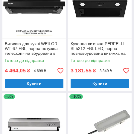
Витяжка для кухні WEILOR
Кухонна витяжка PERFELLI
WT 67 FBL, чорна потужна
BI 5212 FBL LED, чорна
телескопічна вбудована в
повновбудована витяжка на
шафу кухонна витяжка, 60 см
кухню, 700 куб.м., 52,5 см
Готово до відправки
Готово до відправки
4 464,05
3 181,55
₴
₴
4 699 ₴
3 349 ₴
Купити
Купити
–5%
–10%