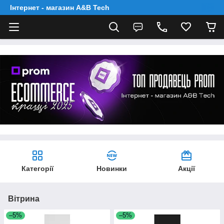
Інтернет - магазин A&B Tech
Категорії
Новинки
Акції
Вітрина
–5%
–5%