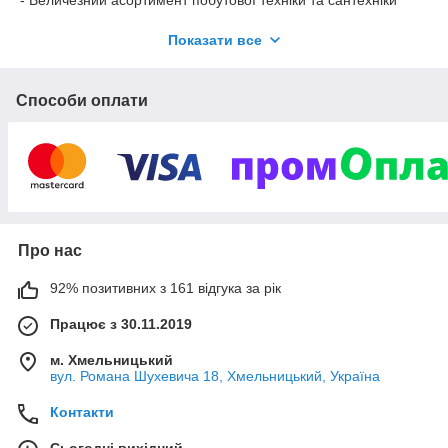
- Величезний асортимент побутової техніки та сантехніки
- Максимально низькі ціни на товари
Показати все
- Доставка замовлень по всій території України
- Офіційна гарантія від виробника
Способи оплати
- На ринку України більше 3-х років
В нашому каталозі ви можети обрати та замовити варильні
поверхні, духові шафи,витяжки для кухні, кухонні мийки,
кухонні змішувачі.
Вам потрібна недорога кухонна мийка, кухонна мийка яка
підходить під дизайн Вашої кухні? У нас величезний
асортимент кухонних мийок Franke та інших відомих
Про нас
брендів. При покупці будь-якого товару в нашому інтернет-
магазині сантеніки Ви можете оформити доставку по всій
92% позитивних з 161 відгука за рік
території України
Економте свій час
Працює з 30.11.2019
Наші спеціалісти допоможуть підбрати техніку та сантехніку
м. Хмельницький
під ваші технічні потреби та дизайн кухні
вул. Романа Шухевича 18, Хмельницький, Україна
Контакти