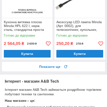
Кухонна витяжка плоска
Аксессуар LED лампа Minola
Minola HPL 622 I, нерж.
(Арт. 0002), для
сталь, стандартна проста
телескопічних, купольних,
витяжка на кухню від навісну
повновбудованих витяжок
Готово до відправки
Готово до відправки
шафу, 59,5 см
2 564,05
250,20
₴
₴
2 699 ₴
278 ₴
Купити
Купити
Показати ще
Інтернет - магазин A&B Tech
Інтернет магазин A&B Tech займається роздрібною торгівлею
побутової техніки та сантехніки.
Наш магазин – це: