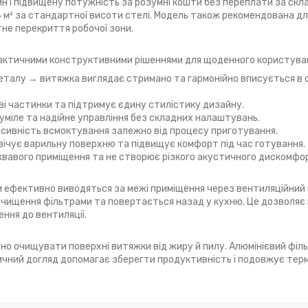
йн і підвищену потужність за розумні кошти без переплати за скл
 м² за стандартної висоти стелі. Модель також рекомендована д
не перекриття робочої зони.
практичними конструктивними рішеннями для щоденного користува
талу → витяжка виглядає стримано та гармонійно вписується в с
і частинки та підтримує єдину стилістику дизайну.
уміле та надійне управління без складних налаштувань.
нсивність всмоктування залежно від процесу приготування.
дсвічує варильну поверхню та підвищує комфорт під час готування.
жвавого приміщення та не створює різкого акустичного дискомфо
и ефективно виводяться за межі приміщення через вентиляційний 
 очищення фільтрами та повертається назад у кухню. Це дозволя
ння до вентиляції.
но очищувати поверхні витяжки від жиру й пилу. Алюмінієвий філь
ичний догляд допомагає зберегти продуктивність і подовжує тер