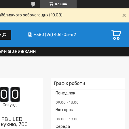
Кошик
айближчого робочого дня (10.08).
+380 (96) 406-05-62
и
АРИ ЗІ ЗНИЖКАМИ
Графік роботи
0
0
Понеділок
09:00
18:00
Секунд
Вівторок
 FBL LED,
09:00
18:00
 кухню, 700
Середа