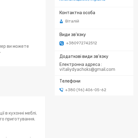
Віталій
+380972742512
епер ви можете
.
Електронна адреса
vitaliydyachoks@gmail.com
+380 (96) 406-05-62
ї в кухонні меблі.
го приготування.