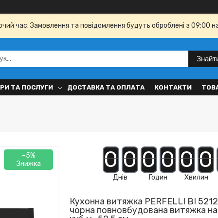
бочий час. Замовлення та повідомлення будуть оброблені з 09:00 н
Знайт
РИ ТА ПОСЛУГИ
ДОСТАВКА ТА ОПЛАТА
КОНТАКТИ
ТОВ
0
0
0
0
0
0
–5%
Днів
Годин
Хвилин
Кухонна витяжка PERFELLI BI 5212
чорна повновбудована витяжка на