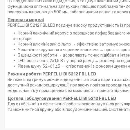
Ця вбудована витяжка підійде тим, хто цінує лаконічний диза
функції. Вона оптимальна для кухонь площею приблизно 18–24
поверхонь шириною до 500 мм, забезпечуючи повне та корект
Переваги моделі
PERFELLI BI 5212 FBL LED поєднує високу продуктивність із 
Чорний лаконічний корпус з порошково пофарбованого ме
інтер’єри.
Чорний алюмінієвий фільтр → ефективно затримує жиров
Механічне керування з чорними кнопками → просте, зроз
3 швидкості роботи → дозволяють точно підібрати інте
LED-освітлення 2×1,5 Вт у чорній рамці → рівномірно пі
Рівень шуму 52–61 дБ → співставний із фоновим шумом 
Режими роботи PERFELLI BI 5212 FBL LED
Витяжка підтримує режим відведення, за якого пари та запах
доступний режим рециркуляції, при якому повітря проходить
модель навіть у приміщеннях без можливості прямого підключе
Догляд і обслуговування PERFELLI BI 5212 FBL LED
Для стабільної та ефективної роботи рекомендується регуляр
та може митися вручну або в посудомийній машині. Системат