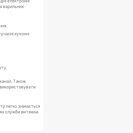
адні електронні
ля варильних
ння.
учасні кухонні
рту.
канал. Також
є використовувати
тр легко знімається
мін служби витяжки.