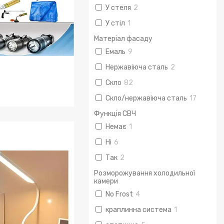
У стеля
2
У стіл
1
Матеріал фасаду
Емаль
9
Нержавіюча сталь
2
Скло
82
Скло/нержавіюча сталь
17
Функція СВЧ
 для подорожей
Немає
1
Ні
6
Так
2
Розморожування холодильної
камери
No Frost
4
краплинна система
1