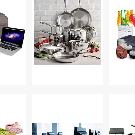
Посуд
Товари
чохли для
в