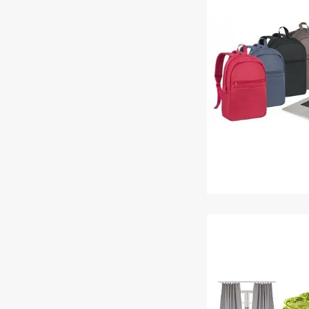
Сумки, рюкзаки, 
ноутбукі