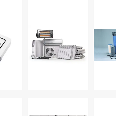
лити
Обігрівачі