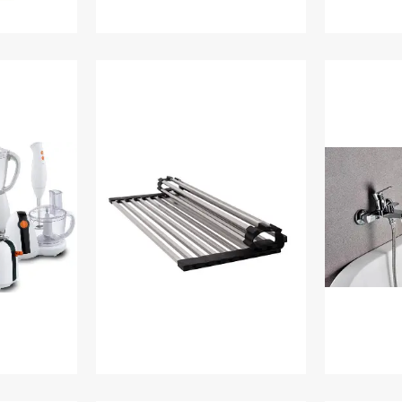
чі
Пральні машини
Суш
 техніка
Аксесуари
Ва