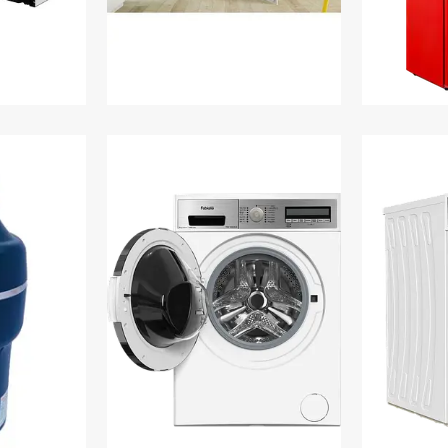
машини
Холодильники вбудовані
Хо