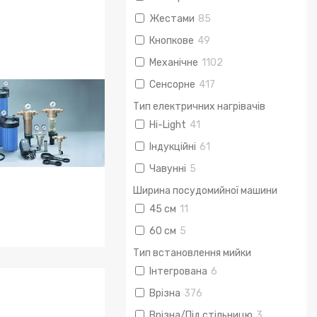
Жестами
85
Кнопкове
49
Механічне
1102
Сенсорне
417
Тип електричних нагрівачів
Hi-Light
41
Індукційні
61
Чавунні
5
Ширина посудомийної машини
45 см
11
60 см
5
Тип встановлення мийки
Сантехніка
Інтегрована
6
Врізна
376
Врізна/Під стільницю
3