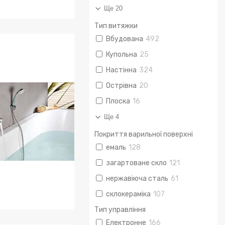
Ще 20
Тип витяжки
ильні машини
Вбудована
492
Купольна
25
Настінна
324
Острівна
20
Плоска
16
Ще 4
Покриття варильної поверхні
емаль
128
загартоване скло
121
нержавіюча сталь
61
склокераміка
107
Тип управління
нна кімната
Електронне
166