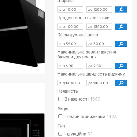
Ширина
Продуктивність витяжки
Об'єм духової шафи
Максимальне завантаження
білизни для прання
Максимальна швидкість віджиму
онні витяжки
Наявність
В наявності
1569
Акція
Товари зі знижками
1423
Тип
Індукційна
91