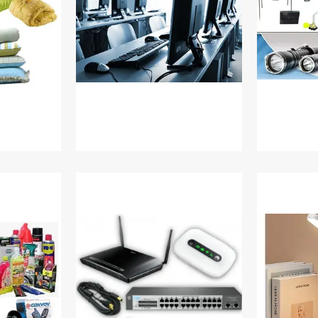
стиль
Товари
Електроніка, комп'ютери та
офіс