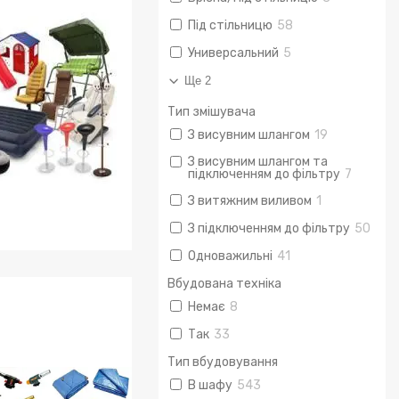
Під стільницю
58
Универсальний
5
Ще 2
Тип змішувача
З висувним шлангом
19
З висувним шлангом та
підключенням до фільтру
7
З витяжним виливом
1
З підключенням до фільтру
50
Одноважильні
41
 для дому і саду
Вбудована техніка
Немає
8
Так
33
Тип вбудовування
В шафу
543