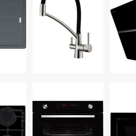
йки
Кухонні змішувачі
Кух