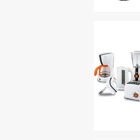
Подрібнюва
Дрібна побутова