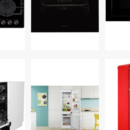
і поверхні
Духові шафи
Мікрохвил