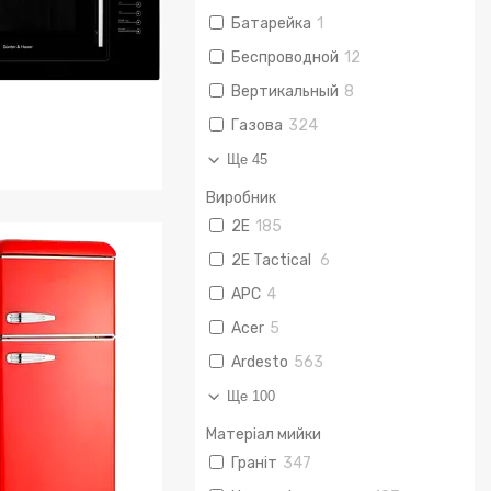
Батарейка
1
Беспроводной
12
Вертикальный
8
Газова
324
Ще 45
Виробник
ьові печі вбудовані
2E
185
2E Tactical
6
APC
4
Acer
5
Ardesto
563
Ще 100
Матеріал мийки
Граніт
347