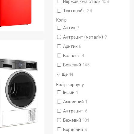
Нержавіюча сталь
103
Тектонайт
24
Колір
Антик
7
Антрацит (металік)
9
лодильники
Арктик
8
Базальт
4
Бежевий
145
Ще 44
Колір корпусу
Інший
1
Алюминий
1
Антрацит
6
Бежевий
101
Бордовий
3