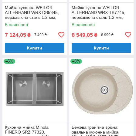
Мийка кухонна WEILOR
Мийка кухонна WEILOR
ALLERHAND WRX DB5845,
ALLERHAND WRX TB7745,
нержавіюча сталь 1.2 мм,
нержавіюча сталь 1.2 мм,
півторачашева, врізна / під
двочашева, врізна / під
В наявності
В наявності
стільницю
стільницю
7 124,05
8 549,05
₴
₴
7 499 ₴
8 999 ₴
Купити
Купити
–5%
–5%
Кухонна мийка Minola
Бежева гранітна врізна
FINERO SRZ 77320,
овальна кухонна мийка