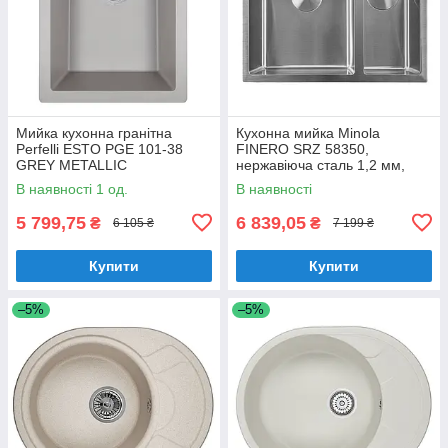
Мийка кухонна гранітна
Кухонна мийка Minola
Perfelli ESTO PGE 101-38
FINERO SRZ 58350,
GREY METALLIC
нержавіюча сталь 1,2 мм,
півторачашева, врізна/під
В наявності 1 од.
В наявності
стільницю
5 799,75
6 839,05
₴
₴
6 105 ₴
7 199 ₴
Купити
Купити
–5%
–5%