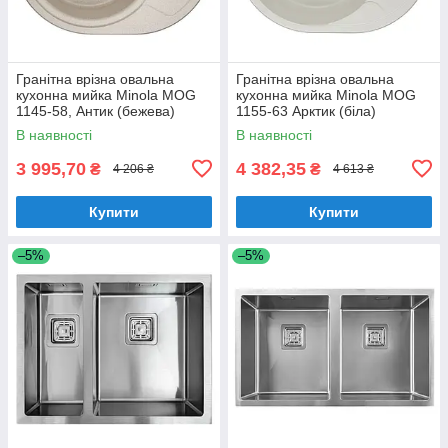
Гранітна врізна овальна
Гранітна врізна овальна
кухонна мийка Minola MOG
кухонна мийка Minola MOG
1145-58, Антик (бежева)
1155-63 Арктик (біла)
В наявності
В наявності
3 995,70
4 382,35
₴
₴
4 206 ₴
4 613 ₴
Купити
Купити
–5%
–5%