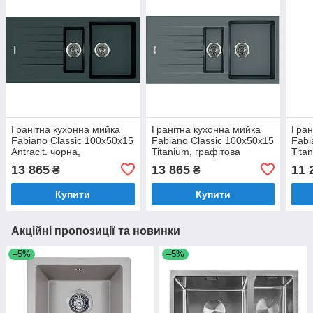
Гранітна кухонна мийка
Гранітна кухонна мийка
Гран
Fabiano Classic 100x50x15
Fabiano Classic 100x50x15
Fabi
Antracit. чорна,
Titanium, графітова
Tita
півторачашева з крилом
півторачашева з крилом
без 
13 865
13 865
11 
₴
₴
(8221.301.0520)
8221.301.0020
Купити
Купити
Акційні пропозиції та новинки
–5%
–5%