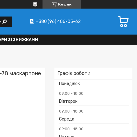
Кошик
+380 (96) 406-05-62
и
АРИ ЗІ ЗНИЖКАМИ
1-78 маскарпоне
Графік роботи
Понеділок
09:00
18:00
Вівторок
09:00
18:00
Середа
₴
09:00
18:00
Четвер