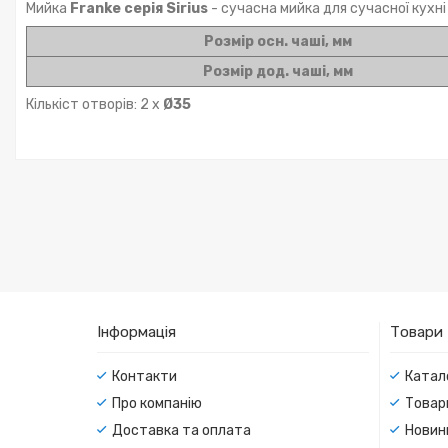
Мийка
Franke серія Sirius
- сучасна мийка для сучасної кухні
Розмір осн. чаші, мм
Розмір дод. чаші, мм
Кількіст отворів: 2 х
Ø35
Інформація
Товари
Контакти
Катал
Про компанію
Товар
Доставка та оплата
Новин