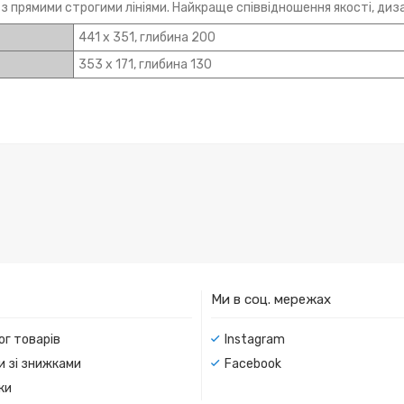
 з прямими строгими лініями. Найкраще співвідношення якості, диз
441 х 351, глибина 200
353 х 171, глибина 130
Ми в соц. мережах
ог товарів
Instagram
и зі знижками
Facebook
ки