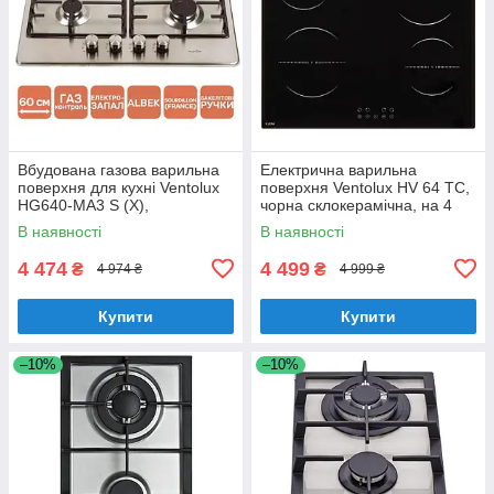
Вбудована газова варильна
Електрична варильна
поверхня для кухні Ventolux
поверхня Ventolux HV 64 TC,
HG640-MA3 S (X),
чорна склокерамічна, на 4
нержавіюча сталь на 4
конфорки
В наявності
В наявності
конфорки
4 474
4 499
₴
₴
4 974 ₴
4 999 ₴
Купити
Купити
–10%
–10%