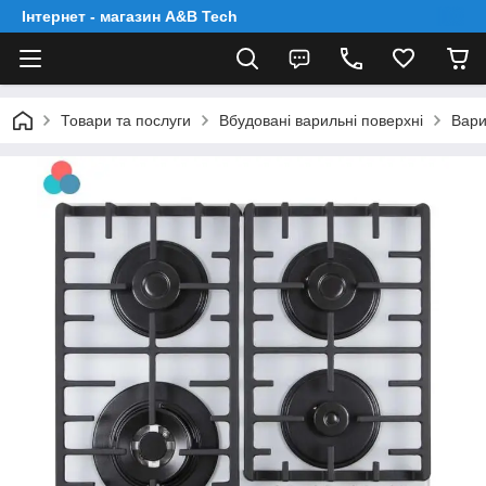
Інтернет - магазин A&B Tech
Товари та послуги
Вбудовані варильні поверхні
Вари