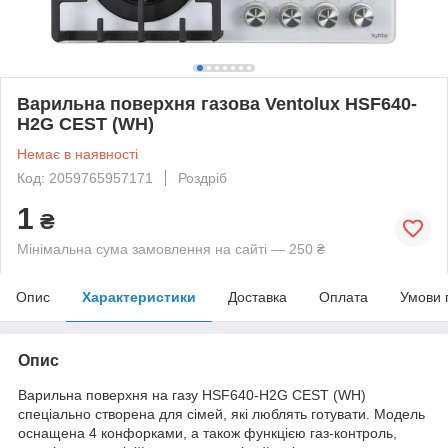
Варильна поверхня газова Ventolux HSF640-
H2G CEST (WH)
Немає в наявності
Код: 2059765957171
Роздріб
1
₴
Мінімальна сума замовлення на сайті — 250 ₴
Опис
Характеристики
Доставка
Оплата
Умови 
Опис
Варильна поверхня на газу HSF640-H2G CEST (WH)
спеціально створена для сімей, які люблять готувати. Модель
оснащена 4 конфорками, а також функцією газ-контроль,