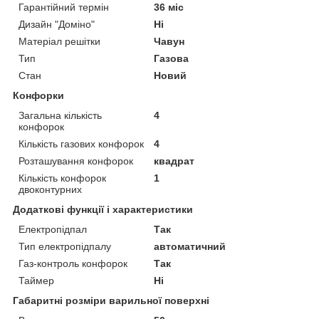
Гарантійний термін
36 міс
Дизайн "Доміно"
Ні
Матеріал решітки
Чавун
Тип
Газова
Стан
Новий
Конфорки
Загальна кількість
4
конфорок
Кількість газових конфорок
4
Розташування конфорок
квадрат
Кількість конфорок
1
двоконтурних
Додаткові функції і характеристики
Електропідпал
Так
Тип електропідпалу
автоматичний
Газ-контроль конфорок
Так
Таймер
Ні
Габаритні розміри варильної поверхні