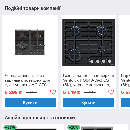
Подібні товари компанії
Чорна скляна газова
Газова варильна поверхня
Вари
варильна поверхня для
Ventolux HG640-DA3 CS
Vent
кухні Ventolux HG C7G
(BK), чорна емальована,
(BK)
CEST (BK), з WOK
газ-контроль
комб
6 299
5 149
6 6
₴
₴
6 799 ₴
5 649 ₴
конфоркою
елек
Купити
Купити
Акційні пропозиції та новинки
–11%
–10%