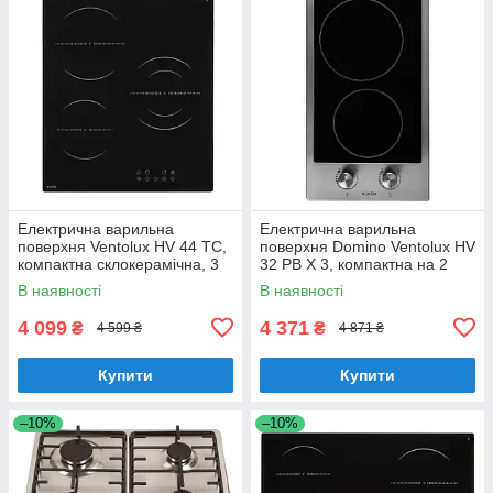
Електрична варильна
Електрична варильна
поверхня Ventolux HV 44 TC,
поверхня Domino Ventolux HV
компактна склокерамічна, 3
32 PB X 3, компактна на 2
конфорки, шириною 45 см
конфорки
В наявності
В наявності
4 099
4 371
₴
₴
4 599 ₴
4 871 ₴
Купити
Купити
–10%
–10%