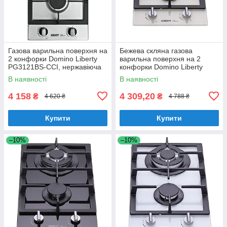
Газова варильна поверхня на
Бежева скляна газова
2 конфорки Domino Liberty
варильна поверхня на 2
PG3121BS-CCI, нержавіюча
конфорки Domino Liberty
сталь, з турбо конфоркою
PG3121BG-CCAV, бежеве
В наявності
В наявності
скло
4 158
4 309,20
₴
₴
4 620 ₴
4 788 ₴
Купити
Купити
–10%
–10%