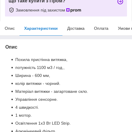
Що таке купити з Пром?
Замовлення під захистом
Опис
Характеристики
Доставка
Оплата
Умови 
Опис
Похила пристінна витяжка,
потужність 1100 м3 / год.,
Ширина - 600 мм,
колір витяжки - чорний.
Матеріал витяжки - загартоване скло.
Управління сенсорне.
4 швидкості.
1 мотор.
Освітлення 1х3 Вт LED Strip.
Алюмінеевий фільтр.