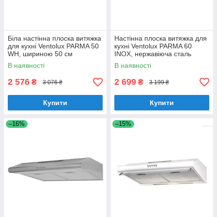
Біла настінна плоска витяжка
Настінна плоска витяжка для
для кухні Ventolux PARMA 50
кухні Ventolux PARMA 60
WH, шириною 50 см
INOX, нержавіюча сталь
шириною 60 см
В наявності
В наявності
2 576
2 699
₴
₴
3 076 ₴
3 199 ₴
Купити
Купити
–16%
–15%