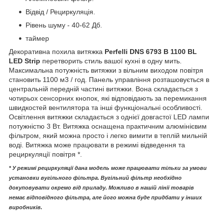
Відвід / Рециркуляція.
Рівень шуму - 40-62 Дб.
таймер
Декоративна похила витяжка
Perfelli DNS 6793 B 1100 BL
LED Strip
перетворить стиль вашої кухні в одну мить.
Максимальна потужність витяжки з вільним виходом повітря
становить 1100 м3 / год. Панель управління розташовується в
центральній передній частині витяжки. Вона складається з
чотирьох сенсорних кнопок, які відповідають за перемикання
швидкостей вентилятора та інші функціональні особливості.
Освітлення витяжки складається з однієї довгастої LED лампи
потужністю 3 Вт. Витяжка оснащена практичним алюмінієвим
фільтром, який можна просто і легко вимити в теплій мильній
воді. Витяжка може працювати в режимі відведення та
рециркуляції повітря *.
* У режимі рециркуляції дана модель може працювати тільки за умови
установки вугільного фільтра. Вугільний фільтр необхідно
докуповувати окремо від приладу. Можливо в нашій лінії товарів
немає відповідного фільтра, але його можна буде придбати у інших
виробників.