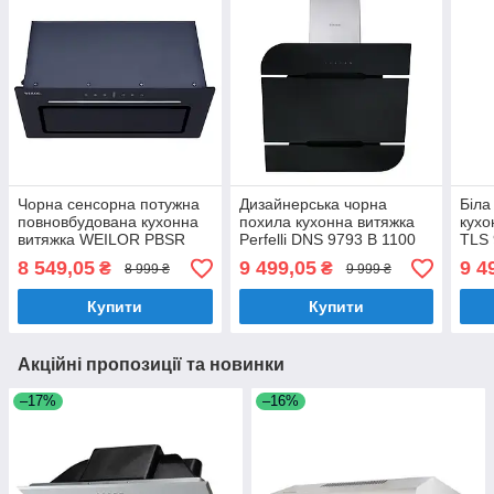
Чорна сенсорна потужна
Дизайнерська чорна
Біла
повновбудована кухонна
похила кухонна витяжка
кухо
витяжка WEILOR PBSR
Perfelli DNS 9793 B 1100
TLS 
62302 FULL GLASS FBL
BL LED Strip, декоративна,
сенс
8 549,05
9 499,05
9 4
₴
₴
8 999 ₴
9 999 ₴
1100 LED Strip
90 см
куб.
Купити
Купити
Акційні пропозиції та новинки
–17%
–16%