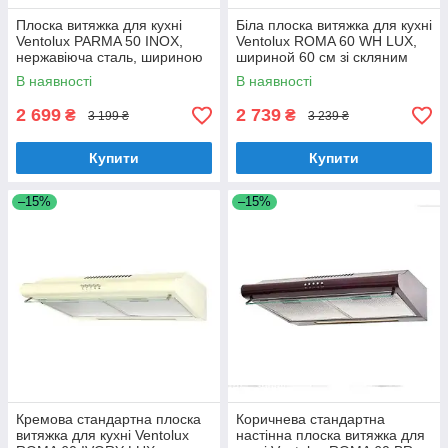
Плоска витяжка для кухні
Біла плоска витяжка для кухні
Ventolux PARMA 50 INOX,
Ventolux ROMA 60 WH LUX,
нержавіюча сталь, шириною
шириной 60 см зі скляним
50 см, під навісну шафу
козирком
В наявності
В наявності
2 699
2 739
₴
₴
3 199 ₴
3 239 ₴
Купити
Купити
–15%
–15%
Кремова стандартна плоска
Коричнева стандартна
витяжка для кухні Ventolux
настінна плоска витяжка для