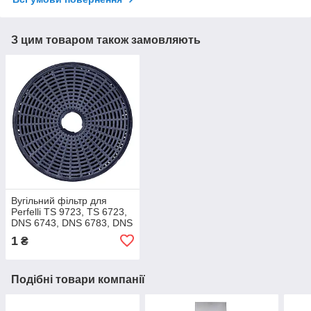
З цим товаром також замовляють
Вугільний фільтр для
Perfelli TS 9723, TS 6723,
DNS 6743, DNS 6783, DNS
6733, DNS 6753, DNS
1
₴
9753, DNS 6793
Подібні товари компанії