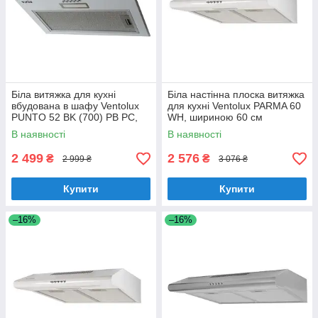
Біла витяжка для кухні
Біла настінна плоска витяжка
вбудована в шафу Ventolux
для кухні Ventolux PARMA 60
PUNTO 52 BK (700) PB PC,
WH, шириною 60 см
шириною 52 см
В наявності
В наявності
2 499
2 576
₴
₴
2 999 ₴
3 076 ₴
Купити
Купити
–16%
–16%