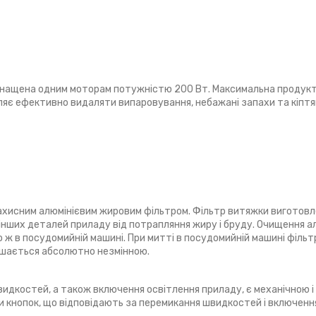
оснащена одним моторам потужністю 200 Вт. Максимальна продукт
оляє ефективно видаляти випаровування, небажані запахи та кіптя
ахисним алюмінієвим жировим фільтром. Фільтр витяжки виготовле
 інших деталей приладу від потрапляння жиру і бруду. Очищення а
бо ж в посудомийній машині. При митті в посудомийній машині філь
ишається абсолютно незмінною.
швидкостей, а також включення освітлення приладу, є механічною 
и кнопок, що відповідають за перемикання швидкостей і включенн