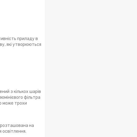
ивність приладу в
ву, які утворюються
ний з кількох шарів
люмінієвого фільтра
тр може трохи
і розташована на
я освітлення.