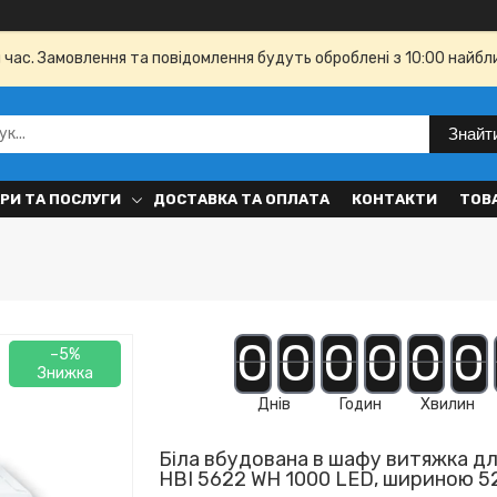
й час. Замовлення та повідомлення будуть оброблені з 10:00 найбл
Знайт
РИ ТА ПОСЛУГИ
ДОСТАВКА ТА ОПЛАТА
КОНТАКТИ
ТОВ
0
0
0
0
0
0
–5%
Днів
Годин
Хвилин
Біла вбудована в шафу витяжка для
HBI 5622 WH 1000 LED, шириною 5