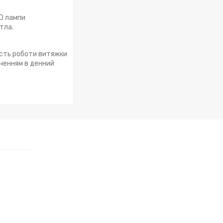
ED лампи
тла.
ість роботи витяжки
аченням в денний