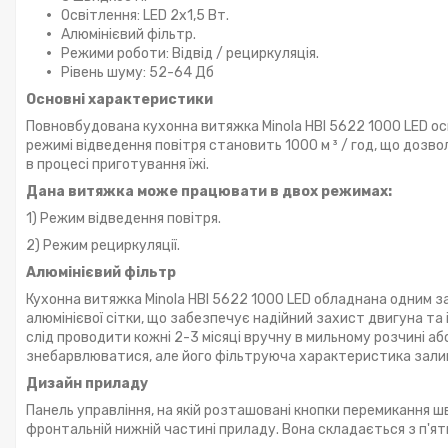
Освітлення: LED 2х1,5 Вт.
Алюмінієвий фільтр.
Режими роботи: Відвід / рециркуляція.
Рівень шуму: 52-64 Дб
Основні характеристики
Повновбудована кухонна витяжка Minola HBI 5622 1000 LED 
режимі відведення повітря становить 1000 м ³ / год, що дозв
в процесі приготування їжі.
Дана витяжка може працювати в двох режимах:
1) Режим відведення повітря.
2) Режим рециркуляції.
Алюмінієвий фільтр
Кухонна витяжка Minola HBI 5622 1000 LED обладнана одним з
алюмінієвої сітки, що забезпечує надійний захист двигуна та
слід проводити кожні 2-3 місяці вручну в мильному розчині а
знебарвлюватися, але його фільтруюча характеристика зал
Дизайн приладу
Панель управління, на якій розташовані кнопки перемикання 
фронтальній нижній частині приладу. Вона складається з п'ят