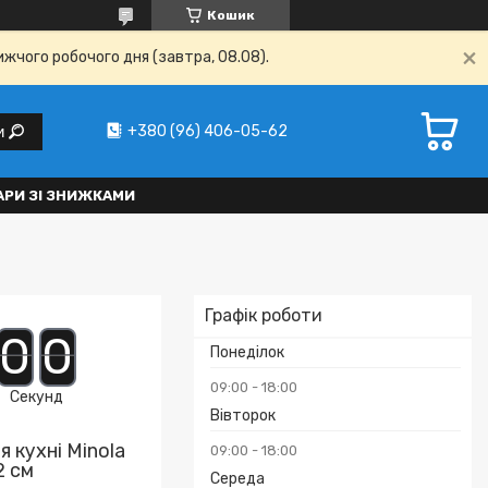
Кошик
ижчого робочого дня (завтра, 08.08).
+380 (96) 406-05-62
и
АРИ ЗІ ЗНИЖКАМИ
Графік роботи
0
0
Понеділок
09:00
18:00
Секунд
Вівторок
 кухні Minola
09:00
18:00
2 см
Середа