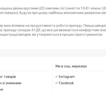
нащена двома круглими LED лампами, потужністю 1.5 Вт кожна. L
ї поверхні, будучи при цьому найбільш економічним джерелом сві
ибір яких впливає на продуктивність роботи приладу. Перша швидк
уму приладу складає 61 Дб, що все ще вважається комфортним зн
центрації випарів, які утворюються в процесі приготування їжі.
Ми в соц. мережах
ог товарів
Instagram
и зі знижками
Facebook
ки