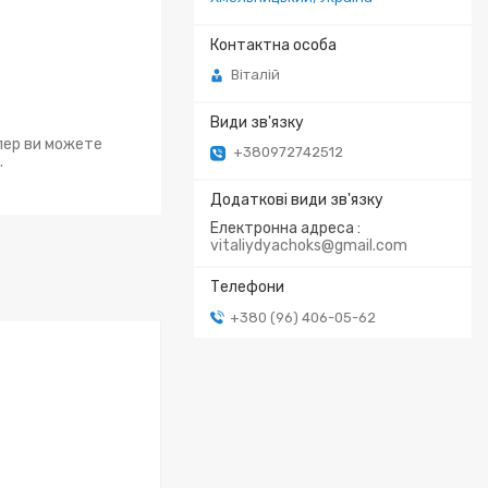
Віталій
епер ви можете
+380972742512
.
Електронна адреса
vitaliydyachoks@gmail.com
+380 (96) 406-05-62