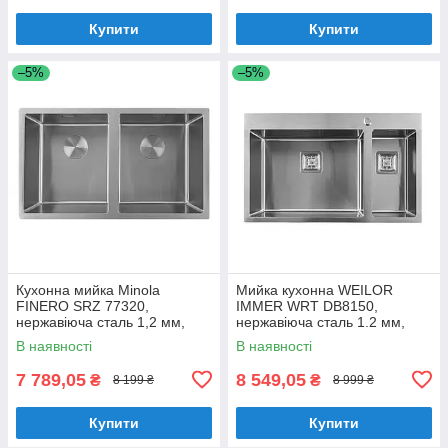
Купити
Купити
–5%
–5%
Кухонна мийка Minola
Мийка кухонна WEILOR
FINERO SRZ 77320,
IMMER WRT DB8150,
нержавіюча сталь 1,2 мм,
нержавіюча сталь 1.2 мм,
двочашева, врізна/під
півторачашева, врізна
В наявності
В наявності
стільницю
7 789,05
8 549,05
₴
₴
8 199 ₴
8 999 ₴
Купити
Купити