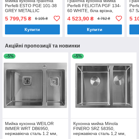
Мийка кухонна гранітна
Гранітна кухонна мийка
Гран
Perfelli ESTO PGE 101-38
Perfelli FELICITA PGF 134-
Perf
GREY METALLIC
60 WHITE, біла врізна,
67 S
одночашева з крилом
вріз
5 799,75
4 523,90
5 1
₴
₴
6 105 ₴
4 762 ₴
мийк
Купити
Купити
Акційні пропозиції та новинки
–5%
–5%
Мийка кухонна WEILOR
Кухонна мийка Minola
IMMER WRT DB6950,
FINERO SRZ 58350,
нержавіюча сталь 1.2 мм,
нержавіюча сталь 1,2 мм,
півторачашева, врізна
півторачашева, врізна/під