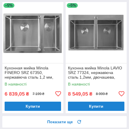
–5%
–5%
Кухонная мийка Minola
Кухонна мийка Minola LAVIO
FINERO SRZ 67350,
SRZ 77324, нержавіюча
нержавіюча сталь 1,2 мм,
сталь 1,2мм, двочашева,
півторачашева, врізна/під
врізна
В наявності
В наявності
стільницю
6 839,05
8 549,05
₴
₴
7 199 ₴
8 999 ₴
Купити
Купити
Показати ще