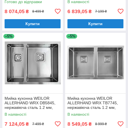
Готово до відправки
В наявності
стільницю
8 074,05
6 839,05
₴
₴
8 499 ₴
7 199 ₴
Купити
Купити
–5%
–5%
Мийка кухонна WEILOR
Мийка кухонна WEILOR
ALLERHAND WRX DB5845,
ALLERHAND WRX TB7745,
нержавіюча сталь 1.2 мм,
нержавіюча сталь 1.2 мм,
півторачашева, врізна / під
двочашева, врізна / під
В наявності
В наявності
стільницю
стільницю
7 124,05
8 549,05
₴
₴
7 499 ₴
8 999 ₴