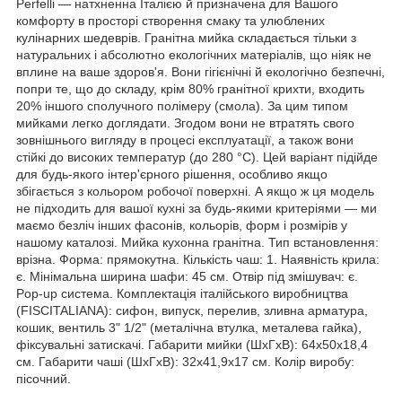
Perfelli — натхненна Італією й призначена для Вашого
комфорту в просторі створення смаку та улюблених
кулінарних шедеврів. Гранітна мийка складається тільки з
натуральних і абсолютно екологічних матеріалів, що ніяк не
вплине на ваше здоров'я. Вони гігієнічні й екологічно безпечні,
попри те, що до складу, крім 80% гранітної крихти, входить
20% іншого сполучного полімеру (смола). За цим типом
мийками легко доглядати. Згодом вони не втратять свого
зовнішнього вигляду в процесі експлуатації, а також вони
стійкі до високих температур (до 280 °C). Цей варіант підійде
для будь-якого інтер'єрного рішення, особливо якщо
збігається з кольором робочої поверхні. А якщо ж ця модель
не підходить для вашої кухні за будь-якими критеріями — ми
маємо безліч інших фасонів, кольорів, форм і розмірів у
нашому каталозі. Мийка кухонна гранітна. Тип встановлення:
врізна. Форма: прямокутна. Кількість чаш: 1. Наявність крила:
є. Мінімальна ширина шафи: 45 см. Отвір під змішувач: є.
Pop-up система. Комплектація італійського виробництва
(FISCITALIANA): сифон, випуск, перелив, зливна арматура,
кошик, вентиль 3" 1/2" (металічна втулка, металева гайка),
фіксувальні затискачі. Габарити мийки (ШхГхВ): 64х50х18,4
см. Габарити чаші (ШхГхВ): 32х41,9х17 см. Колір виробу:
пісочний.