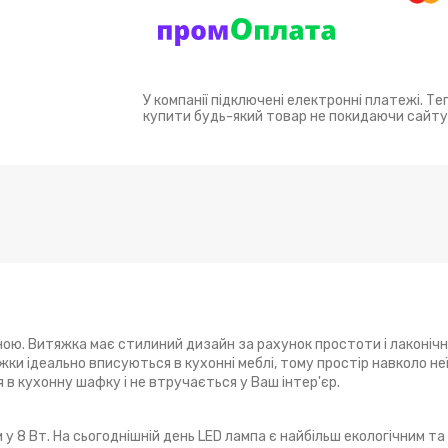
У компанії підключені електронні платежі. Т
купити будь-який товар не покидаючи сайту
ю. Витяжка має стилиний дизайн за рахунок простоти і лаконіч
ки ідеально вписуються в кухонні меблі, тому простір навколо не
в кухонну шафку і не втручається у Ваш інтер'єр.
у 8 Вт. На сьогоднішній день LED лампа є найбільш екологічним та