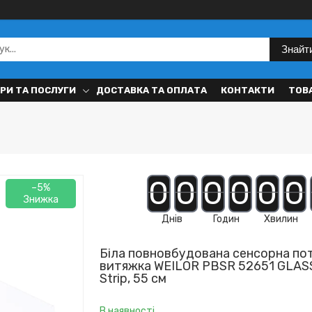
Знайт
РИ ТА ПОСЛУГИ
ДОСТАВКА ТА ОПЛАТА
КОНТАКТИ
ТОВ
0
0
0
0
0
0
–5%
Днів
Годин
Хвилин
Біла повновбудована сенсорна по
витяжка WEILOR PBSR 52651 GLAS
Strip, 55 см
В наявності