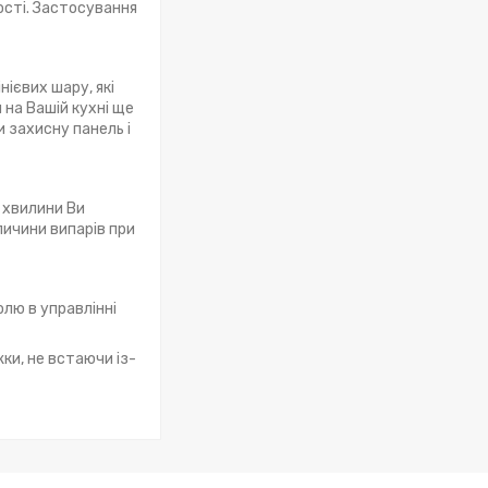
ості. Застосування
ієвих шару, які
 на Вашій кухні ще
и захисну панель і
 хвилини Ви
личини випарів при
лю в управлінні
и, не встаючи із-