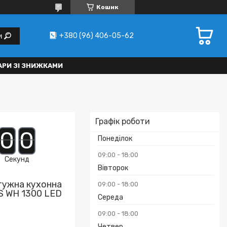
Кошик
+380 (96) 406-05-62
и
АРИ ЗІ ЗНИЖКАМИ
Графік роботи
0
0
Понеділок
09:00
18:00
Секунд
Вівторок
тужна кухонна
09:00
18:00
S WH 1300 LED
Середа
09:00
18:00
Четвер