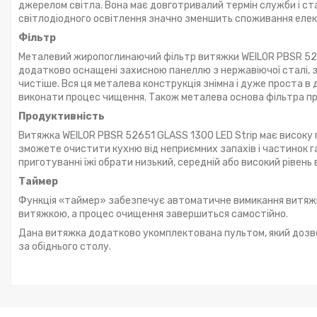
джерелом світла. Вона має довготривалий термін служби і ста
світлодіодного освітлення значно зменшить споживання елект
Фільтр
Металевий жиропоглинаючий фільтр витяжки WEILOR PBSR 52651 
додатково оснащені захисною панеллю з нержавіючої сталі, за
чистіше. Вся ця металева конструкція знімна і дуже проста в 
виконати процес чищення. Також металева основа фільтра пр
Продуктивність
Витяжка WEILOR PBSR 52651 GLASS 1300 LED Strip має високу 
зможете очистити кухню від неприємних запахів і частинок га
приготуванні їжі обрати низький, середній або високий рівень 
Таймер
Функція «таймер» забезпечує автоматичне вимикання витяжки
витяжкою, а процес очищення завершиться самостійно.
Дана витяжка додатково укомплектована пультом, який дозво
за обіднього столу.