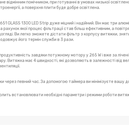
не відмінним помічником, при готуванні в умовах низької освітлен
роенергії, а поверхня плити буде добре освітлена.
GLASS 1300 LED Strip дуже міцний і надійний. Він має три алюмін
 рахунок якої процес фільтрації став більш ефективним, а повітря
догляді. Ви легко зможете дістати фільтр з корпусу витяжки, знят
одовжує його термін служби в 3 рази.
продуктивність завдяки потужному мотору у 265 W і вже за лічені
ру. Витяжка має 4 швидкості, які дозволяють в залежності від ве
вентиляції.
 через певний час. За допомогою таймера ви мінімізуєте вашу до
лить встановлювати необхідні параметри і режими роботи витяжк