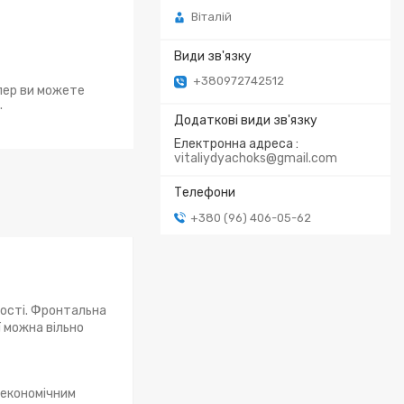
Віталій
+380972742512
епер ви можете
.
Електронна адреса
vitaliydyachoks@gmail.com
+380 (96) 406-05-62
ності. Фронтальна
ї можна вільно
 економічним