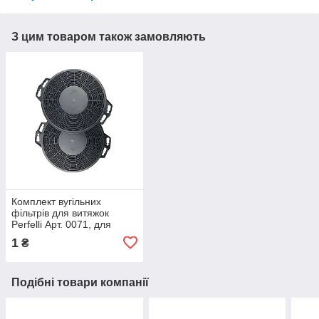
З цим товаром також замовляють
Комплект вугільних
фільтрів для витяжок
Perfelli Арт. 0071, для
моделей PL 5124 LED, PL
1
₴
5144 LED, PL 6144 LED
Подібні товари компанії