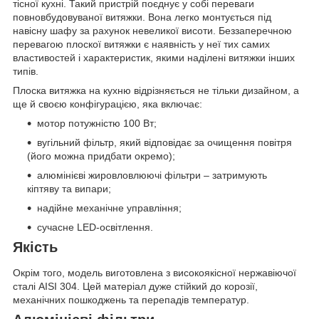
тісної кухні. Такий пристрій поєднує у собі переваги
повновбудовуваної витяжки. Вона легко монтується під
навісну шафу за рахунок невеликої висоти. Беззаперечною
перевагою плоскої витяжки є наявність у неї тих самих
властивостей і характеристик, якими наділені витяжки інших
типів.
Плоска витяжка на кухню відрізняється не тільки дизайном, а
ще й своєю конфігурацією, яка включає:
мотор потужністю 100 Вт;
вугільний фільтр, який відповідає за очищення повітря
(його можна придбати окремо);
алюмінієві жировловлюючі фільтри – затримують
кіптяву та випари;
надійне механічне управління;
сучасне LED-освітлення.
Якість
Окрім того, модель виготовлена з високоякісної нержавіючої
сталі AISI 304. Цей матеріал дуже стійкий до корозії,
механічних пошкоджень та перепадів температур.