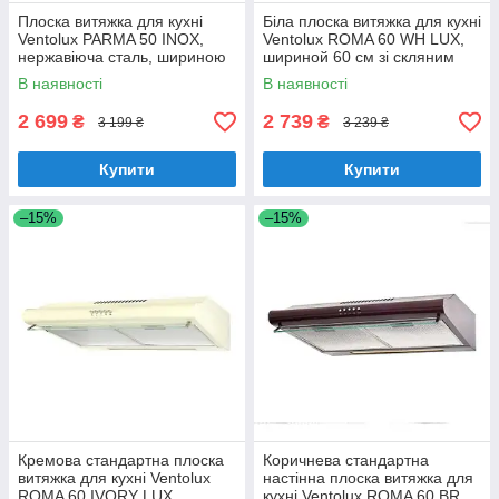
Плоска витяжка для кухні
Біла плоска витяжка для кухні
Ventolux PARMA 50 INOX,
Ventolux ROMA 60 WH LUX,
нержавіюча сталь, шириною
шириной 60 см зі скляним
50 см, під навісну шафу
козирком
В наявності
В наявності
2 699
2 739
₴
₴
3 199 ₴
3 239 ₴
Купити
Купити
–15%
–15%
Кремова стандартна плоска
Коричнева стандартна
витяжка для кухні Ventolux
настінна плоска витяжка для
ROMA 60 IVORY LUX,
кухні Ventolux ROMA 60 BR