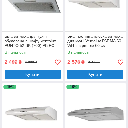
Біла витяжка для кухні
Біла настінна плоска витяжка
вбудована в шафу Ventolux
для кухні Ventolux PARMA 60
PUNTO 52 BK (700) PB PC,
WH, шириною 60 см
шириною 52 см
В наявності
В наявності
2 499
2 576
₴
₴
2 999 ₴
3 076 ₴
Купити
Купити
–16%
–16%