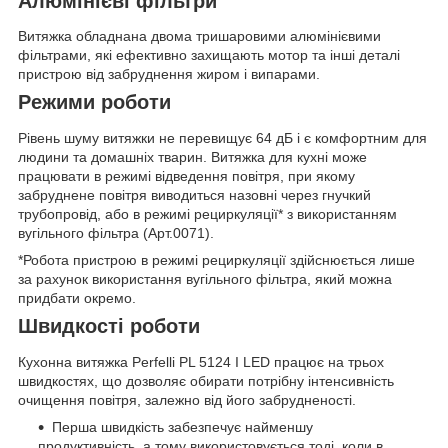
Алюмінієві фільтри
Витяжка обладнана двома тришаровими алюмінієвими
фільтрами, які ефективно захищають мотор та інші деталі
пристрою від забруднення жиром і випарами.
Режими роботи
Рівень шуму витяжки не перевищує 64 дБ і є комфортним для
людини та домашніх тварин. Витяжка для кухні може
працювати в режимі відведення повітря, при якому
забруднене повітря виводиться назовні через гнучкий
трубопровід, або в режимі рециркуляції* з використанням
вугільного фільтра (Арт.0071).
*Робота пристрою в режимі рециркуляції здійснюється лише
за рахунок використання вугільного фільтра, який можна
придбати окремо.
Швидкості роботи
Кухонна витяжка Perfelli PL 5124 I LED працює на трьох
швидкостях, що дозволяє обирати потрібну інтенсивність
очищення повітря, залежно від його забрудненості.
Перша швидкість забезпечує найменшу
продуктивність, а тому використовується тоді, коли в