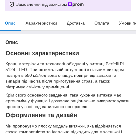
Замовлення під захистом
Опис
Характеристики
Доставка
Оплата
Умови п
Опис
Основні характеристики
Кращі матеріали та технології об'єднані у витяжці Perfelli PL
5124 I LED. При оптимальній потужності з вільним виходом
повітря в 550 м
3
/год вона очищує повітря від запахів та
випарів під час та після приготування страв, а також
підтримує свіжість у приміщенні.
Крім свого основного завдання, така кухонна витяжка має
ергономічну функцію і дозволяє раціонально використовувати
простір у зоні над варильною поверхнею.
Оформлення та дизайн
Ми пропонуємо плоску модель витяжки, яка відрізняється
своєю компактністю та ідеально підходить для маленької і