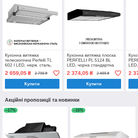
Кухонна витяжка
Кухонна витяжка плоска
Кухо
телескопічна Perfelli TL
PERFELLI PL 5124 BL
PER
602 I LED, нерж. сталь,
LED, чорна стандартна
LED,
вбудована в шафу,
проста витяжка на кухню
прос
2 659,05
2 374,05
2 3
₴
₴
2 799 ₴
2 499 ₴
шириною 60 см
під навісну шафу, 50 см
під 
Купити
Купити
Акційні пропозиції та новинки
–17%
–16%