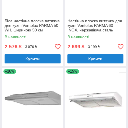
Біла настінна плоска витяжка
Настінна плоска витяжка для
для кухні Ventolux PARMA 50
кухні Ventolux PARMA 60
WH, шириною 50 см
INOX, нержавіюча сталь
шириною 60 см
В наявності
В наявності
2 576
2 699
₴
₴
3 076 ₴
3 199 ₴
Купити
Купити
–16%
–15%