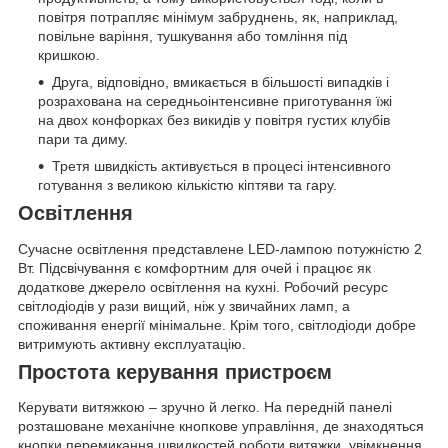
повітря потрапляє мінімум забруднень, як, наприклад,
повільне варіння, тушкування або томління під
кришкою.
Друга, відповідно, вмикається в більшості випадків і
розрахована на середньоінтенсивне приготування їжі
на двох конфорках без викидів у повітря густих клубів
пари та диму.
Третя швидкість активується в процесі інтенсивного
готування з великою кількістю кіптяви та гару.
Освітлення
Сучасне освітлення представлене LED-лампою потужністю 2
Вт. Підсвічування є комфортним для очей і працює як
додаткове джерело освітлення на кухні. Робочий ресурс
світлодіодів у рази вищий, ніж у звичайних ламп, а
споживання енергії мінімальне. Крім того, світлодіоди добре
витримують активну експлуатацію.
Простота керування пристроєм
Керувати витяжкою – зручно й легко. На передній панелі
розташоване механічне кнопкове управління, де знаходяться
кнопки перемикання швидкостей роботи витяжки, увімкнення