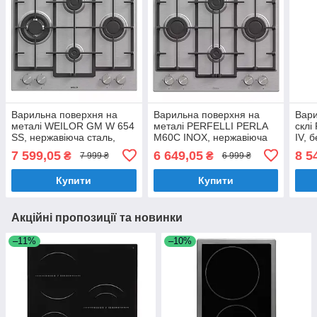
Варильна поверхня на
Варильна поверхня на
Вари
металі WEILOR GM W 654
металі PERFELLI PERLA
склі
SS, нержавіюча сталь,
M60C INOX, нержавіюча
IV, 
газова робоча поверхня
сталь, газова робоча
робо
7 599,05
6 649,05
8 5
₴
₴
7 999 ₴
6 999 ₴
на кухню на 4 конфорки, з
поверхня для кухні на 4
на 4
турбо конфоркою
конфорки
кон
Купити
Купити
Акційні пропозиції та новинки
–11%
–10%