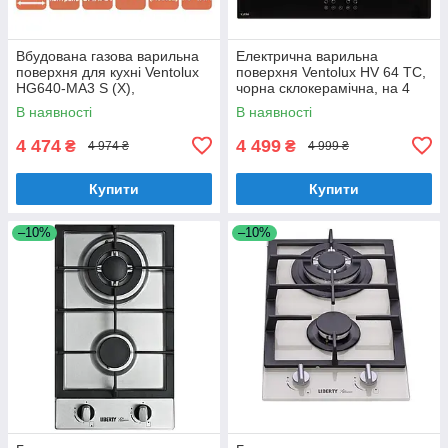
Вбудована газова варильна
Електрична варильна
поверхня для кухні Ventolux
поверхня Ventolux HV 64 TC,
HG640-MA3 S (X),
чорна склокерамічна, на 4
нержавіюча сталь на 4
конфорки
В наявності
В наявності
конфорки
4 474
4 499
₴
₴
4 974 ₴
4 999 ₴
Купити
Купити
–10%
–10%