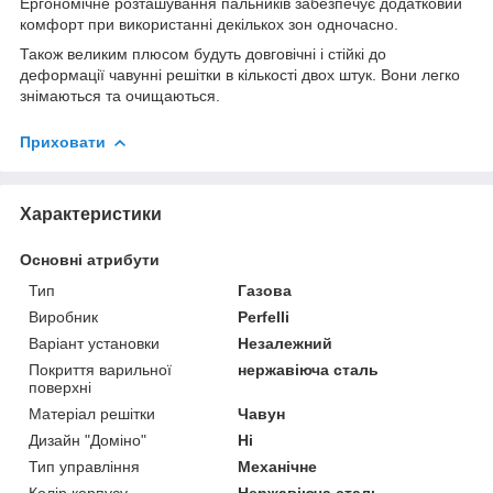
Ергономічне розташування пальників забезпечує додатковий
комфорт при використанні декількох зон одночасно.
Також великим плюсом будуть довговічні і стійкі до
деформації чавунні решітки в кількості двох штук. Вони легко
знімаються та очищаються.
Приховати
Характеристики
Основні атрибути
Тип
Газова
Виробник
Perfelli
Варіант установки
Незалежний
Покриття варильної
нержавіюча сталь
поверхні
Матеріал решітки
Чавун
Дизайн "Доміно"
Ні
Тип управління
Механічне
Колір корпусу
Нержавіюча сталь