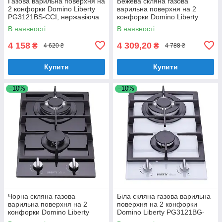
Газова варильна поверхня на
Бежева скляна газова
2 конфорки Domino Liberty
варильна поверхня на 2
PG3121BS-CCI, нержавіюча
конфорки Domino Liberty
сталь, з турбо конфоркою
PG3121BG-CCAV, бежеве
В наявності
В наявності
скло
4 158
4 309,20
₴
₴
4 620 ₴
4 788 ₴
Купити
Купити
–10%
–10%
Чорна скляна газова
Біла скляна газова варильна
варильна поверхня на 2
поверхня на 2 конфорки
конфорки Domino Liberty
Domino Liberty PG3121BG-
PG3121BG-CCB, чорне скло
CCW, біле скло