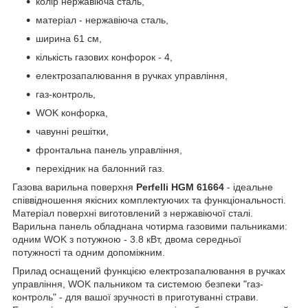
колір нержавіюча сталь,
матеріал - нержавіюча сталь,
ширина 61 см,
кількість газових конфорок - 4,
електрозапалювання в ручках управління,
газ-контроль,
WOK конфорка,
чавунні решітки,
фронтальна панель управління,
перехідник на балонний газ.
Газова варильна поверхня
Perfelli HGM 61664
- ідеальне
співвідношення якісних комплектуючих та функціональності.
Матеріал поверхні виготовлений з нержавіючої сталі.
Варильна панель обладнана чотирма газовими пальниками:
одним WOK з потужною - 3.8 кВт, двома середньої
потужності та одним допоміжним.
Прилад оснащений функцією електрозапалювання в ручках
управління, WOK пальником та системою безпеки "газ-
контроль" - для вашої зручності в приготуванні страви.