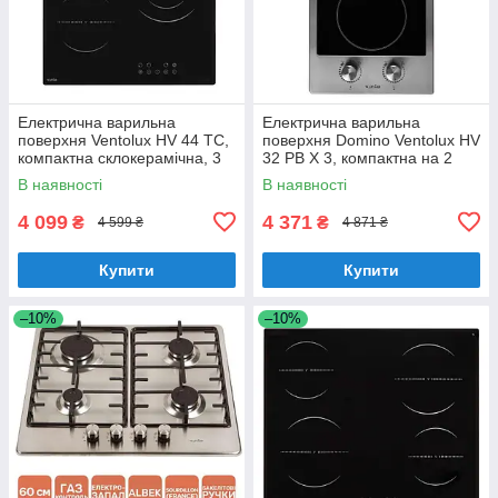
Електрична варильна
Електрична варильна
поверхня Ventolux HV 44 TC,
поверхня Domino Ventolux HV
компактна склокерамічна, 3
32 PB X 3, компактна на 2
конфорки, шириною 45 см
конфорки
В наявності
В наявності
4 099
4 371
₴
₴
4 599 ₴
4 871 ₴
Купити
Купити
–10%
–10%