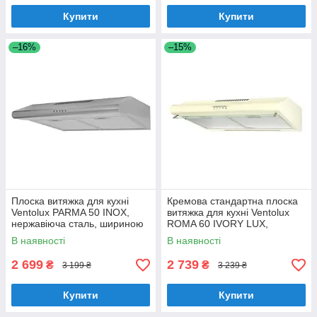
Купити
Купити
–16%
–15%
Плоска витяжка для кухні
Кремова стандартна плоска
Ventolux PARMA 50 INOX,
витяжка для кухні Ventolux
нержавіюча сталь, шириною
ROMA 60 IVORY LUX,
50 см, під навісну шафу
шириною 60 см, під навісну
В наявності
В наявності
шафу
2 699
2 739
₴
₴
3 199 ₴
3 239 ₴
Купити
Купити