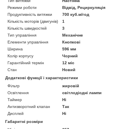
Тип витяжки
Настінна
Режими роботи
Відвід, Рециркуляція
Продуктивність витяжки
700 куб.м/год
Кількість моторів (двигунів)
1
Кількість швидкостей
3
Тип управління
Механічне
Елементи управління
Кнопкові
Ширина
596 мм
Колір корпусу
Чорний
Гарантійний термін
12 міс
Стан
Новий
Додаткові функції і характеристики
Фільтр
жировій
Освітлення
світлодіодні лампи
Таймер
Ні
Антизворотний клапан
Так
Дисплей
Ні
Габаритні розміри