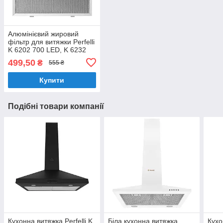
Алюмінієвий жировий
фільтр для витяжки Perfelli
K 6202 700 LED, K 6232
700 LED RETRO, Арт.
499,50
₴
555 ₴
0063
Купити
Подібні товари компанії
Кухонна витяжка Perfelli K
Біла кухонна витяжка
Кухо