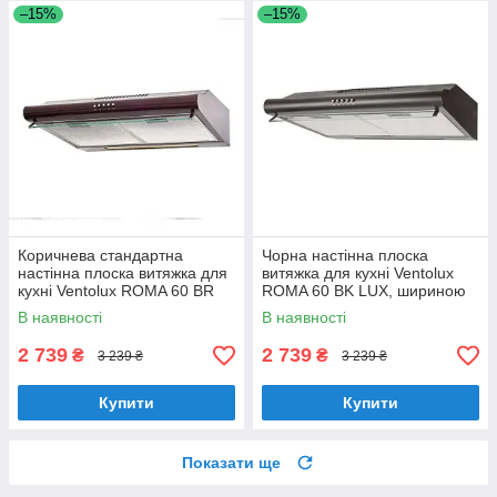
–15%
–15%
Коричнева стандартна
Чорна настінна плоска
настінна плоска витяжка для
витяжка для кухні Ventolux
кухні Ventolux ROMA 60 BR
ROMA 60 BK LUX, шириною
LUX, шириною 60 см
60 см зі скляним козирком
В наявності
В наявності
2 739
2 739
₴
₴
3 239 ₴
3 239 ₴
Купити
Купити
Показати ще