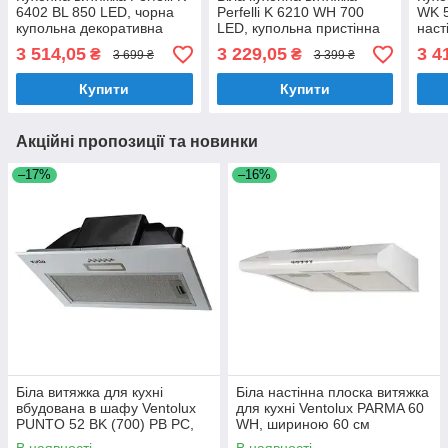
6402 BL 850 LED, чорна
Perfelli K 6210 WH 700
WK 5
купольна декоративна
LED, купольна пристінна
наст
настінна витяжка на
декоративна, шириною 60
витя
3 514,05
3 229,05
3 4
₴
₴
3 699 ₴
3 399 ₴
кухню, 60 см
см
700 
Купити
Купити
Акційні пропозиції та новинки
–17%
–16%
Біла витяжка для кухні
Біла настінна плоска витяжка
вбудована в шафу Ventolux
для кухні Ventolux PARMA 60
PUNTO 52 BK (700) PB PC,
WH, шириною 60 см
шириною 52 см