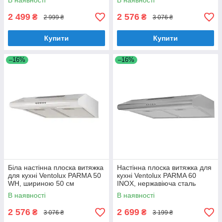
В наявності
В наявності
2 499
2 576
₴
₴
2 999 ₴
3 076 ₴
Купити
Купити
–16%
–16%
Біла настінна плоска витяжка
Настінна плоска витяжка для
для кухні Ventolux PARMA 50
кухні Ventolux PARMA 60
WH, шириною 50 см
INOX, нержавіюча сталь
шириною 60 см
В наявності
В наявності
2 576
2 699
₴
₴
3 076 ₴
3 199 ₴