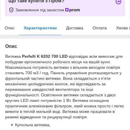
Що таке купити з Пром?
Замовлення під захистом
Опис
Характеристики
Доставка
Оплата
Умови 
Опис
Витяжка
Perfelli K 6202 700 LED
відповідає всім вимогам для
побудови ергономічного робочого місця на вашій кухні.
Максимальна потужність витяжки з вільним виходом повітря
становить 700 м3 / год. Панель управління розташовується у
фронтальній частині витяжки. Вона складається з п'яти
механічних циліндричних кнопок, які відповідають за
перемикання швидкостей вентилятора та інші
функціональності. Освітлення витяжки складається з двох
круглих LED ламп потужністю 1 Вт. Витяжка оснащена
практичним алюмінієвим фільтром, який можна просто і легко
вимити в теплій мильній воді. Витяжка може працювати в
режимі відведення та рециркуляції повітря.
Купольна витяжка,