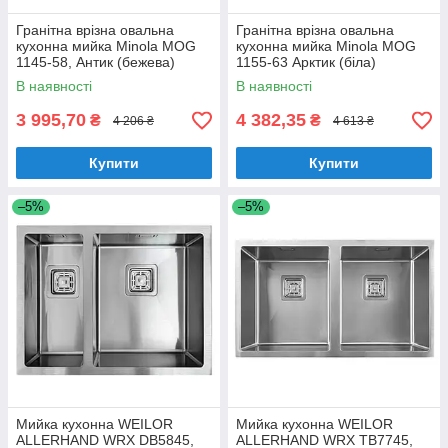
Гранітна врізна овальна
Гранітна врізна овальна
кухонна мийка Minola MOG
кухонна мийка Minola MOG
1145-58, Антик (бежева)
1155-63 Арктик (біла)
В наявності
В наявності
3 995,70
4 382,35
₴
₴
4 206 ₴
4 613 ₴
Купити
Купити
–5%
–5%
Мийка кухонна WEILOR
Мийка кухонна WEILOR
ALLERHAND WRX DB5845,
ALLERHAND WRX TB7745,