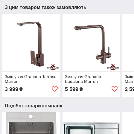
З цим товаром також замовляють
Змішувач Granado Tarrasa
Змішувач Granado
Зміш
Marron
Badalona Marron
Marr
3 999
5 599
2 5
₴
₴
Подібні товари компанії