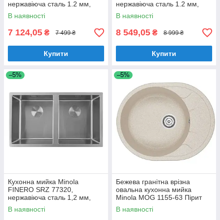
нержавіюча сталь 1.2 мм,
нержавіюча сталь 1.2 мм,
півторачашева, врізна / під
двочашева, врізна / під
В наявності
В наявності
стільницю
стільницю
7 124,05
8 549,05
₴
₴
7 499 ₴
8 999 ₴
Купити
Купити
–5%
–5%
Кухонна мийка Minola
Бежева гранітна врізна
FINERO SRZ 77320,
овальна кухонна мийка
нержавіюча сталь 1,2 мм,
Minola MOG 1155-63 Пірит
двочашева, врізна/під
В наявності
В наявності
стільницю