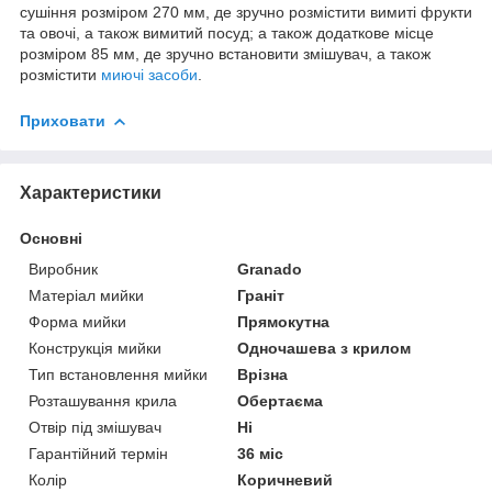
сушіння розміром 270 мм, де зручно розмістити вимиті фрукти
та овочі, а також вимитий посуд; а також додаткове місце
розміром 85 мм, де зручно встановити змішувач, а також
розмістити
миючі засоби
.
Приховати
Характеристики
Основні
Виробник
Granado
Матеріал мийки
Граніт
Форма мийки
Прямокутна
Конструкція мийки
Одночашева з крилом
Тип встановлення мийки
Врізна
Розташування крила
Обертаєма
Отвір під змішувач
Ні
Гарантійний термін
36 міс
Колір
Коричневий