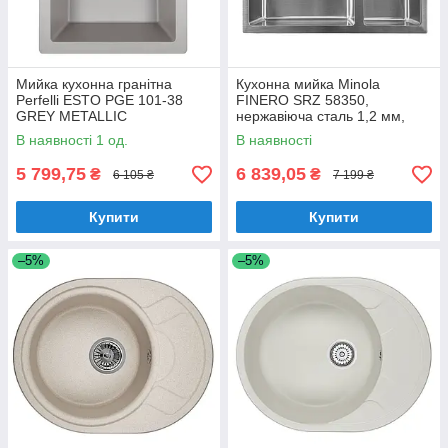
Мийка кухонна гранітна
Кухонна мийка Minola
Perfelli ESTO PGE 101-38
FINERO SRZ 58350,
GREY METALLIC
нержавіюча сталь 1,2 мм,
півторачашева, врізна/під
В наявності 1 од.
В наявності
стільницю
5 799,75
6 839,05
₴
₴
6 105 ₴
7 199 ₴
Купити
Купити
–5%
–5%