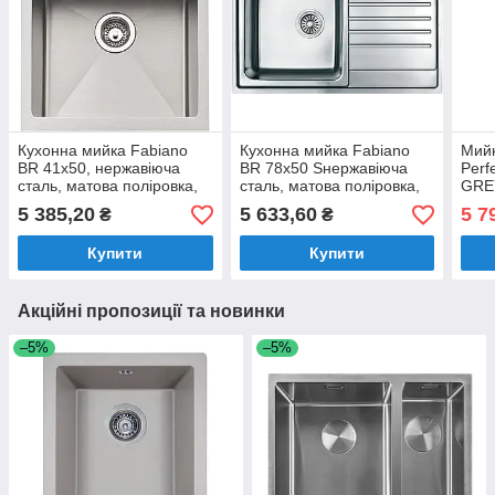
Кухонна мийка Fabiano
Кухонна мийка Fabiano
Мийк
BR 41x50, нержавіюча
BR 78x50 Sнержавіюча
Perf
сталь, матова поліровка,
сталь, матова поліровка,
GRE
одночашева без крила
одночашева з крилом
5 385,20
5 633,60
5 7
₴
₴
(8213.401.0925)
(8213.401.0013)
Купити
Купити
Акційні пропозиції та новинки
–5%
–5%