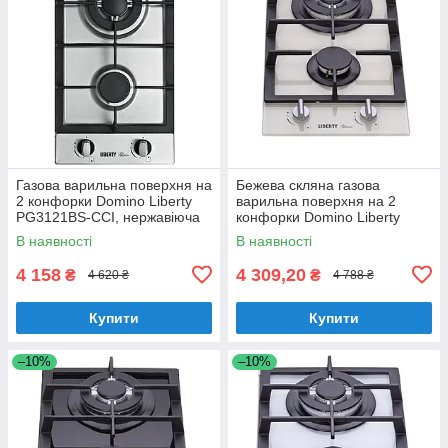
Газова варильна поверхня на
Бежева скляна газова
2 конфорки Domino Liberty
варильна поверхня на 2
PG3121BS-CCI, нержавіюча
конфорки Domino Liberty
сталь, з турбо конфоркою
PG3121BG-CCAV, бежеве
В наявності
В наявності
скло
4 158
4 309,20
₴
₴
4 620 ₴
4 788 ₴
Купити
Купити
–10%
–10%