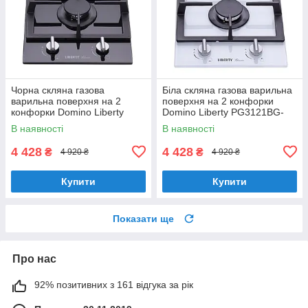
Чорна скляна газова
Біла скляна газова варильна
варильна поверхня на 2
поверхня на 2 конфорки
конфорки Domino Liberty
Domino Liberty PG3121BG-
PG3121BG-CCB, чорне скло
CCW, біле скло
В наявності
В наявності
4 428
4 428
₴
₴
4 920 ₴
4 920 ₴
Купити
Купити
Показати ще
Про нас
92% позитивних з 161 відгука за рік