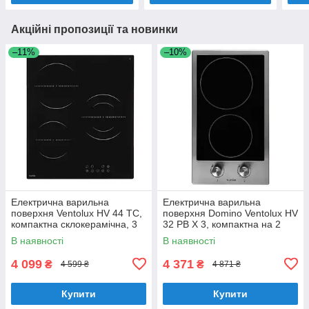
Акційні пропозиції та новинки
–11%
–10%
Електрична варильна
Електрична варильна
поверхня Ventolux HV 44 TC,
поверхня Domino Ventolux HV
компактна склокерамічна, 3
32 PB X 3, компактна на 2
конфорки, шириною 45 см
конфорки
В наявності
В наявності
4 099
4 371
₴
₴
4 599 ₴
4 871 ₴
Купити
Купити