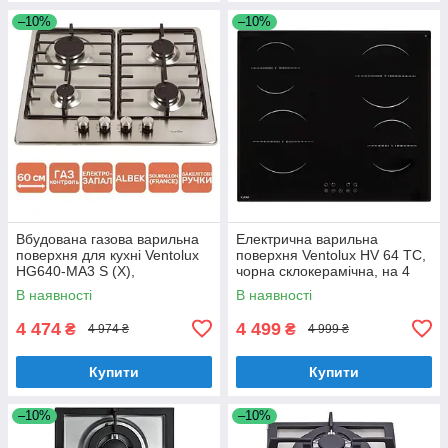
–10%
–10%
Вбудована газова варильна
Електрична варильна
поверхня для кухні Ventolux
поверхня Ventolux HV 64 TC,
HG640-MA3 S (X),
чорна склокерамічна, на 4
нержавіюча сталь на 4
конфорки
В наявності
В наявності
конфорки
4 474
4 499
₴
₴
4 974 ₴
4 999 ₴
Купити
Купити
–10%
–10%