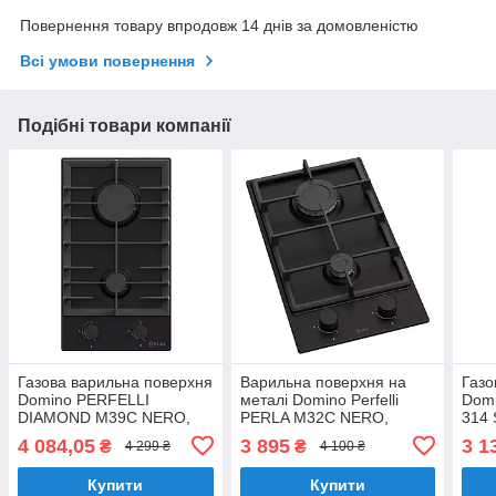
Повернення товару впродовж 14 днів за домовленістю
Всі умови повернення
Подібні товари компанії
Газова варильна поверхня
Варильна поверхня на
Газо
Domino PERFELLI
металі Domino Perfelli
Dom
DIAMOND M39C NERO,
PERLA M32C NERO,
314 
чорна емальована робоча
чорна компактна газова
комп
4 084,05
3 895
3 1
₴
₴
4 299 ₴
4 100 ₴
поверхня на кухню на 2
робоча поверхня на 2
кон
конфорки
конфорки
Купити
Купити