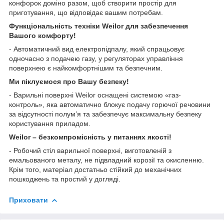
конфорок доміно разом, щоб створити простір для
приготування, що відповідає вашим потребам.
Функціональність техніки Weilor для забезпечення
Вашого комфорту!
- Автоматичний вид електропідпалу, який спрацьовує
одночасно з подачею газу, у регуляторах управління
поверхнею є найкомфортнішим та безпечним.
Ми піклуємося про Вашу безпеку!
- Варильні поверхні Weilor оснащені системою «газ-
контроль», яка автоматично блокує подачу горючої речовини
за відсутності полум’я та забезпечує максимальну безпеку
користування приладом.
Weilor – безкомпромісність у питаннях якості!
- Робочий стіл варильної поверхні, виготовленій з
емальованого металу, не підвладний корозії та окисленню.
Крім того, матеріал достатньо стійкий до механічних
пошкоджень та простий у догляді.
Приховати