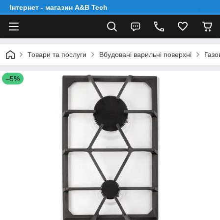
Інтернет - магазин A&B Tech
Товари та послуги
Вбудовані варильні поверхні
Газо
–5%