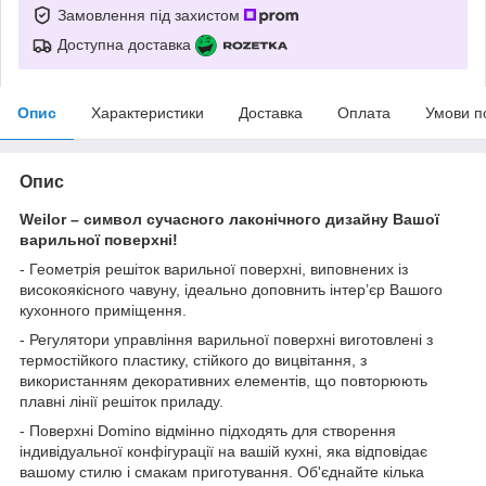
Замовлення під захистом
Доступна доставка
Опис
Характеристики
Доставка
Оплата
Умови п
Опис
Weilor – символ сучасного лаконічного дизайну Вашої
варильної поверхні!
- Геометрія решіток варильної поверхні, виповнених із
високоякісного чавуну, ідеально доповнить інтер’єр Вашого
кухонного приміщення.
- Регулятори управління варильної поверхні виготовлені з
термостійкого пластику, стійкого до вицвітання, з
використанням декоративних елементів, що повторюють
плавні лінії решіток приладу.
- Поверхні Domino відмінно підходять для створення
індивідуальної конфігурації на вашій кухні, яка відповідає
вашому стилю і смакам приготування. Об'єднайте кілька