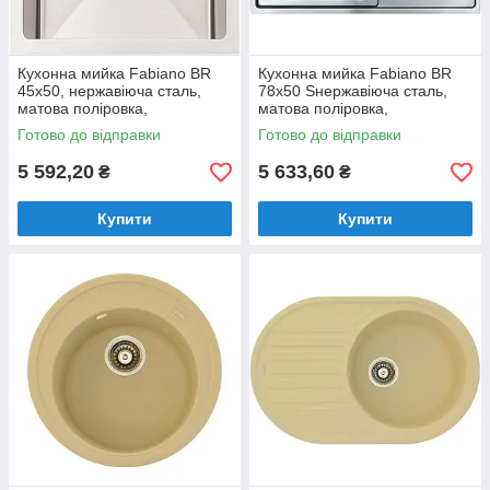
Кухонна мийка Fabiano BR
Кухонна мийка Fabiano BR
45x50, нержавіюча сталь,
78x50 Sнержавіюча сталь,
матова поліровка,
матова поліровка,
одночашева без крила
одночашева з крилом
Готово до відправки
Готово до відправки
(8213.401.0924)
(8213.401.0013)
5 592,20
5 633,60
₴
₴
Купити
Купити