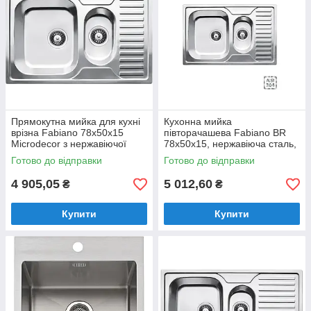
Прямокутна мийка для кухні
Кухонна мийка
врізна Fabiano 78x50x15
півторачашева Fabiano BR
Microdecor з нержавіючої
78x50x15, нержавіюча сталь,
сталі з двома чашами і
матова поліровка
Готово до відправки
Готово до відправки
крилом.
(8213.401.0012)
4 905,05
5 012,60
₴
₴
Купити
Купити