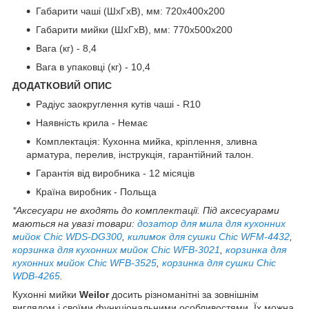
Габарити чаші (ШхГхВ), мм: 720х400х200
Габарити мийки (ШхГхВ), мм: 770х500х200
Вага (кг) - 8,4
Вага в упаковці (кг) - 10,4
ДОДАТКОВИЙ ОПИС
Радіус заокруглення кутів чаші - R10
Наявність крила - Немає
Комплектація: Кухонна мийка, кріплення, зливна
арматура, перелив, інструкція, гарантійний талон.
Гарантія від виробника - 12 місяців
Країна виробник - Польща
*Аксесуари не входять до комплектації. Під аксесуарами
маються на увазі товари:
дозатор для мила для кухонних
мийок Chic WDS-DG300
,
килимок для сушки Chic WFM-4432
,
корзинка для кухонних мийок Chic WFB-3021
,
корзинка для
кухонних мийок Chic WFB-3525
,
корзинка для сушки Chic
WDB-4265
.
Кухонні мийки
Weilor
досить різноманітні за зовнішнім
виглядом і своїми функціональними особливостями. Їх можна