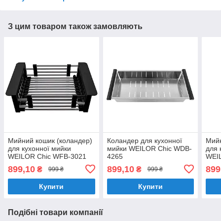
З цим товаром також замовляють
Мийний кошик (коландер)
Коландер для кухонної
Мийн
для кухонної мийки
мийки WEILOR Chic WDB-
для 
WEILOR Chic WFB-3021
4265
WEI
899,10
899,10
899
₴
₴
999 ₴
999 ₴
Купити
Купити
Подібні товари компанії