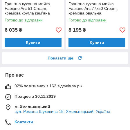
Гранітна кухонна мийка
Гранітна кухонна мийка
Fabiano Arc 51 Cream,
Fabiano Arc 77x50 Cream,
кремова кругла кам’яна
кремова овальна,
одночашева з крилом
Готово до відправки
Готово до відправки
(8221.401.0468)
6 035
8 195
₴
₴
Купити
Купити
Показати ще
Про нас
92% позитивних з 162 відгуків за рік
Працює з 30.11.2019
м. Хмельницький
вул. Романа Шухевича 18, Хмельницький, Україна
Контакти