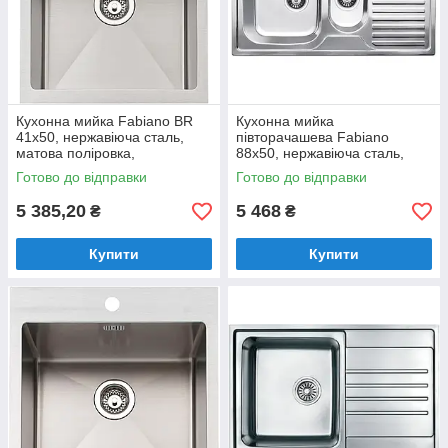
Кухонна мийка Fabiano BR
Кухонна мийка
41x50, нержавіюча сталь,
півторачашева Fabiano
матова поліровка,
88x50, нержавіюча сталь,
одночашева без крила
врізна, мікродекор
Готово до відправки
Готово до відправки
(8213.401.0925)
(8211.401.0449)
5 385,20
5 468
₴
₴
Купити
Купити