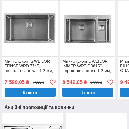
Мийка кухонна WEILOR
Мийка кухонна WEILOR
Мий
ERNST WRD 7745,
IMMER WRT DB8150,
FIL
нержавіюча сталь 1.2 мм,
нержавіюча сталь 1.2 мм,
GRAP
одночашева, врізна / під
півторачашева, врізна
нерж
стільницю
одно
7 599,05
8 549,05
9 4
₴
₴
7 999 ₴
8 999 ₴
нап
Купити
Купити
Акційні пропозиції та новинки