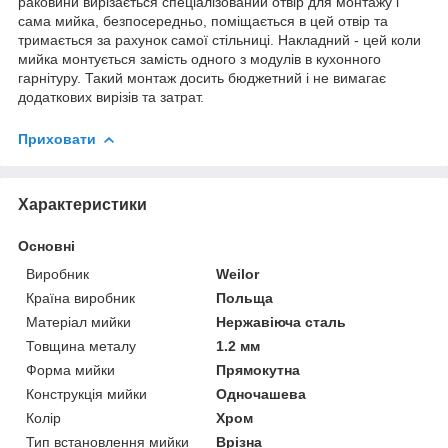
раковини вирізається спеціалізований отвір для монтажу і
сама мийка, безпосередньо, поміщається в цей отвір та
тримається за рахунок самої стільниці. Накладний - цей коли
мийка монтується замість одного з модулів в кухонного
гарнітуру. Такий монтаж досить бюджетний і не вимагає
додаткових вирізів та затрат.
Приховати
Характеристики
Основні
Виробник
Weilor
Країна виробник
Польща
Матеріал мийки
Нержавіюча сталь
Товщина металу
1.2 мм
Форма мийки
Прямокутна
Конструкція мийки
Одночашева
Колір
Хром
Тип встановлення мийки
Врізна