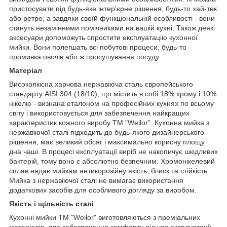
пристосувати під будь-яке інтер'єрне рішення, будь-то хай-тек
або ретро, ​​а завдяки своїй функціональній особливості - вони
стануть незамінними помічниками на вашій кухні. Також деякі
аксесуари допоможуть спростити експлуатацію кухонної
мийки. Вони полегшать всі побутові процеси, будь-то
промивка овочів або ж просушування посуду.
Матеріал
Високоякісна харчова нержавіюча сталь європейського
стандарту AISI 304 (18/10), що містить в собі 18% хрому і 10%
нікелю - визнана еталоном на професійних кухнях по всьому
світу і використовується для забезпечення найкращих
характеристик кожного виробу ТМ "Weilor". Кухонна мийка з
нержавіючої сталі підходить до будь-якого дизайнерського
рішення, має великий обсяг і максимально корисну площу
дна чаші. В процесі експлуатації виріб не накопичує шкідливих
бактерій, тому воно є абсолютно безпечним. Хромонікелевий
сплав надає мийкам антикорозійну якість, блиск та стійкість.
Мийка з нержавіючої сталі не вимагає використання
додаткових засобів для особливого догляду за виробом.
Якість і щільність сталі
Кухонні мийки ТМ "Weilor" виготовляються з преміальних
матеріалів, для забезпечення комфорту під час експлуатації