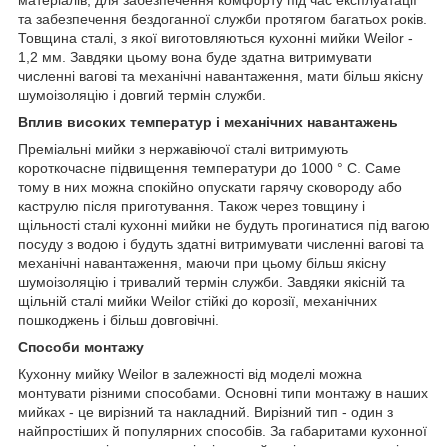
та забезпечення бездоганної служби протягом багатьох років.
Товщина сталі, з якої виготовляються кухонні мийки Weilor -
1,2 мм. Завдяки цьому вона буде здатна витримувати
численні вагові та механічні навантаження, мати більш якісну
шумоізоляцію і довгий термін служби.
Вплив високих температур і механічних навантажень
Преміальні мийки з нержавіючої сталі витримують
короткочасне підвищення температури до 1000 ° С. Саме
тому в них можна спокійно опускати гарячу сковороду або
каструлю після приготування. Також через товщину і
щільності сталі кухонні мийки не будуть прогинатися під вагою
посуду з водою і будуть здатні витримувати численні вагові та
механічні навантаження, маючи при цьому більш якісну
шумоізоляцію і тривалий термін служби. Завдяки якісній та
щільній сталі мийки Weilor стійкі до корозії, механічних
пошкоджень і більш довговічні.
Способи монтажу
Кухонну мийку Weilor в залежності від моделі можна
монтувати різними способами. Основні типи монтажу в наших
мийках - це вирізний та накладний. Вирізний тип - один з
найпростіших й популярних способів. За габаритами кухонної