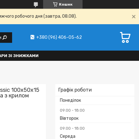
Кошик
ижчого робочого дня (завтра, 08.08).
+380 (96) 406-05-62
и
АРИ ЗІ ЗНИЖКАМИ
assic 100x50x15
Графік роботи
ва з крилом
Понеділок
09:00
18:00
Вівторок
09:00
18:00
Середа