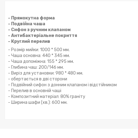
- Прямокутна форма
- Подвійна чаша
- Сифон з ручним клапаном
- Антибактеріальне покриття
- Круглий перелив
- Розмір мийки: 1000 * 500 мм.
- Чаша основна: 440 * 345 мм.
- Чаша допоміжна: 155 * 295 мм.
- Глибина чаш: 200/146 мм.
- Виріз для установки: 980 * 480 мм.
- обертається в дві сторони
- Подвійний сифон з донним клапаном і відстійником
- Перелив в основній чаші
- Композитний матеріал: 80% граніту
- Ширина шафи (хв.): 600 мм.