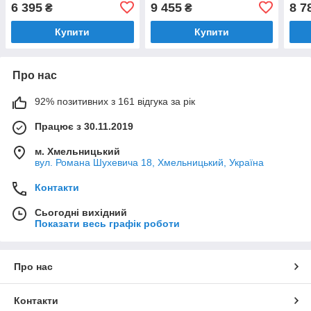
підключенням до фільтра
витяжним виливом
стал
6 395
9 455
8 7
₴
₴
(8231.401.0227)
(8231.403.0855)
(823
Купити
Купити
Про нас
92% позитивних з 161 відгука за рік
Працює з 30.11.2019
м. Хмельницький
вул. Романа Шухевича 18, Хмельницький, Україна
Контакти
Сьогодні вихідний
Показати весь графік роботи
Про нас
Контакти