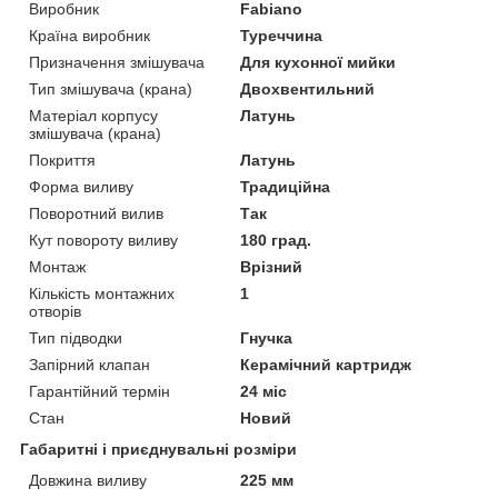
Виробник
Fabiano
Країна виробник
Туреччина
Призначення змішувача
Для кухонної мийки
Тип змішувача (крана)
Двохвентильний
Матеріал корпусу
Латунь
змішувача (крана)
Покриття
Латунь
Форма виливу
Традиційна
Поворотний вилив
Так
Кут повороту виливу
180 град.
Монтаж
Врізний
Кількість монтажних
1
отворів
Тип підводки
Гнучка
Запірний клапан
Керамічний картридж
Гарантійний термін
24 міс
Стан
Новий
Габаритні і приєднувальні розміри
Довжина виливу
225 мм