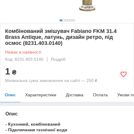
Комбінований змішувач Fabiano FKM 31.4
Brass Antique, латунь, дизайн ретро, під
осмос (8231.403.0140)
Немає в наявності
Код: 8231.403.0140
Роздріб
1
₴
Мінімальна сума замовлення на сайті — 250 ₴
Опис
Характеристики
Доставка
Оплата
Умови п
Опис
- Кухонний, комбінований
- Підключення технічної води