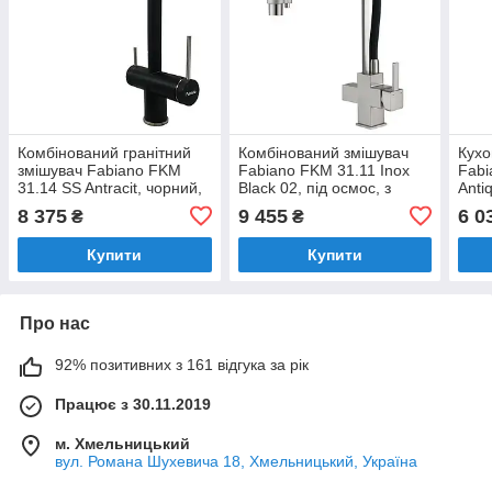
Комбінований гранітний
Комбінований змішувач
Кухо
змішувач Fabiano FKM
Fabiano FKM 31.11 Inox
Fabi
31.14 SS Antracit, чорний,
Black 02, під осмос, з
Anti
під осмос (8231.401.0776)
витяжним виливом
стил
8 375
9 455
6 0
₴
₴
(8231.403.0855)
кухн
Купити
Купити
Про нас
92% позитивних з 161 відгука за рік
Працює з 30.11.2019
м. Хмельницький
вул. Романа Шухевича 18, Хмельницький, Україна