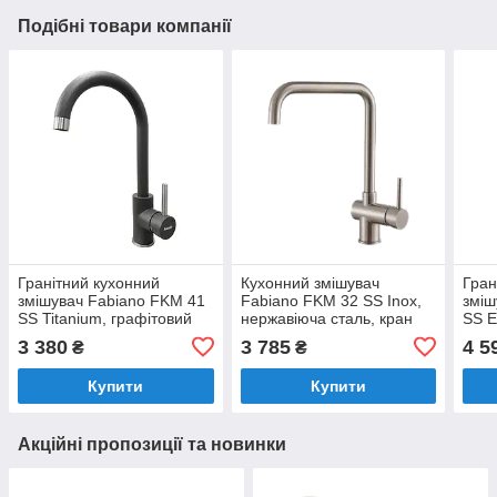
Подібні товари компанії
Гранітний кухонний
Кухонний змішувач
Гран
змішувач Fabiano FKM 41
Fabiano FKM 32 SS Inox,
зміш
SS Titanium, графітовий
нержавіюча сталь, кран
SS E
кран для мийки на кухню
для мийки на кухню
кран
3 380
3 785
4 5
₴
₴
(8232.401.0266)
(8232.401.0498)
(823
Купити
Купити
Акційні пропозиції та новинки