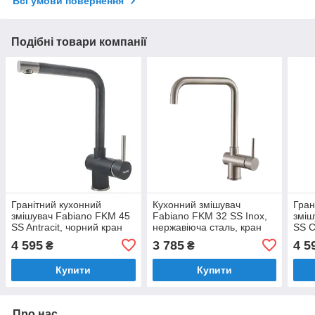
Всі умови повернення
Подібні товари компанії
Гранітний кухонний
Кухонний змішувач
Гран
змішувач Fabiano FKM 45
Fabiano FKM 32 SS Inox,
зміш
SS Antracit, чорний кран
нержавіюча сталь, кран
SS C
для мийки на кухню
для мийки на кухню
для 
4 595
3 785
4 5
₴
₴
(8232.401.0190)
(8232.401.0498)
(823
Купити
Купити
Про нас