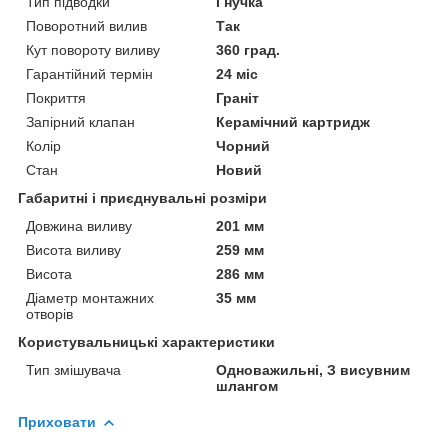
Тип підводки
Гнучка
Поворотний вилив
Так
Кут повороту виливу
360 град.
Гарантійний термін
24 міс
Покриття
Граніт
Запірний клапан
Керамічний картридж
Колір
Чорний
Стан
Новий
Габаритні і приєднувальні розміри
Довжина виливу
201 мм
Висота виливу
259 мм
Висота
286 мм
Діаметр монтажних
35 мм
отворів
Користувальницькі характеристики
Тип змішувача
Одноважильні, З висувним
шлангом
Приховати