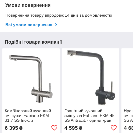
Умови повернення
Повернення товару впродовж 14 днів за домовленістю
Всі умови повернення
Подібні товари компанії
Комбінований кухонний
Гранітний кухонний
Нран
змішувач Fabiano FKM
змішувач Fabiano FKM 45
зміш
31.7 SS Inox, з
SS Antracit, чорний кран
SS A
підключенням до фільтра
для мийки на кухню
для 
6 395
4 595
4 6
₴
₴
(8231.401.0227)
(8232.401.0190)
(823