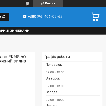
Кошик
+380 (96) 406-05-62
и
АРИ ЗІ ЗНИЖКАМИ
iano FKMS 60
Графік роботи
итяжний вилив
Понеділок
09:00
18:00
Вівторок
09:00
18:00
Середа
09:00
18:00
Четвер