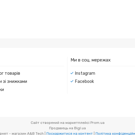
Ми в соц. мережах
ог товарів
Instagram
и зі знижками
Facebook
ки
Сайт створений на маркетплейсі
Prom.ua
Продавець на Bigl.ua
Інтернет - магазин A&B Tech |
Поскаржитися на контент
|
Політика конфіденцій