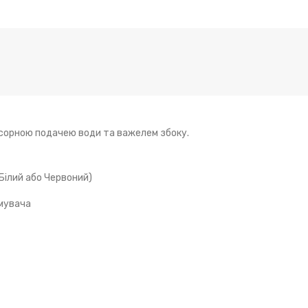
нсорною подачею води та важелем збоку.
Білий або Червоний)
имувача