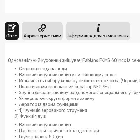
Опис
Характеристики
Інформація для замовлення
Одноважільний кухонний змішувач Fabiano FKMS 60 Inox із се
Сенсорна подача води
Високий висувний вилив у силіконовому чохлі
Можливість вибору кольору силіконового чохла (Чорний, 
Пластиковий економічний аератор NEOPERL
Зручна фіксація виливу за допомогою спеціального утр
Універсальні округлі форми дизайну
Аератор із двома функціями:
1) Функція аерованого струменя
2) Функція душ
Високий висувний вилив
Підключення гарячої та холодної води
Гнучкі шланги 50 див.