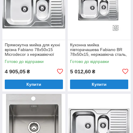
Прямокутна мийка для кухні
Кухонна мийка
врізна Fabiano 78x50x15
півторачашева Fabiano BR
Microdecor з нержавіючої
78x50x15, нержавіюча сталь,
сталі з двома чашами і
матова поліровка
Готово до відправки
Готово до відправки
крилом.
(8213.401.0012)
4 905,05
5 012,60
₴
₴
Купити
Купити