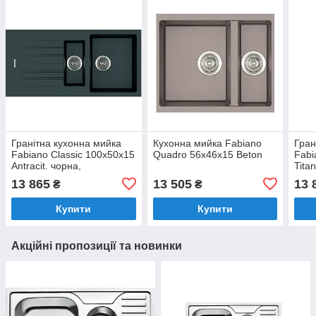
Гранітна кухонна мийка
Кухонна мийка Fabiano
Гран
Fabiano Classic 100x50x15
Quadro 56x46x15 Beton
Fabi
Antracit. чорна,
Tita
півторачашева з крилом
півт
13 865
13 505
13 
₴
₴
(8221.301.0520)
8221
Купити
Купити
Акційні пропозиції та новинки