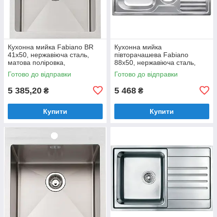
Кухонна мийка Fabiano BR
Кухонна мийка
41x50, нержавіюча сталь,
півторачашева Fabiano
матова поліровка,
88x50, нержавіюча сталь,
одночашева без крила
врізна, мікродекор
Готово до відправки
Готово до відправки
(8213.401.0925)
(8211.401.0449)
5 385,20
5 468
₴
₴
Купити
Купити