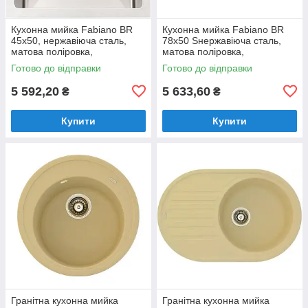
Кухонна мийка Fabiano BR
Кухонна мийка Fabiano BR
45x50, нержавіюча сталь,
78x50 Sнержавіюча сталь,
матова поліровка,
матова поліровка,
одночашева без крила
одночашева з крилом
Готово до відправки
Готово до відправки
(8213.401.0924)
(8213.401.0013)
5 592,20
5 633,60
₴
₴
Купити
Купити
Гранітна кухонна мийка
Гранітна кухонна мийка