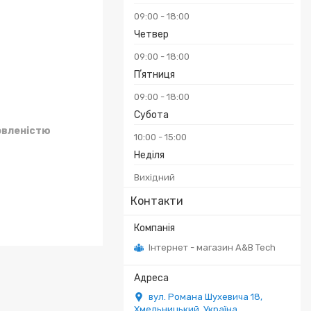
₴
09:00
18:00
Четвер
09:00
18:00
Пʼятниця
09:00
18:00
Субота
овленістю
10:00
15:00
Неділя
Вихідний
Контакти
Інтернет - магазин A&B Tech
вул. Романа Шухевича 18,
Хмельницький, Україна