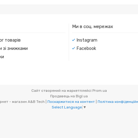
Ми в соц. мережах
ог товарів
Instagram
и зі знижками
Facebook
ки
Сайт створений на маркетплейсі
Prom.ua
Продавець на Bigl.ua
Інтернет - магазин A&B Tech |
Поскаржитися на контент
|
Політика конфіденцій
Select Language
▼