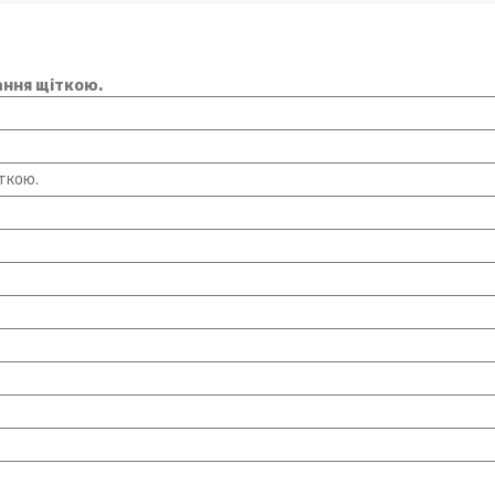
ання щіткою.
ткою.