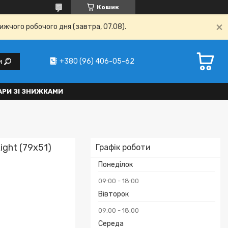
Кошик
ижчого робочого дня (завтра, 07.08).
+380 (96) 406-05-62
и
АРИ ЗІ ЗНИЖКАМИ
ight (79x51)
Графік роботи
Понеділок
09:00
18:00
Вівторок
09:00
18:00
Середа