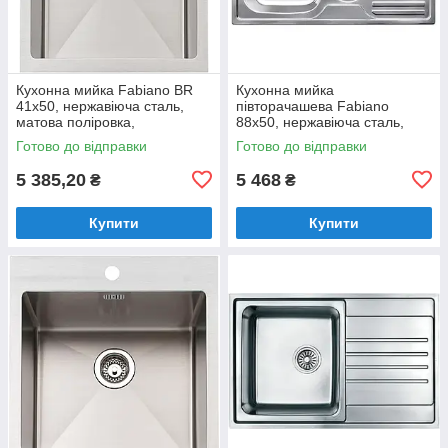
Кухонна мийка Fabiano BR
Кухонна мийка
41x50, нержавіюча сталь,
півторачашева Fabiano
матова поліровка,
88x50, нержавіюча сталь,
одночашева без крила
врізна, мікродекор
Готово до відправки
Готово до відправки
(8213.401.0925)
(8211.401.0449)
5 385,20
5 468
₴
₴
Купити
Купити