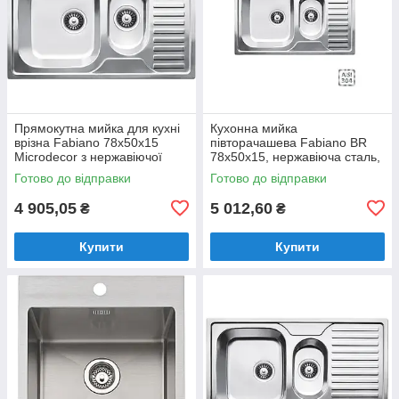
Прямокутна мийка для кухні
Кухонна мийка
врізна Fabiano 78x50x15
півторачашева Fabiano BR
Microdecor з нержавіючої
78x50x15, нержавіюча сталь,
сталі з двома чашами і
матова поліровка
Готово до відправки
Готово до відправки
крилом.
(8213.401.0012)
4 905,05
5 012,60
₴
₴
Купити
Купити