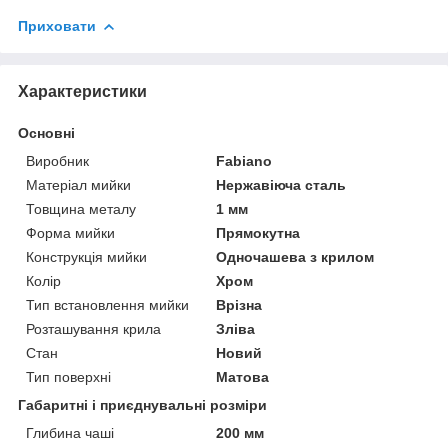
Приховати
Характеристики
Основні
Виробник
Fabiano
Матеріал мийки
Нержавіюча сталь
Товщина металу
1 мм
Форма мийки
Прямокутна
Конструкція мийки
Одночашева з крилом
Колір
Хром
Тип встановлення мийки
Врізна
Розташування крила
Зліва
Стан
Новий
Тип поверхні
Матова
Габаритні і приєднувальні розміри
Глибина чаші
200 мм