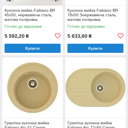
Кухонна мийка Fabiano BR
Кухонна мийка Fabiano BR
45x50, нержавіюча сталь,
78x50 Sнержавіюча сталь,
матова поліровка,
матова поліровка,
одночашева без крила
одночашева з крилом
Готово до відправки
Готово до відправки
(8213.401.0924)
(8213.401.0013)
5 592,20
5 633,60
₴
₴
Купити
Купити
Гранітна кухонна мийка
Гранітна кухонна мийка
Fabiano Arc 51 Cream,
Fabiano Arc 77x50 Cream,