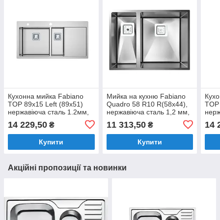
Кухонна мийка Fabiano
Мийка на кухню Fabiano
Кухо
TOP 89x15 Left (89x51)
Quadro 58 R10 R(58x44),
TOP 
нержавіюча сталь 1.2мм,
нержавіюча сталь 1,2 мм,
нерж
дозатор в комплекті
універсальний монтаж
доза
14 229,50
11 313,50
14 
₴
₴
(8216.401.0744)
(8216.401.0075)
(821
Купити
Купити
Акційні пропозиції та новинки