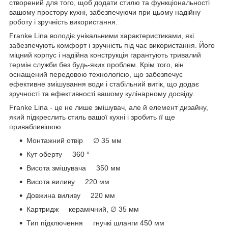
створений для того, щоб додати стилю та функціональності
вашому простору кухні, забезпечуючи при цьому надійну
роботу і зручність використання.
Franke Lina володіє унікальними характеристиками, які
забезпечують комфорт і зручність під час використання. Його
міцний корпус і надійна конструкція гарантують тривалий
термін служби без будь-яких проблем. Крім того, він
оснащений передовою технологією, що забезпечує
ефективне змішування води і стабільний витік, що додає
зручності та ефективності вашому кулінарному досвіду.
Franke Lina - це не лише змішувач, але й елемент дизайну,
який підкреслить стиль вашої кухні і зробить її ще
привабливішою.
Монтажний отвір ∅ 35 мм
Кут оберту 360 °
Висота змішувача 350 мм
Висота виливу 220 мм
Довжина виливу 220 мм
Картридж керамічний, ∅ 35 мм
Тип підключення гнучкі шланги 450 мм