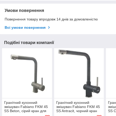
Умови повернення
Повернення товару впродовж 14 днів за домовленістю
Всі умови повернення
Подібні товари компанії
Гранітний кухонний
Гранітний кухонний
Гран
змішувач Fabiano FKM 45
змішувач Fabiano FKM 45
зміш
SS Beton, сірий кран для
SS Antracit, чорний кран
SS C
мийки на кухню
для мийки на кухню
для 