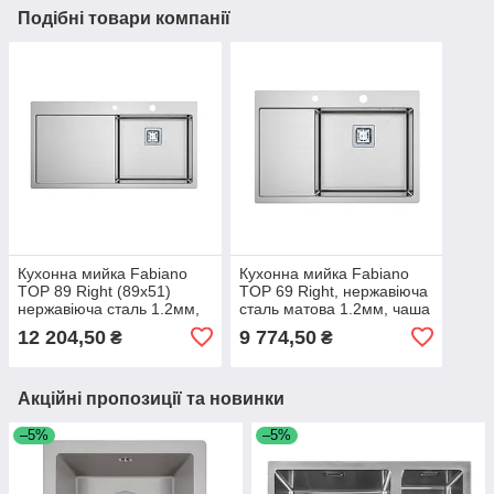
Подібні товари компанії
Кухонна мийка Fabiano
Кухонна мийка Fabiano
TOP 89 Right (89x51)
TOP 69 Right, нержавіюча
нержавіюча сталь 1.2мм,
сталь матова 1.2мм, чаша
чаша справа, дозатор в
справа (дозатор в
12 204,50
9 774,50
₴
₴
комплекті
комплекті)
Акційні пропозиції та новинки
–5%
–5%