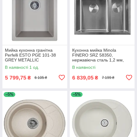
Мийка кухонна гранітна
Кухонна мийка Minola
Perfelli ESTO PGE 101-38
FINERO SRZ 58350,
GREY METALLIC
нержавіюча сталь 1,2 мм,
півторачашева, врізна/під
В наявності 1 од.
В наявності
стільницю
5 799,75
6 839,05
₴
₴
6 105 ₴
7 199 ₴
–5%
–5%