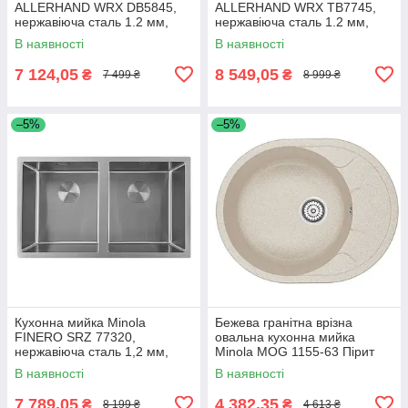
ALLERHAND WRX DB5845,
ALLERHAND WRX TB7745,
нержавіюча сталь 1.2 мм,
нержавіюча сталь 1.2 мм,
півторачашева, врізна / під
двочашева, врізна / під
В наявності
В наявності
стільницю
стільницю
7 124,05
8 549,05
₴
₴
7 499 ₴
8 999 ₴
–5%
–5%
Кухонна мийка Minola
Бежева гранітна врізна
FINERO SRZ 77320,
овальна кухонна мийка
нержавіюча сталь 1,2 мм,
Minola MOG 1155-63 Пірит
двочашева, врізна/під
В наявності
В наявності
стільницю
7 789,05
4 382,35
₴
₴
8 199 ₴
4 613 ₴