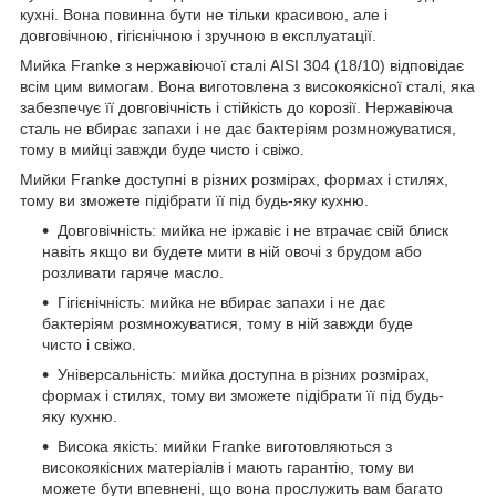
кухні. Вона повинна бути не тільки красивою, але і
довговічною, гігієнічною і зручною в експлуатації.
Мийка Franke з нержавіючої сталі AISI 304 (18/10) відповідає
всім цим вимогам. Вона виготовлена з високоякісної сталі, яка
забезпечує її довговічність і стійкість до корозії. Нержавіюча
сталь не вбирає запахи і не дає бактеріям розмножуватися,
тому в мийці завжди буде чисто і свіжо.
Мийки Franke доступні в різних розмірах, формах і стилях,
тому ви зможете підібрати її під будь-яку кухню.
Довговічність: мийка не іржавіє і не втрачає свій блиск
навіть якщо ви будете мити в ній овочі з брудом або
розливати гаряче масло.
Гігієнічність: мийка не вбирає запахи і не дає
бактеріям розмножуватися, тому в ній завжди буде
чисто і свіжо.
Універсальність: мийка доступна в різних розмірах,
формах і стилях, тому ви зможете підібрати її під будь-
яку кухню.
Висока якість: мийки Franke виготовляються з
високоякісних матеріалів і мають гарантію, тому ви
можете бути впевнені, що вона прослужить вам багато