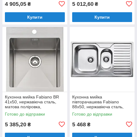
4 905,05
5 012,60
₴
₴
Купити
Купити
Кухонна мийка Fabiano BR
Кухонна мийка
41x50, нержавіюча сталь,
півторачашева Fabiano
матова поліровка,
88x50, нержавіюча сталь,
одночашева без крила
врізна, мікродекор
Готово до відправки
Готово до відправки
(8213.401.0925)
(8211.401.0449)
5 385,20
5 468
₴
₴