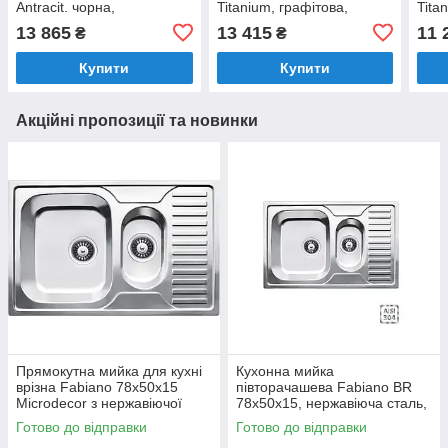
Antracit. чорна,
Titanium, графітова,
Tita
півторачашева з крилом
одночашева з крилом
без 
13 865
13 415
11 
₴
₴
(8221.301.0520)
(8221.301.0018)
Купити
Купити
Акційні пропозиції та новинки
Прямокутна мийка для кухні
Кухонна мийка
врізна Fabiano 78x50x15
півторачашева Fabiano BR
Microdecor з нержавіючої
78x50x15, нержавіюча сталь,
сталі з двома чашами і
матова поліровка
Готово до відправки
Готово до відправки
крилом.
(8213.401.0012)