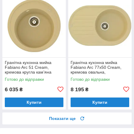
Гранітна кухонна мийка
Гранітна кухонна мийка
Fabiano Arc 51 Cream,
Fabiano Arc 77x50 Cream,
кремова кругла кам’яна
кремова овальна,
одночашева з крилом
Готово до відправки
Готово до відправки
(8221.401.0468)
6 035
8 195
₴
₴
Купити
Купити
Показати ще