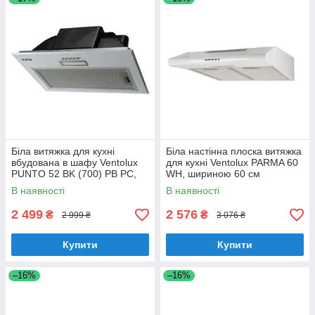
Біла витяжка для кухні
Біла настінна плоска витяжка
вбудована в шафу Ventolux
для кухні Ventolux PARMA 60
PUNTO 52 BK (700) PB PC,
WH, шириною 60 см
шириною 52 см
В наявності
В наявності
2 499
2 576
₴
₴
2 999 ₴
3 076 ₴
Купити
Купити
–16%
–16%