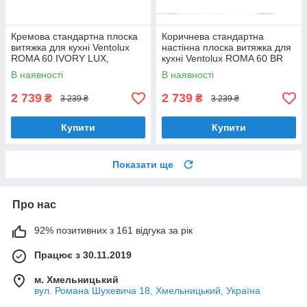
Кремова стандартна плоска
Коричнева стандартна
витяжка для кухні Ventolux
настінна плоска витяжка для
ROMA 60 IVORY LUX,
кухні Ventolux ROMA 60 BR
шириною 60 см, під навісну
LUX, шириною 60 см
В наявності
В наявності
шафу
2 739
2 739
₴
₴
3 239 ₴
3 239 ₴
Купити
Купити
Показати ще
Про нас
92% позитивних з 161 відгука за рік
Працює з 30.11.2019
м. Хмельницький
вул. Романа Шухевича 18, Хмельницький, Україна