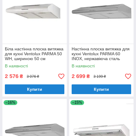
Біла настінна плоска витяжка
Настінна плоска витяжка для
для кухні Ventolux PARMA 50
кухні Ventolux PARMA 60
WH, шириною 50 см
INOX, нержавіюча сталь
шириною 60 см
В наявності
В наявності
2 576
2 699
₴
₴
3 076 ₴
3 199 ₴
Купити
Купити
–16%
–15%