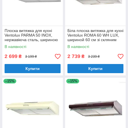
Плоска витяжка для кухні
Біла плоска витяжка для кухні
Ventolux PARMA 50 INOX,
Ventolux ROMA 60 WH LUX,
нержавіюча сталь, шириною
шириной 60 см зі скляним
50 см, під навісну шафу
козирком
В наявності
В наявності
2 699
2 739
₴
₴
3 199 ₴
3 239 ₴
Купити
Купити
–15%
–15%