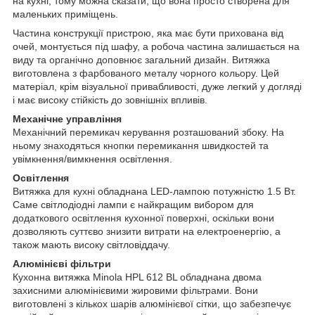
на кухні, тому можна сказати, що вона просто створена для
маленьких приміщень.
Частина конструкції пристрою, яка має бути прихована від
очей, монтується під шафу, а робоча частина залишається на
виду та органічно доповнює загальний дизайн. Витяжка
виготовлена з фарбованого металу чорного кольору. Цей
матеріал, крім візуальної привабливості, дуже легкий у догляді
і має високу стійкість до зовнішніх впливів.
Механічне управління
Механічний перемикач керування розташований збоку. На
ньому знаходяться кнопки перемикання швидкостей та
увімкнення/вимкнення освітлення.
Освітлення
Витяжка для кухні обладнана LED-лампою потужністю 1.5 Вт.
Саме світлодіодні лампи є найкращим вибором для
додаткового освітлення кухонної поверхні, оскільки вони
дозволяють суттєво знизити витрати на електроенергію, а
також мають високу світловіддачу.
Алюмінієві фільтри
Кухонна витяжка Minola HPL 612 BL обладнана двома
захисними алюмінієвими жировими фільтрами. Вони
виготовлені з кількох шарів алюмінієвої сітки, що забезпечує