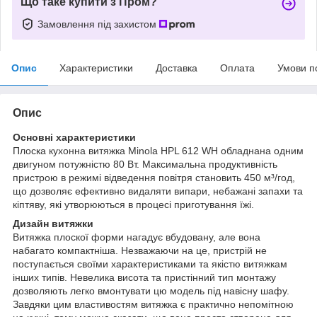
Що таке купити з Пром?
Замовлення під захистом
Опис
Характеристики
Доставка
Оплата
Умови п
Опис
Основні характеристики
Плоска кухонна витяжка Minola HPL 612 WH обладнана одним
двигуном потужністю 80 Вт. Максимальна продуктивність
пристрою в режимі відведення повітря становить 450 м³/год,
що дозволяє ефективно видаляти випари, небажані запахи та
кіптяву, які утворюються в процесі приготування їжі.
Дизайн витяжки
Витяжка плоскої форми нагадує вбудовану, але вона
набагато компактніша. Незважаючи на це, пристрій не
поступається своїми характеристиками та якістю витяжкам
інших типів. Невелика висота та пристінний тип монтажу
дозволяють легко вмонтувати цю модель під навісну шафу.
Завдяки цим властивостям витяжка є практично непомітною