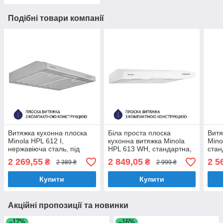
Подібні товари компанії
Витяжка кухонна плоска
Біла проста плоска
Витя
Minola HPL 612 I,
кухонна витяжка Minola
Mino
нержавіюча сталь, під
HPL 613 WH, стандартна,
стан
навісну шафу, шириною
під навісну шафу,
шаф
2 269,55
2 849,05
2 5
₴
₴
2 389 ₴
2 999 ₴
60 см
шириною 60 см
Купити
Купити
Акційні пропозиції та новинки
–17%
–16%