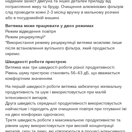
надійний захист двигуна та інших деталей приладу від
потрапляння жиру та бруду. Очищення алюмінієвих фільтрів
слід проводити кожні 2-3 місяці вручну в мильному розчині
або в посудомийній машині.
Витяжка може працювати у двох режимах
Режим відведення повітря
Режим рециркуляції*
*Використання режиму рециркуляції витяжки можливе лише
після встановлення вугільного фільтра, який продається
окремо.
Швидкості роботи пристрою
Витяжка має три швидкості роботи різної продуктивності.
Рівень шуму пристрою становить 56–63 дБ, що вважається
комфортним значенням.
На першій швидкості роботи витяжка забезпечує мінімальну
продуктивність та шум і використовується при малій
інтенсивності випарів;
Друга швидкість середньої продуктивності використовується
найчастіше і підходить для очищення повітря при готуванні їжі
на двох конфорках одночасно;
Третя швидкість роботи з максимальною продуктивністю та
рівнем шуму використовується при високій концентрації
випарів, гару та диму, які утворюються в процесі інтенсивного