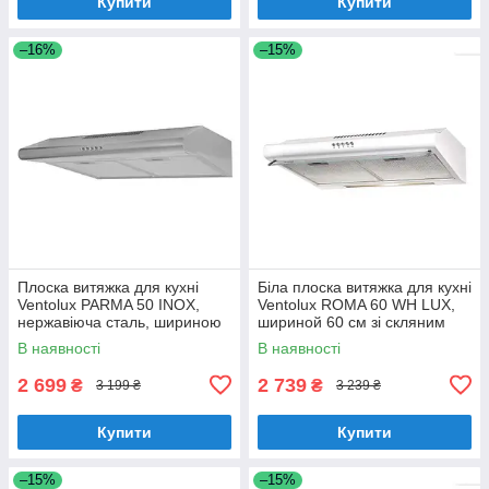
Купити
Купити
–16%
–15%
Плоска витяжка для кухні
Біла плоска витяжка для кухні
Ventolux PARMA 50 INOX,
Ventolux ROMA 60 WH LUX,
нержавіюча сталь, шириною
шириной 60 см зі скляним
50 см, під навісну шафу
козирком
В наявності
В наявності
2 699
2 739
₴
₴
3 199 ₴
3 239 ₴
Купити
Купити
–15%
–15%