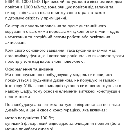
5684 BL 1000 LED. При високій потужності з вільним виходом
повітря в 1000 м3/год вона очищує повітря від запахів та
випарів під час та після приготування страв, а також
підтримує свіжість у приміщенні.
Сенсорна панель управління та пульт дистанційного
керування є вагомими перевагами кухонної витяжки – одне
натискання та потрібний режим роботи або освітлення
активовані.
Крім свого основного завдання, така кухонна витяжка має
ергономічну функцію і дозволяє раціонально використовувати
простір у зоні над варильною поверхнею.
Оформлення та дизайн
Ми пропонуємо повновбудовувану модель витяжки, яка
поєднується з будь-яким дизайном, не порушуючи гармонії
інтер'єру. У більшості випадків кухонна витяжка монтується в
навісну шафу, тому основні елементи витяжної конструкції є
непомітними.
Повновбудовувана витяжка на кухню відрізняється не тільки
дизайном, а ще й своєю конфігурацією, яка включає:
мотор потужністю 100 Вт;
вугільний фільтр, який відповідає за очищення повітря (його
можна придбати окремо);