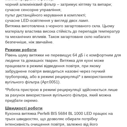
чорний алюмінієвий фільтр – затримує кіптяву та випари;
сучасне сенсорне управління;
пульт дистанційного керування в комплекті;
сучасне LED-освітлення у вигляді двох ламп.
Витяжка виготовлена з чорного загартованого скла. Цьому
матеріалу властива висока стійкість до перепадів температур
та механічних впливів. Також загартоване скло набагато
безпечніше, ніж звичайне.
Режими роботи
Рівень шуму витяжки не перевищує 64 дБ і є комфортним для
людини та домашніх тварин. Витяжка для кухні може
працювати в режимі відведення повітря, при якому
забруднене повітря виводиться назовні через гнучкий
трубопровід, або в режимі рециркуляції* з використанням
вугільного фільтра (Арт.0051).
*Робота пристрою в режимі рециркуляції здійснюється лише
за рахунок використання вугільного фільтра, який можна
придбати окремо.
Швидкості роботи
Кухонна витяжка Perfelli BIS 5684 BL 1000 LED працює на
трьох швидкостях, що дозволяє обирати потрібну
інтенсивність очищення повітря, залежно від його