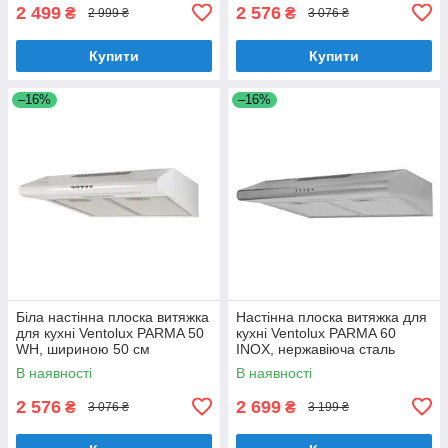
2 499
2 576
₴
₴
2 999 ₴
3 076 ₴
Купити
Купити
–16%
–16%
Біла настінна плоска витяжка
Настінна плоска витяжка для
для кухні Ventolux PARMA 50
кухні Ventolux PARMA 60
WH, шириною 50 см
INOX, нержавіюча сталь
шириною 60 см
В наявності
В наявності
2 576
2 699
₴
₴
3 076 ₴
3 199 ₴