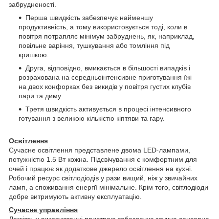
забрудненості.
Перша швидкість забезпечує найменшу
продуктивність, а тому використовується тоді, коли в
повітря потрапляє мінімум забруднень, як, наприклад,
повільне варіння, тушкування або томління під
кришкою.
Друга, відповідно, вмикається в більшості випадків і
розрахована на середньоінтенсивне приготування їжі
на двох конфорках без викидів у повітря густих клубів
пари та диму.
Третя швидкість активується в процесі інтенсивного
готування з великою кількістю кіптяви та гару.
Освітлення
Сучасне освітлення представлене двома LED-лампами,
потужністю 1.5 Вт кожна. Підсвічування є комфортним для
очей і працює як додаткове джерело освітлення на кухні.
Робочий ресурс світлодіодів у рази вищий, ніж у звичайних
ламп, а споживання енергії мінімальне. Крім того, світлодіоди
добре витримують активну експлуатацію.
Сучасне управління
Легкість у використанні пристрою забезпечує зручна сенсорна