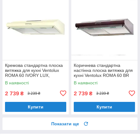
Кремова стандартна плоска
Коричнева стандартна
витяжка для кухні Ventolux
настінна плоска витяжка для
ROMA 60 IVORY LUX,
кухні Ventolux ROMA 60 BR
шириною 60 см, під навісну
LUX, шириною 60 см
В наявності
В наявності
шафу
2 739
2 739
₴
₴
3 239 ₴
3 239 ₴
Купити
Купити
Показати ще