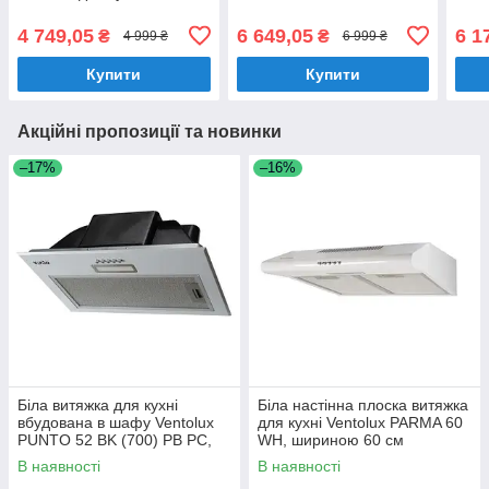
HBS 5652 BL 1000 LED,
LED, шириною 75 см
вбуд
шириною 52 см
пуль
4 749,05
6 649,05
6 1
₴
₴
4 999 ₴
6 999 ₴
Купити
Купити
Акційні пропозиції та новинки
–17%
–16%
Біла витяжка для кухні
Біла настінна плоска витяжка
вбудована в шафу Ventolux
для кухні Ventolux PARMA 60
PUNTO 52 BK (700) PB PC,
WH, шириною 60 см
шириною 52 см
В наявності
В наявності