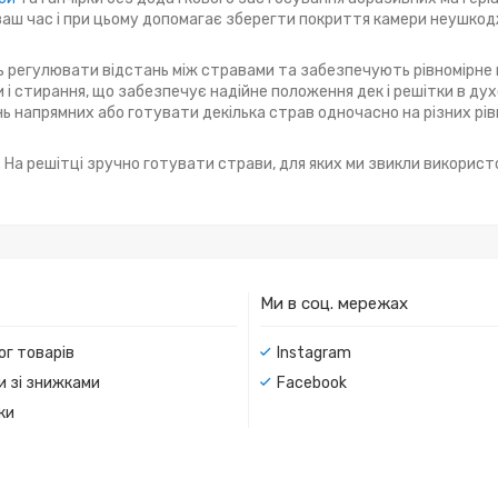
аш час і при цьому допомагає зберегти покриття камери неушко
ь регулювати відстань між стравами та забезпечують рівномірне 
и і стирання, що забезпечує надійне положення дек і решітки в дух
нь напрямних або готувати декілька страв одночасно на різних рів
. На решітці зручно готувати страви, для яких ми звикли викорис
Ми в соц. мережах
ог товарів
Instagram
и зі знижками
Facebook
ки