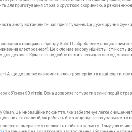
дить для приготування страв з хрусткою скоринкою, а режим нижнь
аєте змогу встановити час приготування. Це дуже зручна функці
провідного німецького бренду Schott, обробленим спеціальним по
ивання електроенергії. Це скло має високу міцність і стійкість д
 для духовок. Крім того, подвійне скління захищає вас від можлив
ті А, що дозволяє економити електроенергію та ваші кошти, при
мера об’ємом 68 літрів. Вона дозволяє готувати великі порції стра
Clean. Це інноваційне покриття, яке забезпечує легке очищення п
ціальних технологій, які роблять його водовідштовхувальним та 
оверхні камери і не утворюють стійкого нальоту. Тому для очище
би
та ганчірки без додаткового застосування абразивних матеріа