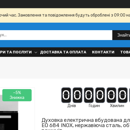
бочий час. Замовлення та повідомлення будуть оброблені з 09:00 н
Знайт
РИ ТА ПОСЛУГИ
ДОСТАВКА ТА ОПЛАТА
КОНТАКТИ
ТОВ
0
0
0
0
0
0
–5%
Днів
Годин
Хвилин
Духовка електрична вбудована для
EO 684 INOX, нержавіюча сталь, об’