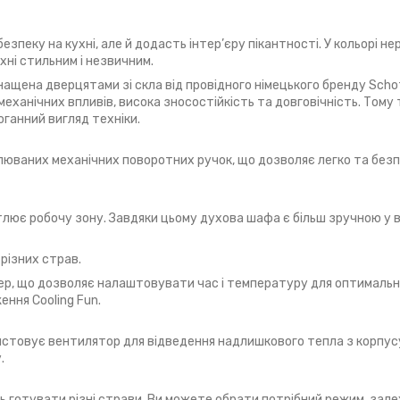
зпеку на кухні, але й додасть інтер’єру пікантності. У кольорі не
ні стильним і незвичним.
нащена дверцятами зі скла від провідного німецького бренду Sch
механічних впливів, висока зносостійкість та довговічність. Тому
оганний вигляд техніки.
юваних механічних поворотних ручок, що дозволяє легко та без
тлює робочу зону. Завдяки цьому духова шафа є більш зручною у 
різних страв.
ер, що дозволяє налаштовувати час і температуру для оптимальн
ння Cooling Fun.
истовує вентилятор для відведення надлишкового тепла з корпусу
.
ть готувати різні страви. Ви можете обрати потрібний режим, зале