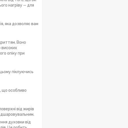
ого нагріву — для
я, яка дозволяє вам
криттям. Воно
о високих
ого опіку при
 цьому піклуючись
в, що особливо
оверхні від жирів
відшаровувальним.
ння духовки від
лів. Це робить