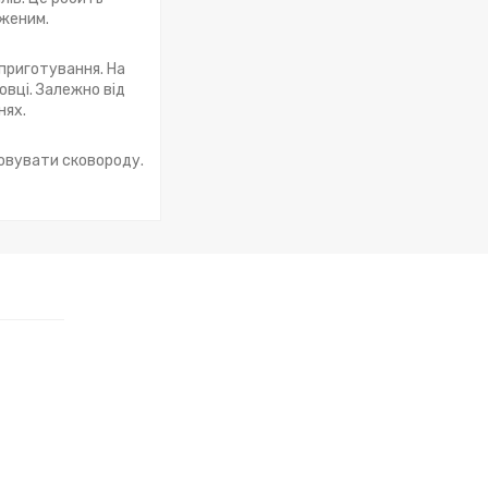
дженим.
приготування. На
овці. Залежно від
нях.
товувати сковороду.