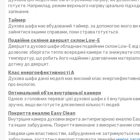
готуєте. Наприклад, режим верхнього нагріву ідеально підхо
запікання.
Таймер
Духова шафа має вбудований таймер, за допомогою якого ви м
зайнятися іншими справами, поки страва готується.
Подвійне скління дверцят склом Low-E
Дверцята духової шафи обладнані подвійним склом Low-E від 
дозволяє зберігати тепло всередині камери та знижувати спож
температур, що робить його надійним і довговічним матеріалом
дотику до дверцят.
Клас енергоефективності А
Духова шафа даної моделі має високий клас енергоефективнос
про екологію.
Оптимальний об'єм внутрішньої камери
Однією з головних переваг цієї духової шафи є її внутрішня ка
зручно, якщо ви готуєте для великої кількості людей.
Покриття емаллю Easy Clean
Внутрішня камера духовки вкрита антипригарною емаллю Easy 
та інших забруднень. Покриття виконане з використанням спе
Завдяки цим властивостям, забруднення не затримуються на п
забруднень достатньо використовувати звичайні
миючі засо