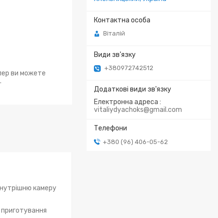
Віталій
+380972742512
епер ви можете
.
Електронна адреса
vitaliydyachoks@gmail.com
+380 (96) 406-05-62
 внутрішню камеру
й приготування