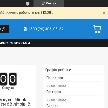
Кошик
айближчого робочого дня (10.08).
+380 (96) 406-05-62
и
АРИ ЗІ ЗНИЖКАМИ
Графік роботи
0
0
Понеділок
09:00
18:00
Секунд
Вівторок
 кухні Minola
09:00
18:00
єм 68 літрів, 8
Середа