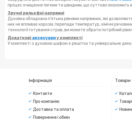
процес очищення легким та швидким, що суттєво економить в
Зручні рельєфні напрямні
Духовка обладнана п’ятьма рівнями напрямних, які дозволяют
них не впливає корозія, перепади температур, хімічні речовин
технології готування страв, ви можете обрати потрібний ріве
Додаткові
аксесуари
у комплекті
У комплекті з духовою шафою є решітка та універсальне деко
Інформація
Товари
Контакти
Катал
Про компанію
Товар
Доставка та оплата
Новин
Повернення і обмін