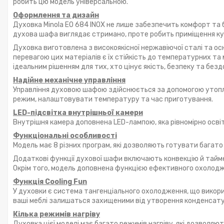
робить цю модель універсальною.
Оформлення та дизайн
Духовка Minola EO 684 INOX не лише забезпечить комфорт та бе
духова шафа виглядає стримано, проте робить приміщення кух
Духовка виготовлена з високоякісної нержавіючої сталі та ос
перевагою цих матеріалів є їх стійкість до температурних та 
ідеальним рішенням для тих, хто цінує якість, безпеку та безд
Надійне механічне управління
Управління духовою шафою здійснюється за допомогою утопл
режим, налаштовувати температуру та час приготування.
LED-підсвітка внутрішньої камери
Внутрішня камера доповнена LED-лампою, яка рівномірно осві
Функціональні особливості
Модель має 8 різних програм, які дозволяють готувати багато 
Додаткові функції духової шафи включають конвекцію й тайм
Окрім того, модель доповнена функцією ефективного охолодже
Функція Cooling Fun
У духовки є система тангенціального охолодження, що викор
ваші меблі залишаться захищеними від утворення конденсату
Кілька режимів нагріву
Духовка цієї моделі має багато режимів нагріву, які дозволяю