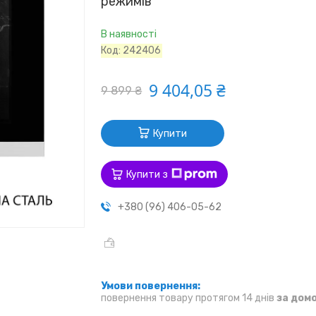
режимів
В наявності
Код:
242406
9 404,05 ₴
9 899 ₴
Купити
Купити з
+380 (96) 406-05-62
повернення товару протягом 14 днів
за дом