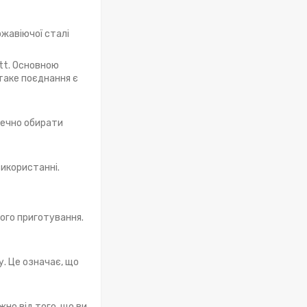
ржавіючої сталі
ott. Основною
 таке поєднання є
печно обирати
використанні.
ого приготування.
. Це означає, що
жно від того, що ви