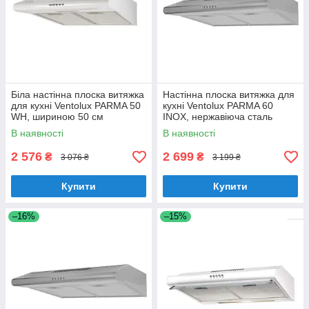
Біла настінна плоска витяжка
Настінна плоска витяжка для
для кухні Ventolux PARMA 50
кухні Ventolux PARMA 60
WH, шириною 50 см
INOX, нержавіюча сталь
шириною 60 см
В наявності
В наявності
2 576
2 699
₴
₴
3 076 ₴
3 199 ₴
Купити
Купити
–16%
–15%