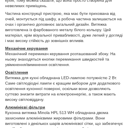
кухні, тому можна сказати, що вона просто створена для
невеликих приміщень.
Частина конструкції пристрою, яка має бути прихована від
очей, монтується під шафу, а робоча частина залишається на
очах і органічно доповнює загальний дизайн. Витяжка
виготовлена із фарбованого металу білого кольору. Цей
матеріал, крім візуальної привабливості, дуже легкий у догляді
і має високу стійкість до зовнішніх впливів.
Механічне керування
Механічний перемикач керування розташований збоку. На
ньому знаходяться кнопки перемикання швидкостей та
увімкнення/вимкнення освітлення.
Освітлення
Витяжка для кухні обладнана LED-лампою потужністю 2 Вт.
Саме світлодіодні лампи є кращим вибором для додаткового
освітлення кухонної поверхні, оскільки вони дозволяють
суттєво знизити витрати на електроенергію, а також мають
високу світловіддачу.
Алюмінієві фільтри
Кухонна витяжка Minola HPL 513 WH обладнана двома
захисними алюмінієвими жировими фільтрами. Вони
виготовлені з декількох шарів алюмінієвої сітки, що забезпечує