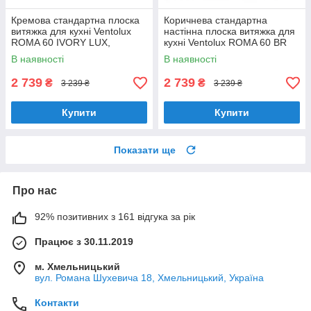
Кремова стандартна плоска
Коричнева стандартна
витяжка для кухні Ventolux
настінна плоска витяжка для
ROMA 60 IVORY LUX,
кухні Ventolux ROMA 60 BR
шириною 60 см, під навісну
LUX, шириною 60 см
В наявності
В наявності
шафу
2 739
2 739
₴
₴
3 239 ₴
3 239 ₴
Купити
Купити
Показати ще
Про нас
92% позитивних з 161 відгука за рік
Працює з 30.11.2019
м. Хмельницький
вул. Романа Шухевича 18, Хмельницький, Україна
Контакти