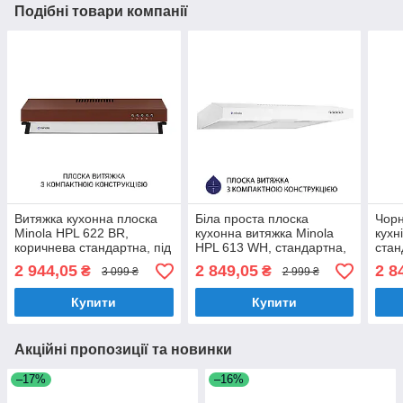
Подібні товари компанії
Витяжка кухонна плоска
Біла проста плоска
Чорн
Minola HPL 622 BR,
кухонна витяжка Minola
кухн
коричнева стандартна, під
HPL 613 WH, стандартна,
стан
навісну шафу, шириною
під навісну шафу,
наві
2 944,05
2 849,05
2 8
₴
₴
3 099 ₴
2 999 ₴
59,5 см
шириною 60 см
50 с
Купити
Купити
Акційні пропозиції та новинки
–17%
–16%