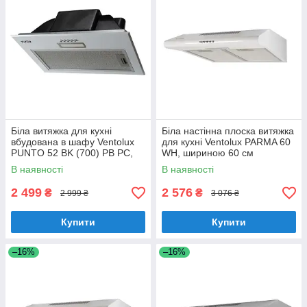
Біла витяжка для кухні
Біла настінна плоска витяжка
вбудована в шафу Ventolux
для кухні Ventolux PARMA 60
PUNTO 52 BK (700) PB PC,
WH, шириною 60 см
шириною 52 см
В наявності
В наявності
2 499
2 576
₴
₴
2 999 ₴
3 076 ₴
Купити
Купити
–16%
–16%