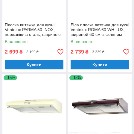
Плоска витяжка для кухні
Біла плоска витяжка для кухні
Ventolux PARMA 50 INOX,
Ventolux ROMA 60 WH LUX,
нержавіюча сталь, шириною
шириной 60 см зі скляним
50 см, під навісну шафу
козирком
В наявності
В наявності
2 699
2 739
₴
₴
3 199 ₴
3 239 ₴
Купити
Купити
–15%
–15%