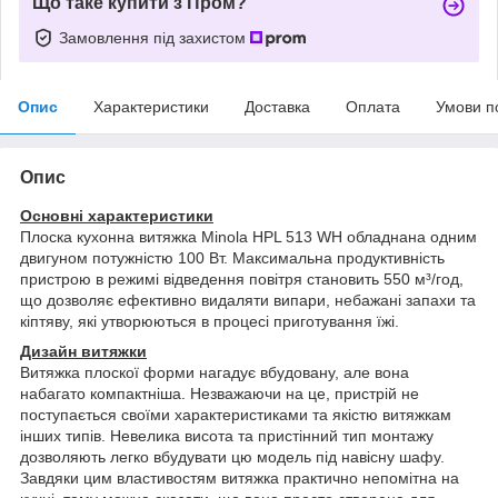
Що таке купити з Пром?
Замовлення під захистом
Опис
Характеристики
Доставка
Оплата
Умови п
Опис
Основні характеристики
Плоска кухонна витяжка Minola HPL 513 WH обладнана одним
двигуном потужністю 100 Вт. Максимальна продуктивність
пристрою в режимі відведення повітря становить 550 м³/год,
що дозволяє ефективно видаляти випари, небажані запахи та
кіптяву, які утворюються в процесі приготування їжі.
Дизайн витяжки
Витяжка плоскої форми нагадує вбудовану, але вона
набагато компактніша. Незважаючи на це, пристрій не
поступається своїми характеристиками та якістю витяжкам
інших типів. Невелика висота та пристінний тип монтажу
дозволяють легко вбудувати цю модель під навісну шафу.
Завдяки цим властивостям витяжка практично непомітна на