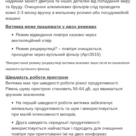
надійний захист двигуна та інших деталей від попадання жиру
та бруду. Очищення алюмінієвих фільтрів слід проводити
кожні 2-3 місяці вручну в мильному розчині або посудомийній
машині.
Витяжка може працювати у двох режимах
Режим відведення повітря назовні через
вентиляційний отвір
Режим рециркуляції* – повітря очищається,
проходячи через вугільний фільтр (Арт.0015)
*Використання режиму рециркуляції витяжки можливе лише після встановлення
окремого вугільного фільтра.
Швидкість роботи пристрою
Витяжка має три швидкості роботи різної продуктивності.
Рівень шуму пристрою становить 56-64 дБ, що вважається
зручним значенням.
На першій швидкості роботи витяжка забезпечує
мінімальну продуктивність та шум і використовується
при малій інтенсивності випарів;
Друга швидкість середньої продуктивності
використовується найчастіше і підходить для очищення
повітря при приготуванні їжі на двох конфорках