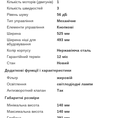
Кількість моторів (двигунів)
1
Кількість швидкостей
3
Рівень шуму
56 дБ
Тип управління
Механічне
Елементи управління
Кнопкові
Ширина
525 мм
Ширина ніші для
493 мм
вбудовування
Колір корпусу
Нержавіюча сталь
Гарантійний термін
12 міс
Стан
Новий
Додаткові функції і характеристики
Фільтр
жировій
Освітлення
світлодіодні лампи
Антизворотний клапан
Так
Габаритні розміри
Мінімальна висота
140 мм
Максимальна висота
140 мм
Глибина
291 мм