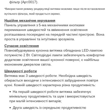
фільтр (Арт.0017).
*Використання режиму рециркуляції витяжки можливе лише після встановлення
вугільного фільтра, який продається окремо.
Надійне механічне керування
Панель управління з 5-ма механічними кнопками
перемикання швидкостей та ввімкнення освітлення
розташована посередині на передній частині пристрою. Вона
проста в управлінні та інтуїтивно зрозуміла.
Сучасне освітлення
Повновбудовувана кухонна витяжка обладнана LED-лампою
потужністю 2 Вт. Світлодіодні лампи забезпечують комфортне
додаткове освітлення вашої кухонної поверхні, є найбільш
економним джерелом світла.
Швидкості роботи
Витяжка має 3 швидкості роботи. Необхідна швидкість
обирається виходячи з інтенсивності забруднення повітря
кухні. Кожній швидкості характерна різна продуктивність:
На першій швидкості роботи витяжка забезпечує
мінімальну продуктивність та шум і використовується
при малій інтенсивності випарів;
Друга швидкість із середньою продуктивністю