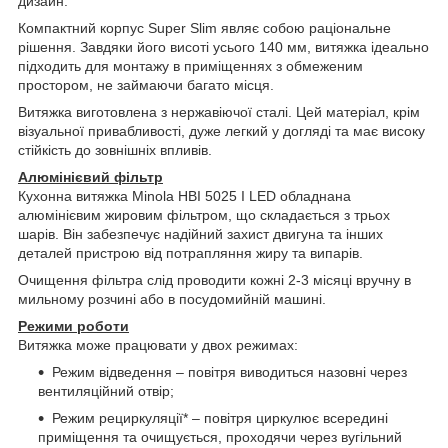
дизайн.
Компактний корпус Super Slim являє собою раціональне
рішення. Завдяки його висоті усього 140 мм, витяжка ідеально
підходить для монтажу в приміщеннях з обмеженим
простором, не займаючи багато місця.
Витяжка виготовлена з нержавіючої сталі. Цей матеріал, крім
візуальної привабливості, дуже легкий у догляді та має високу
стійкість до зовнішніх впливів.
Алюмінієвий фільтр
Кухонна витяжка Minola HBI 5025 I LED обладнана
алюмінієвим жировим фільтром, що складається з трьох
шарів. Він забезпечує надійний захист двигуна та інших
деталей пристрою від потрапляння жиру та випарів.
Очищення фільтра слід проводити кожні 2-3 місяці вручну в
мильному розчині або в посудомийній машині.
Режими роботи
Витяжка може працювати у двох режимах:
Режим відведення – повітря виводиться назовні через
вентиляційний отвір;
Режим рециркуляції* – повітря циркулює всередині
приміщення та очищується, проходячи через вугільний