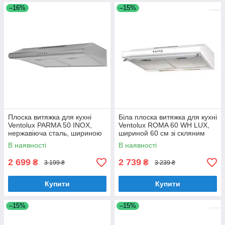
–16%
–15%
Плоска витяжка для кухні
Біла плоска витяжка для кухні
Ventolux PARMA 50 INOX,
Ventolux ROMA 60 WH LUX,
нержавіюча сталь, шириною
шириной 60 см зі скляним
50 см, під навісну шафу
козирком
В наявності
В наявності
2 699
2 739
₴
₴
3 199 ₴
3 239 ₴
Купити
Купити
–15%
–15%