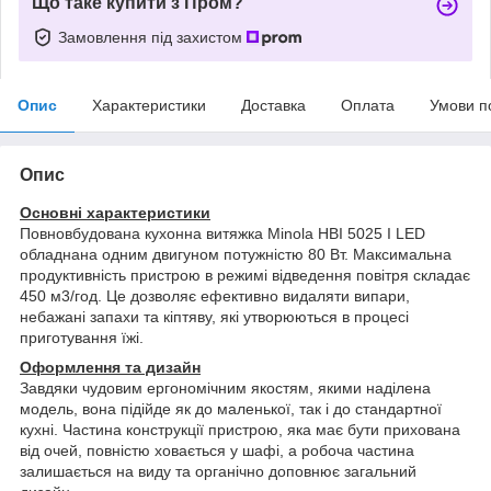
Що таке купити з Пром?
Замовлення під захистом
Опис
Характеристики
Доставка
Оплата
Умови п
Опис
Основні характеристики
Повновбудована кухонна витяжка Minola HBI 5025 I LED
обладнана одним двигуном потужністю 80 Вт. Максимальна
продуктивність пристрою в режимі відведення повітря складає
450 м3/год. Це дозволяє ефективно видаляти випари,
небажані запахи та кіптяву, які утворюються в процесі
приготування їжі.
Оформлення та дизайн
Завдяки чудовим ергономічним якостям, якими наділена
модель, вона підійде як до маленької, так і до стандартної
кухні. Частина конструкції пристрою, яка має бути прихована
від очей, повністю ховається у шафі, а робоча частина
залишається на виду та органічно доповнює загальний