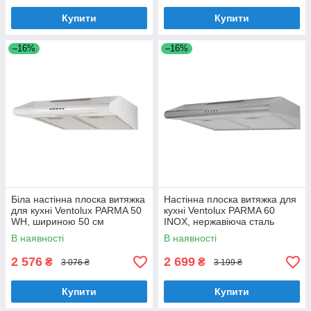
Купити
Купити
–16%
–16%
Біла настінна плоска витяжка
Настінна плоска витяжка для
для кухні Ventolux PARMA 50
кухні Ventolux PARMA 60
WH, шириною 50 см
INOX, нержавіюча сталь
шириною 60 см
В наявності
В наявності
2 576
2 699
₴
₴
3 076 ₴
3 199 ₴
Купити
Купити