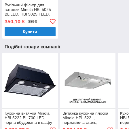
Вугільний фільтр для
витяжки Minola HBI 5025
BL LED, HBI 5025 I LED,
HBI 5025 WH LED
350,10
₴
389 ₴
(Арт.0009)
Купити
Подібні товари компанії
Кухонна витяжка Minola
Витяжка кухонна плоска
Кухо
HBI 5222 BL 700 LED,
Minola HPL 522 I,
HBI 
чорна вбудована в шафу
нержавіюча сталь,
нерж
витяжка для кухні
стандартна витяжка під
вбуд