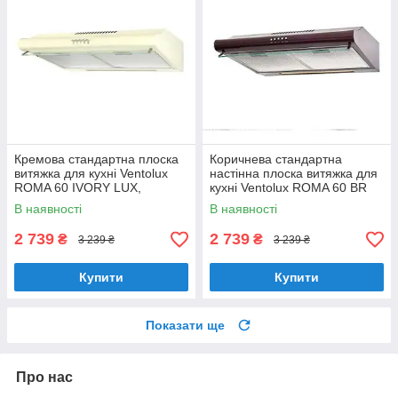
Кремова стандартна плоска
Коричнева стандартна
витяжка для кухні Ventolux
настінна плоска витяжка для
ROMA 60 IVORY LUX,
кухні Ventolux ROMA 60 BR
шириною 60 см, під навісну
LUX, шириною 60 см
В наявності
В наявності
шафу
2 739
2 739
₴
₴
3 239 ₴
3 239 ₴
Купити
Купити
Показати ще
Про нас