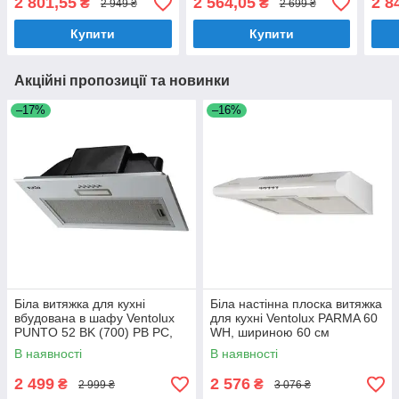
2 801,55
2 564,05
2 8
₴
₴
2 949 ₴
2 699 ₴
шириною 52 см
навісну шафу, шириною
витя
49,5 см
шир
Купити
Купити
Акційні пропозиції та новинки
–17%
–16%
Біла витяжка для кухні
Біла настінна плоска витяжка
вбудована в шафу Ventolux
для кухні Ventolux PARMA 60
PUNTO 52 BK (700) PB PC,
WH, шириною 60 см
шириною 52 см
В наявності
В наявності
2 499
2 576
₴
₴
2 999 ₴
3 076 ₴