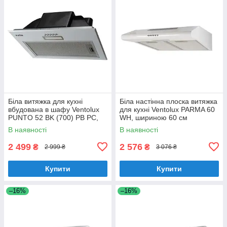
Біла витяжка для кухні
Біла настінна плоска витяжка
вбудована в шафу Ventolux
для кухні Ventolux PARMA 60
PUNTO 52 BK (700) PB PC,
WH, шириною 60 см
шириною 52 см
В наявності
В наявності
2 499
2 576
₴
₴
2 999 ₴
3 076 ₴
Купити
Купити
–16%
–16%