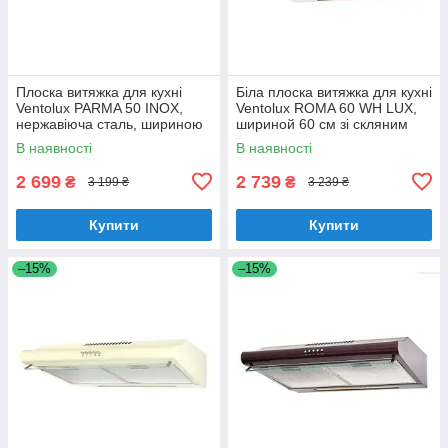
Плоска витяжка для кухні
Біла плоска витяжка для кухні
Ventolux PARMA 50 INOX,
Ventolux ROMA 60 WH LUX,
нержавіюча сталь, шириною
шириной 60 см зі скляним
50 см, під навісну шафу
козирком
В наявності
В наявності
2 699
2 739
₴
₴
3 199 ₴
3 239 ₴
Купити
Купити
–15%
–15%