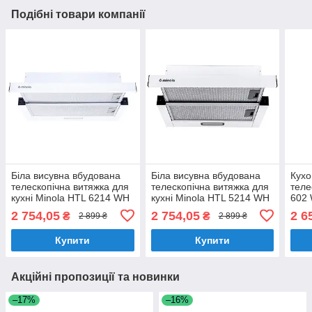
Подібні товари компанії
Біла висувна вбудована
Біла висувна вбудована
Кухо
телескопічна витяжка для
телескопічна витяжка для
теле
кухні Minola HTL 6214 WH
кухні Minola HTL 5214 WH
602 
700 LED. шириною 60 см
700 LED, шириною 50 см
вбуд
2 754,05
2 754,05
2 6
₴
₴
2 899 ₴
2 899 ₴
шир
Купити
Купити
Акційні пропозиції та новинки
–17%
–16%