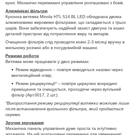
кухні. Механічні перемикачі управління розташовані з боків.
Алюмінієві фільтри
Кухонна витяжка Minola HTL 514 BL LED обладнана двома
алюмінієвими жировими фільтрами, що складаються з трьох
шарів. Вони забезпечують надійний захист двигуна та інших
деталей пристрою від потрапляння жиру та випарів.
Очищення фільтрів слід проводити кожні 2-3 місяці вручну в
мильному розчині або в посудомийній машині.
Режими роботи
Витяжка може працювати у двох режимах:
Режим відведення – повітря виводиться назовні через
вентиляційний отвір;
Режим рециркуляції* – повітря циркулює всередині
приміщення та очищується, проходячи через вугільний
фільтр (Арт.0017, 2 шт.).
*Використання режиму рециркуляції витяжки можливе лише
після встановлення вугільного фільтра, який продається
окремо.
Зручне керування
Механічна панель управління дуже проста та інтуїтивно
зрозуміла. На ній розташовані перемикачі для увімкнення/