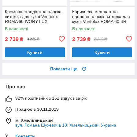
Кремова стандартна плоска
Коричнева стандартна
витяжка для кухні Ventolux
настінна плоска витяжка для
ROMA 60 IVORY LUX,
кухні Ventolux ROMA 60 BR
шириною 60 см, під навісну
LUX, шириною 60 см
В наявності
В наявності
шафу
2 739
2 739
₴
₴
3 239 ₴
3 239 ₴
Купити
Купити
Показати ще
Про нас
92% позитивних з 162 відгуків за рік
Працює з 30.11.2019
м. Хмельницький
вул. Романа Шухевича 18, Хмельницький, Україна
Контакти