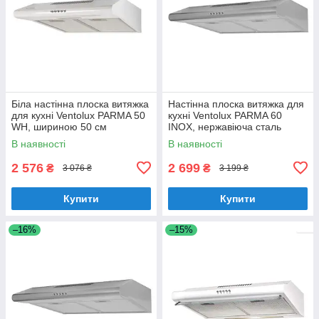
Біла настінна плоска витяжка
Настінна плоска витяжка для
для кухні Ventolux PARMA 50
кухні Ventolux PARMA 60
WH, шириною 50 см
INOX, нержавіюча сталь
шириною 60 см
В наявності
В наявності
2 576
2 699
₴
₴
3 076 ₴
3 199 ₴
Купити
Купити
–16%
–15%