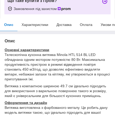
Що таке купити з Пром?
Замовлення під захистом
Опис
Характеристики
Доставка
Оплата
Умови п
Опис
Основні характеристики
Телескопічна кухонна витяжка Minola HTL 514 BL LED
обладнана одним мотором потужністю 80 Вт. Максимальна
продуктивність пристрою в режимі відведення повітря
становить 450 м3/год, що дозволяє ефективно видаляти
випари, небажані запахи та кіптяву, які утворюються в процесі
приготування їжі.
Витяжка з компактною шириною 49.7 см ідеально підходить
для використання з варильною поверхнею такого ж розміру,
який є універсальним для більшості кухонних приміщень.
Оформлення та дизайн
Витяжка виготовлена з фарбованого металу. Це робить дану
модель витяжки такою, що ідеально підходить для вашої