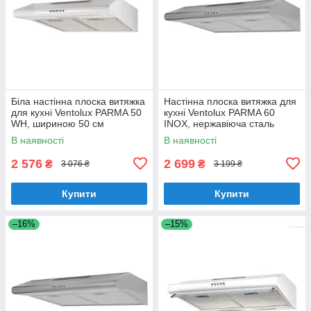
Біла настінна плоска витяжка
Настінна плоска витяжка для
для кухні Ventolux PARMA 50
кухні Ventolux PARMA 60
WH, шириною 50 см
INOX, нержавіюча сталь
шириною 60 см
В наявності
В наявності
2 576
2 699
₴
₴
3 076 ₴
3 199 ₴
Купити
Купити
–16%
–15%