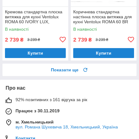
Кремова стандартна плоска
Коричнева стандартна
витяжка для кухні Ventolux
настінна плоска витяжка для
ROMA 60 IVORY LUX,
кухні Ventolux ROMA 60 BR
шириною 60 см, під навісну
LUX, шириною 60 см
В наявності
В наявності
шафу
2 739
2 739
₴
₴
3 239 ₴
3 239 ₴
Купити
Купити
Показати ще
Про нас
92% позитивних з 161 відгука за рік
Працює з 30.11.2019
м. Хмельницький
вул. Романа Шухевича 18, Хмельницький, Україна
Контакти