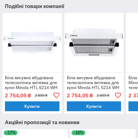
Подібні товари компанії
Біла висувна вбудована
Біла висувна вбудована
Біла
телескопічна витяжка для
телескопічна витяжка для
Mino
кухні Minola HTL 6214 WH
кухні Minola HTL 5214 WH
теле
700 LED. шириною 60 см
700 LED, шириною 50 см
вбуд
2 754,05
2 754,05
2 3
₴
₴
2 899 ₴
2 899 ₴
шир
Купити
Купити
Акційні пропозиції та новинки
–17%
–16%