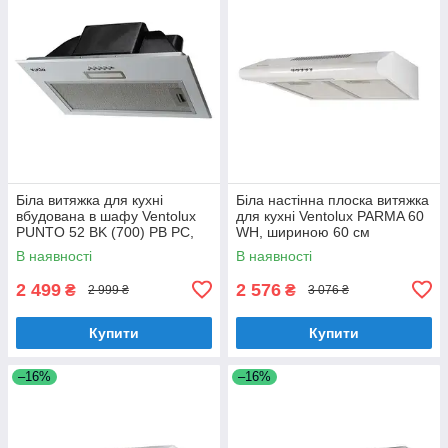
Біла витяжка для кухні
Біла настінна плоска витяжка
вбудована в шафу Ventolux
для кухні Ventolux PARMA 60
PUNTO 52 BK (700) PB PC,
WH, шириною 60 см
шириною 52 см
В наявності
В наявності
2 499
2 576
₴
₴
2 999 ₴
3 076 ₴
Купити
Купити
–16%
–16%