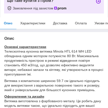
Що таке купити з Пром?
Замовлення під захистом
Опис
Характеристики
Доставка
Оплата
Умови п
Опис
Основні характеристики
Телескопічна кухонна витяжка Minola HTL 614 WH LED
обладнана одним мотором потужністю 80 Вт. Максимальна
продуктивність пристрою в режимі відведення повітря
становить 450 м3/год, що дозволяє ефективно видаляти
випари, небажані запахи та кіптяву, які утворюються в процесі
приготування їжі.
Витяжка з компактною шириною 59.7 см ідеально підходить
для використання з варильною поверхнею такого ж розміру,
який є універсальним для більшості кухонних приміщень.
Оформлення та дизайн
Витяжка виготовлена з фарбованого металу. Це робить дану
модель витяжки такою, що ідеально підходить для вашої