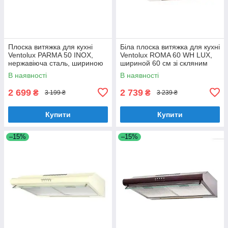
Плоска витяжка для кухні
Біла плоска витяжка для кухні
Ventolux PARMA 50 INOX,
Ventolux ROMA 60 WH LUX,
нержавіюча сталь, шириною
шириной 60 см зі скляним
50 см, під навісну шафу
козирком
В наявності
В наявності
2 699
2 739
₴
₴
3 199 ₴
3 239 ₴
Купити
Купити
–15%
–15%