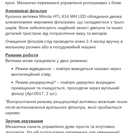
кухні. Механічні перемикачі управління розташовані з боків.
Алюмінієві фільтри
Кухонна витяжка Minola HTL 614 WH LED обладнана двома
алюмінієвими жировими фільтрами, що складаються з трьох
шарів. Вони забезпечують надійний захист двигуна та інших
деталей пристрою від потрапляння жиру та випарів.
Очищення фільтрів слід проводити кожні 2-3 місяці вручну в
мильному розчині або в посудомийній машині.
Режими роботи
Витяжка може працювати у двох режимах:
Режим відведення – повітря виводиться назовні через
вентиляційний отвір;
Режим рециркуляції* – повітря циркулює всередині
приміщення та очищується, проходячи через вугільний
фільтр (Арт.0017, 2 шт.).
*Використання режиму рециркуляції витяжки можливе лише
після встановлення вугільного фільтра, який продається
окремо.
Зручне керування
Механічна панель управління дуже проста та інтуїтивно
зрозуміла. На ній розташовані перемикачі для увімкнення/