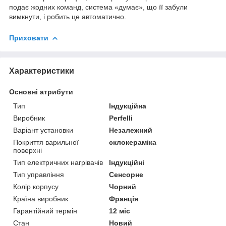
подає жодних команд, система «думає», що її забули
вимкнути, і робить це автоматично.
Приховати
Характеристики
Основні атрибути
Тип
Індукційна
Виробник
Perfelli
Варіант установки
Незалежний
Покриття варильної
склокераміка
поверхні
Тип електричних нагрівачів
Індукційні
Тип управління
Сенсорне
Колір корпусу
Чорний
Країна виробник
Франція
Гарантійний термін
12 міс
Стан
Новий