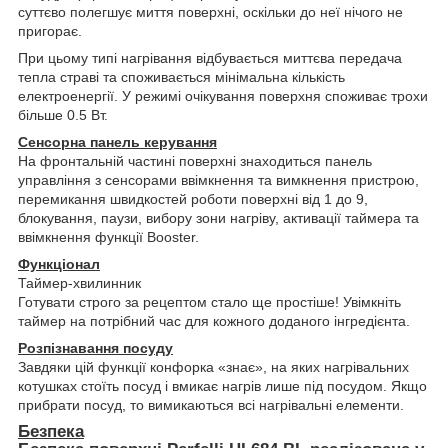
суттєво полегшує миття поверхні, оскільки до неї нічого не
пригорає.
При цьому типі нагрівання відбувається миттєва передача
тепла страві та споживається мінімальна кількість
електроенергії. У режимі очікування поверхня споживає трохи
більше 0.5 Вт.
Сенсорна панель керування
На фронтальній частині поверхні знаходиться панель
управління з сенсорами ввімкнення та вимкнення пристрою,
перемикання швидкостей роботи поверхні від 1 до 9,
блокування, паузи, вибору зони нагріву, активації таймера та
ввімкнення функції Booster.
Функціонал
Таймер-хвилинник
Готувати строго за рецептом стало ще простіше! Увімкніть
таймер на потрібний час для кожного доданого інгредієнта.
Розпізнавання посуду
Завдяки цій функції конфорка «знає», на яких нагрівальних
котушках стоїть посуд і вмикає нагрів лише під посудом. Якщо
прибрати посуд, то вимикаються всі нагрівальні елементи.
Безпека