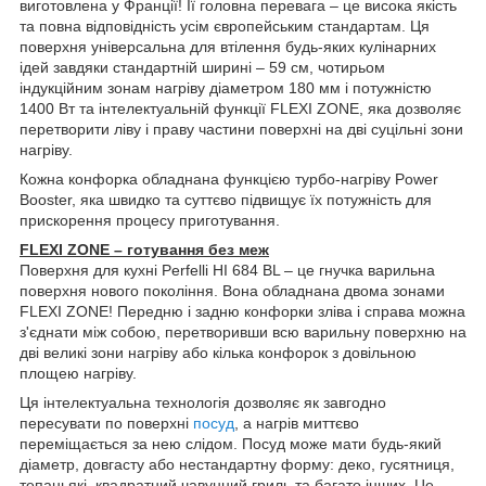
виготовлена ​​у Франції! Її головна перевага – це висока якість
та повна відповідність усім європейським стандартам. Ця
поверхня універсальна для втілення будь-яких кулінарних
ідей завдяки стандартній ширині – 59 см, чотирьом
індукційним зонам нагріву діаметром 180 мм і потужністю
1400 Вт та інтелектуальній функції FLEXI ZONE, яка дозволяє
перетворити ліву і праву частини поверхні на дві суцільні зони
нагріву.
Кожна конфорка обладнана функцією турбо-нагріву Power
Booster, яка швидко та суттєво підвищує їх потужність для
прискорення процесу приготування.
FLEXI ZONE – готування без меж
Поверхня для кухні Perfelli HI 684 BL – це гнучка варильна
поверхня нового покоління. Вона обладнана двома зонами
FLEXI ZONE! Передню і задню конфорки зліва і справа можна
з'єднати між собою, перетворивши всю варильну поверхню на
дві великі зони нагріву або кілька конфорок з довільною
площею нагріву.
Ця інтелектуальна технологія дозволяє як завгодно
пересувати по поверхні
посуд
, а нагрів миттєво
переміщається за нею слідом. Посуд може мати будь-який
діаметр, довгасту або нестандартну форму: деко, гусятниця,
тепаньякі, квадратний чавунний гриль та багато інших. Це