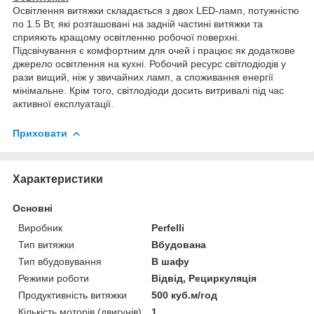
Освітлення витяжки складається з двох LED-ламп, потужністю
по 1.5 Вт, які розташовані на задній частині витяжки та
сприяють кращому освітленню робочої поверхні.
Підсвічування є комфортним для очей і працює як додаткове
джерело освітлення на кухні. Робочий ресурс світлодіодів у
рази вищий, ніж у звичайних ламп, а споживання енергії
мінімальне. Крім того, світлодіоди досить витривалі під час
активної експлуатації.
Приховати
Характеристики
Основні
Виробник
Perfelli
Тип витяжки
Вбудована
Тип вбудовування
В шафу
Режими роботи
Відвід, Рециркуляція
Продуктивність витяжки
500 куб.м/год
Кількість моторів (двигунів)
1