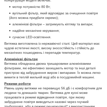
Конфігурація моделі включає:
мотор потужністю 80 Вт;
вугільний фільтр, який відповідає за очищення повітря
(його можна придбати окремо);
алюмінієві фільтри – затримують кіптяву та випари;
надійне механічне керування;
сучасне LED-освітлення.
Витяжка виготовлена ​​із нержавіючої сталі. Цей матеріал має
чудові естетичні якості, високу зносостійкість і стійкість до
механічних пошкоджень і перепадів температур.
Алюмінієві фільтри
Витяжка обладнана двома тришаровими алюмінієвими
фільтрами, які ефективно захищають мотор та інші деталі
пристрою від забруднення жиром і випарами. Їх можна легко
вимити в теплій мильній воді або в посудомийній машині.
Режими роботи
Рівень шуму витяжки не перевищує 56 дБ і є комфортним для
людини та домашніх тварин. Витяжка для кухні може
працювати в режимі відведення повітря, при якому
забруднене повітря виводиться назовні через гнучкий
трубопровід, або в режимі рециркуляції* з використанням