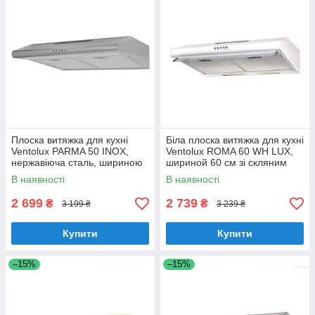
Плоска витяжка для кухні
Біла плоска витяжка для кухні
Ventolux PARMA 50 INOX,
Ventolux ROMA 60 WH LUX,
нержавіюча сталь, шириною
шириной 60 см зі скляним
50 см, під навісну шафу
козирком
В наявності
В наявності
2 699
2 739
₴
₴
3 199 ₴
3 239 ₴
Купити
Купити
–15%
–15%