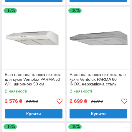
–16%
–16%
Біла настінна плоска витяжка
Настінна плоска витяжка для
для кухні Ventolux PARMA 50
кухні Ventolux PARMA 60
WH, шириною 50 см
INOX, нержавіюча сталь
шириною 60 см
В наявності
В наявності
2 576
2 699
₴
₴
3 076 ₴
3 199 ₴
Купити
Купити
–16%
–15%