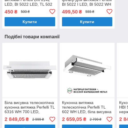
LED, BI 5022 LED, TL 502
BI 5022 I LED, BI 5022 WH
LED, TL 602 LED (Арт.
LED, Арт. 0078
450
499,50
₴
₴
500 ₴
555 ₴
0073)
Купити
Купити
Подібні товари компанії
Біла висувна телескопічна
Кухонна витяжка
Кухо
кухонна витяжка Perfelli TL
телескопічна Perfelli TL
HBI 
6316 WH 700 LED,
602 WH LED, біла висувна
нерж
шириною 60 см
вбудована в шафу,
вбуд
2 849,05
2 659,05
2 8
₴
₴
2 999 ₴
2 799 ₴
шириною 60 см
витя
шир