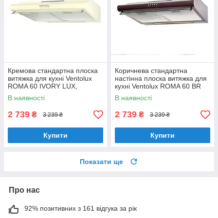
Кремова стандартна плоска
Коричнева стандартна
витяжка для кухні Ventolux
настінна плоска витяжка для
ROMA 60 IVORY LUX,
кухні Ventolux ROMA 60 BR
шириною 60 см, під навісну
LUX, шириною 60 см
В наявності
В наявності
шафу
2 739
2 739
₴
₴
3 239 ₴
3 239 ₴
Купити
Купити
Показати ще
Про нас
92% позитивних з 161 відгука за рік