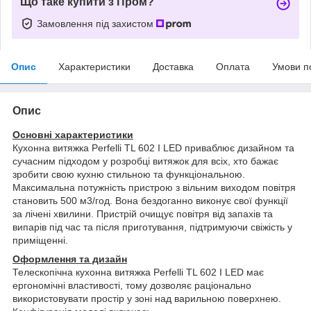
Що таке купити з Пром?
Замовлення під захистом
Опис
Характеристики
Доставка
Оплата
Умови п
Опис
Основні характеристики
Кухонна витяжка Perfelli TL 602 I LED приваблює дизайном та
сучасним підходом у розробці витяжок для всіх, хто бажає
зробити свою кухню стильною та функціональною.
Максимальна потужність пристрою з вільним виходом повітря
становить 500 м3/год. Вона бездоганно виконує свої функції
за лічені хвилини. Пристрій очищує повітря від запахів та
випарів під час та після приготування, підтримуючи свіжість у
приміщенні.
Оформлення та дизайн
Телескопічна кухонна витяжка Perfelli TL 602 I LED має
ергономічні властивості, тому дозволяє раціонально
використовувати простір у зоні над варильною поверхнею.