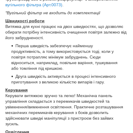
вугільного фільтра (Арт.0073)
.
*Вугільний фільтр не входить до комплектації
Швидкості роботи
Витяжка для кухні працює на двох швидкостях, що дозволяє
обирати потрібну інтенсивність очищення повітря залежно від
його забрудненості.
Перша швидкість забезпечує найменшу
продуктивність, а тому використовується тоді, коли у
повітря потрапляє мінімум забруднень. Сюди
відноситься, наприклад, повільне варіння, тушкування
або томління під кришкою.
Друга швидкість активується в процесі інтенсивного
приготування з великою кількістю випарів і гару.
Керування
Керувати витяжкою зручно та легко! Механічна панель
управління складається з перемикачів швидкостей та
увімкнення/вимкнення освітлення. Практичне розташування
механічних перемикачів керування з боків дозволить
здійснювати швидкі маніпуляції з пристроєм без зайвих
зусиль.
Освітлення