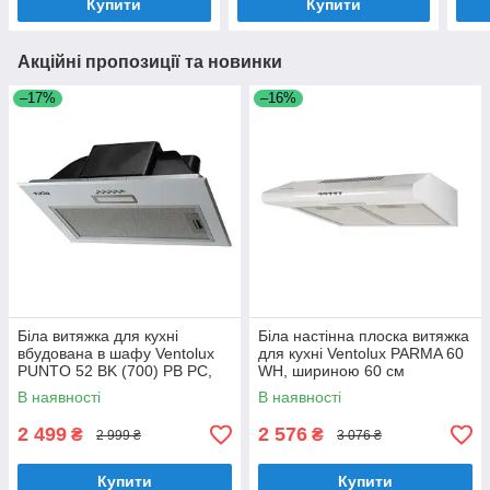
Купити
Купити
Акційні пропозиції та новинки
–17%
–16%
Біла витяжка для кухні
Біла настінна плоска витяжка
вбудована в шафу Ventolux
для кухні Ventolux PARMA 60
PUNTO 52 BK (700) PB PC,
WH, шириною 60 см
шириною 52 см
В наявності
В наявності
2 499
2 576
₴
₴
2 999 ₴
3 076 ₴
Купити
Купити