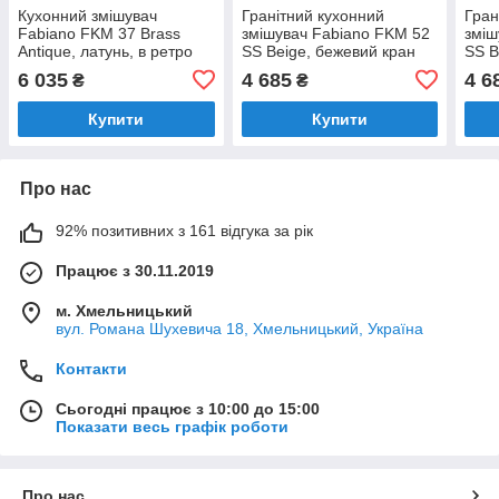
Кухонний змішувач
Гранітний кухонний
Гран
Fabiano FKM 37 Brass
змішувач Fabiano FKM 52
зміш
Antique, латунь, в ретро
SS Beige, бежевий кран
SS B
стилі, кран для мийки на
для мийки на кухню
мийк
6 035
4 685
4 6
₴
₴
кухню 8232.403.0343
(8232.401.0659)
(823
Купити
Купити
Про нас
92% позитивних з 161 відгука за рік
Працює з 30.11.2019
м. Хмельницький
вул. Романа Шухевича 18, Хмельницький, Україна
Контакти
Сьогодні працює з 10:00 до 15:00
Показати весь графік роботи
Про нас