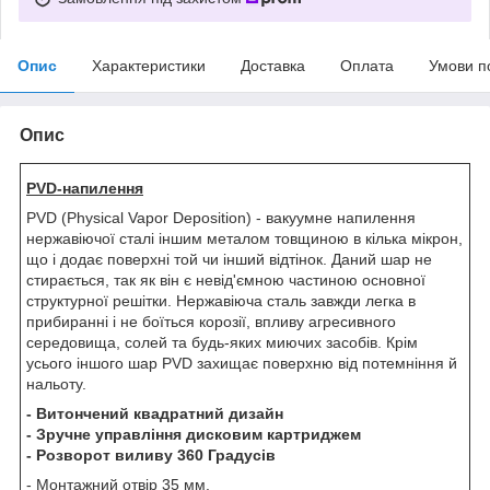
Опис
Характеристики
Доставка
Оплата
Умови п
Опис
PVD-напилення
PVD (Physical Vapor Deposition) - вакуумне напилення
нержавіючої сталі іншим металом товщиною в кілька мікрон,
що і додає поверхні той чи інший відтінок. Даний шар не
стирається, так як він є невід'ємною частиною основної
структурної решітки. Нержавіюча сталь завжди легка в
прибиранні і не боїться корозії, впливу агресивного
середовища, солей та будь-яких миючих засобів. Крім
усього іншого шар PVD захищає поверхню від потемніння й
нальоту.
- Витончений квадратний дизайн
- Зручне управління дисковим картриджем
- Розворот виливу 360 Градусів
- Монтажний отвір 35 мм.