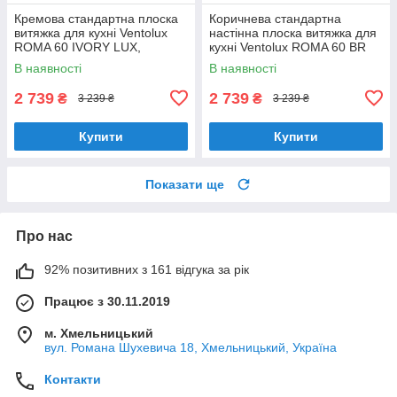
Кремова стандартна плоска
Коричнева стандартна
витяжка для кухні Ventolux
настінна плоска витяжка для
ROMA 60 IVORY LUX,
кухні Ventolux ROMA 60 BR
шириною 60 см, під навісну
LUX, шириною 60 см
В наявності
В наявності
шафу
2 739
2 739
₴
₴
3 239 ₴
3 239 ₴
Купити
Купити
Показати ще
Про нас
92% позитивних з 161 відгука за рік
Працює з 30.11.2019
м. Хмельницький
вул. Романа Шухевича 18, Хмельницький, Україна
Контакти