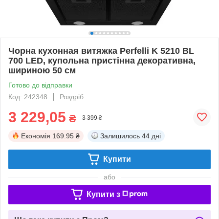
Чорна кухонная витяжка Perfelli K 5210 BL
700 LED, купольна пристінна декоративна,
шириною 50 см
Готово до відправки
Код: 242348
Роздріб
3 229,05
₴
3 399 ₴
Економія
169.95 ₴
Залишилось
44 дні
Купити
або
Купити з