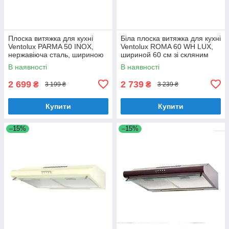
Плоска витяжка для кухні
Біла плоска витяжка для кухні
Ventolux PARMA 50 INOX,
Ventolux ROMA 60 WH LUX,
нержавіюча сталь, шириною
шириной 60 см зі скляним
50 см, під навісну шафу
козирком
В наявності
В наявності
2 699
2 739
₴
₴
3 199 ₴
3 239 ₴
Купити
Купити
–15%
–15%