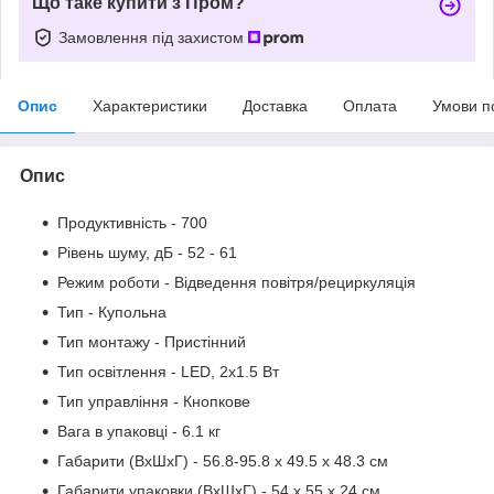
Що таке купити з Пром?
Замовлення під захистом
Опис
Характеристики
Доставка
Оплата
Умови п
Опис
Продуктивність - 700
Рівень шуму, дБ - 52 - 61
Режим роботи - Відведення повітря/рециркуляція
Тип - Купольна
Тип монтажу - Пристінний
Тип освітлення - LED, 2х1.5 Вт
Тип управління - Кнопкове
Вага в упаковці - 6.1 кг
Габарити (ВхШхГ) - 56.8-95.8 х 49.5 х 48.3 см
Габарити упаковки (ВхШхГ) - 54 х 55 х 24 см