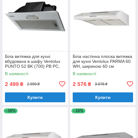
Біла витяжка для кухні
Біла настінна плоска витяжка
вбудована в шафу Ventolux
для кухні Ventolux PARMA 60
PUNTO 52 BK (700) PB PC,
WH, шириною 60 см
шириною 52 см
В наявності
В наявності
2 499
2 576
₴
₴
2 999 ₴
3 076 ₴
Купити
Купити
–16%
–16%