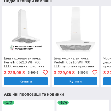
Подібні товари компанії
Біла кухонная витяжка
Біла кухонна витяжка
Чорн
Perfelli K 5210 WH 700
Perfelli K 6210 WH 700
деко
LED, купольна пристінна
LED, купольна пристінна
кухо
декоративна, шириною 50
декоративна, шириною 60
6202
3 229,05
3 229,05
3 2
₴
₴
3 399 ₴
3 399 ₴
см
см
шир
Купити
Купити
Акційні пропозиції та новинки
–17%
–16%