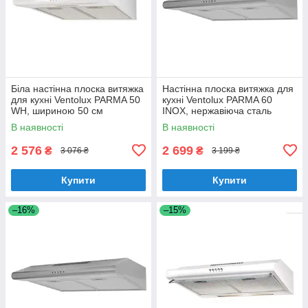
Біла настінна плоска витяжка
Настінна плоска витяжка для
для кухні Ventolux PARMA 50
кухні Ventolux PARMA 60
WH, шириною 50 см
INOX, нержавіюча сталь
шириною 60 см
В наявності
В наявності
2 576
2 699
₴
₴
3 076 ₴
3 199 ₴
Купити
Купити
–16%
–15%