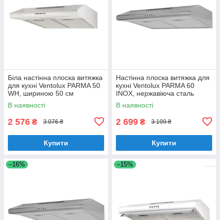
Біла настінна плоска витяжка
Настінна плоска витяжка для
для кухні Ventolux PARMA 50
кухні Ventolux PARMA 60
WH, шириною 50 см
INOX, нержавіюча сталь
шириною 60 см
В наявності
В наявності
2 576
2 699
₴
₴
3 076 ₴
3 199 ₴
Купити
Купити
–16%
–15%