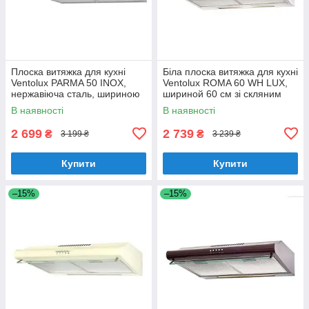
Плоска витяжка для кухні
Біла плоска витяжка для кухні
Ventolux PARMA 50 INOX,
Ventolux ROMA 60 WH LUX,
нержавіюча сталь, шириною
шириной 60 см зі скляним
50 см, під навісну шафу
козирком
В наявності
В наявності
2 699
2 739
₴
₴
3 199 ₴
3 239 ₴
Купити
Купити
–15%
–15%