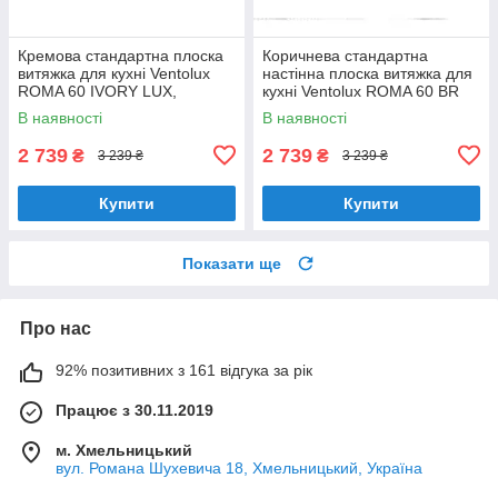
Кремова стандартна плоска
Коричнева стандартна
витяжка для кухні Ventolux
настінна плоска витяжка для
ROMA 60 IVORY LUX,
кухні Ventolux ROMA 60 BR
шириною 60 см, під навісну
LUX, шириною 60 см
В наявності
В наявності
шафу
2 739
2 739
₴
₴
3 239 ₴
3 239 ₴
Купити
Купити
Показати ще
Про нас
92% позитивних з 161 відгука за рік
Працює з 30.11.2019
м. Хмельницький
вул. Романа Шухевича 18, Хмельницький, Україна