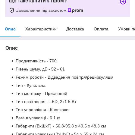
Що таке купити з Пром?
Замовлення під захистом
Опис
Характеристики
Доставка
Оплата
Умови п
Опис
Продуктивність - 700
Рівень шуму, дБ - 52 - 61
Режим роботи - Відведення повітря/рециркуляція
Тип - Купольна
Тип монтажу - Пристінний
Тип освітлення - LED, 2х1.5 Вт
Тип управління - Кнопкове
Вага в упаковці - 6.1 кг
Габарити (ВхШхГ) - 56.8-95.8 х 49.5 х 48.3 см
Габарити упаковки (ВхШхГ) - 54 х 55 х 24 см