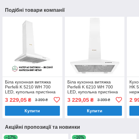
Подібні товари компанії
Біла кухонная витяжка
Біла кухонна витяжка
Кухо
Perfelli K 5210 WH 700
Perfelli K 6210 WH 700
HK 5
LED, купольна пристінна
LED, купольна пристінна
нерж
декоративна, шириною 50
декоративна, шириною 60
купо
3 229,05
3 229,05
2 9
₴
₴
3 399 ₴
3 399 ₴
см
см
деко
см
Купити
Купити
Акційні пропозиції та новинки
–17%
–16%