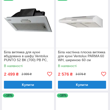
Біла витяжка для кухні
Біла настінна плоска витяжка
вбудована в шафу Ventolux
для кухні Ventolux PARMA 60
PUNTO 52 BK (700) PB PC,
WH, шириною 60 см
шириною 52 см
В наявності
В наявності
2 499
2 576
₴
₴
2 999 ₴
3 076 ₴
Купити
Купити
–16%
–16%