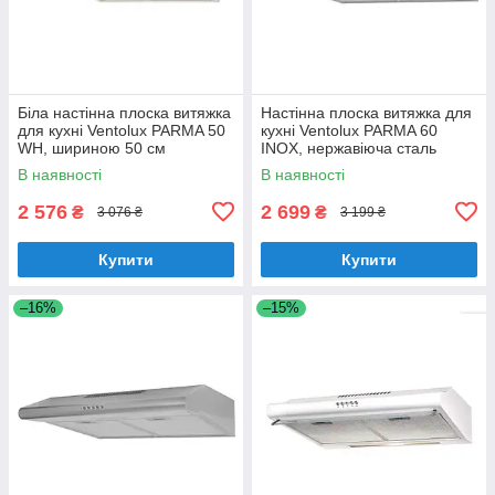
Біла настінна плоска витяжка
Настінна плоска витяжка для
для кухні Ventolux PARMA 50
кухні Ventolux PARMA 60
WH, шириною 50 см
INOX, нержавіюча сталь
шириною 60 см
В наявності
В наявності
2 576
2 699
₴
₴
3 076 ₴
3 199 ₴
Купити
Купити
–16%
–15%