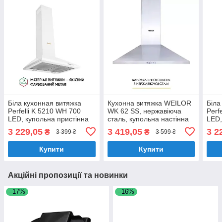
Біла кухонная витяжка
Кухонна витяжка WEILOR
Біла
Perfelli K 5210 WH 700
WK 62 SS, нержавіюча
Perf
LED, купольна пристінна
сталь, купольна настінна
LED,
декоративна, шириною 50
декоративна витяжка для
деко
3 229,05
3 419,05
3 2
₴
₴
3 399 ₴
3 599 ₴
см
кухні, 59,5 см, 700 куб.м.
см
Купити
Купити
Акційні пропозиції та новинки
–17%
–16%