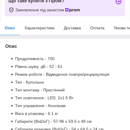
Що таке купити з Пром?
Замовлення під захистом
Опис
Характеристики
Доставка
Оплата
Умови п
Опис
Продуктивність - 700
Рівень шуму, дБ - 52 - 61
Режим роботи - Відведення повітря/рециркуляція
Тип - Купольна
Тип монтажу - Пристінний
Тип освітлення - LED, 2х1.5 Вт
Тип управління - Кнопкове
Вага в упаковці - 6.1 кг
Габарити (ВхШхГ) - 57-96 х 59.5 х 48 см
Габарити упаковки (ВхШхГ) - 54 х 64.5 х 24 см