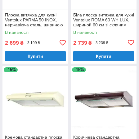
Плоска витяжка для кухні
Біла плоска витяжка для кухні
Ventolux PARMA 50 INOX,
Ventolux ROMA 60 WH LUX,
нержавіюча сталь, шириною
шириной 60 см зі скляним
50 см, під навісну шафу
козирком
В наявності
В наявності
2 699
2 739
₴
₴
3 199 ₴
3 239 ₴
Купити
Купити
–15%
–15%
Кремова стандартна плоска
Коричнева стандартна