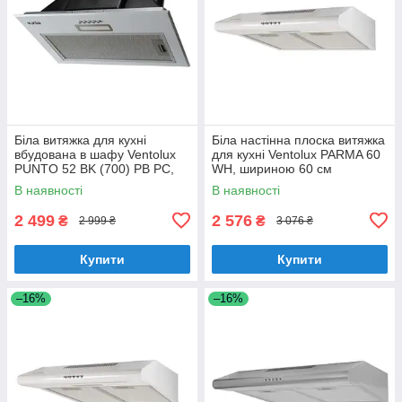
Біла витяжка для кухні
Біла настінна плоска витяжка
вбудована в шафу Ventolux
для кухні Ventolux PARMA 60
PUNTO 52 BK (700) PB PC,
WH, шириною 60 см
шириною 52 см
В наявності
В наявності
2 499
2 576
₴
₴
2 999 ₴
3 076 ₴
Купити
Купити
–16%
–16%