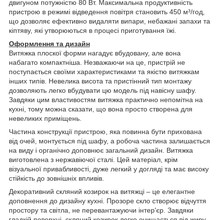
двигуном потужністю 80 Вт. Максимальна продуктивність
пристрою в режимі відведення повітря становить 450 м³/год,
що дозволяє ефективно видаляти випари, небажані запахи та
кіптяву, які утворюються в процесі приготування їжі.
Оформлення та дизайн
Витяжка плоскої форми нагадує вбудовану, але вона
набагато компактніша. Незважаючи на це, пристрій не
поступається своїми характеристиками та якістю витяжкам
інших типів. Невелика висота та пристінний тип монтажу
дозволяють легко вбудувати цю модель під навісну шафу.
Завдяки цим властивостям витяжка практично непомітна на
кухні, тому можна сказати, що вона просто створена для
невеликих приміщень.
Частина конструкції пристрою, яка повинна бути прихована
від очей, монтується під шафу, а робоча частина залишається
на виду і органічно доповнює загальний дизайн. Витяжка
виготовлена з нержавіючої сталі. Цей матеріал, крім
візуальної привабливості, дуже легкий у догляді та має високу
стійкість до зовнішніх впливів.
Декоративний скляний козирок на витяжці – це елегантне
доповнення до дизайну кухні. Прозоре скло створює відчуття
простору та світла, не перевантажуючи інтер'єр. Завдяки
гладкій поверхні, скляний козирок легко очищається від жиру