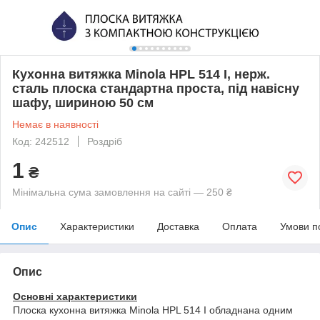
Кухонна витяжка Minola HPL 514 I, нерж.
сталь плоска стандартна проста, під навісну
шафу, шириною 50 см
Немає в наявності
Код: 242512
Роздріб
1
₴
Мінімальна сума замовлення на сайті — 250 ₴
Опис
Характеристики
Доставка
Оплата
Умови п
Опис
Основні характеристики
Плоска кухонна витяжка Minola HPL 514 I обладнана одним