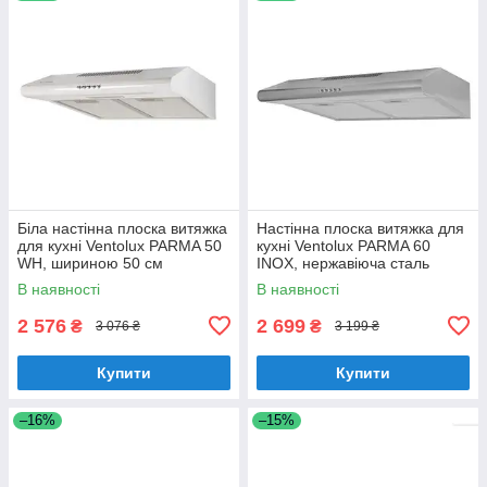
Біла настінна плоска витяжка
Настінна плоска витяжка для
для кухні Ventolux PARMA 50
кухні Ventolux PARMA 60
WH, шириною 50 см
INOX, нержавіюча сталь
шириною 60 см
В наявності
В наявності
2 576
2 699
₴
₴
3 076 ₴
3 199 ₴
Купити
Купити
–16%
–15%