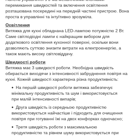
перемикання швидкостей та включення освітлення
розташована посередині на передній частині пристрою. Вона
проста в управлінні та інтуїтивно зрозуміла.
Освітлення
Витяжка для кухні обладнана LED-лампою потужністю 2 Вт.
Саме світлодіодні лампи є найкращим вибором для
додаткового освітлення кухонної поверхні, оскільки вони
дозволяють суттєво знизити витрати на електроенергію, а
також мають високу світловіддачу.
Швидкості роботи
Витяжка має 3 швидкості роботи. Необхідна швидкість
обирається виходячи з інтенсивності забруднення повітря на
кухні. Кожній швидкості характерна різна продуктивність:
На першій швидкості роботи витяжка забезпечує
мінімальну продуктивність та шум і використовується
при малій інтенсивності випарів;
Друга швидкість із середньою продуктивністю
використовується найчастіше і підходить для очищення
повітря при готуванні їжі на двох конфорках одночасно;
Третя швидкість роботи з максимальною
продуктивністю та рівнем шуму використовується при