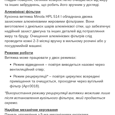
та інших забруднень, що робить його зручним у догляді.
Алюмінієві фільтри
Кухонна витяжка Minola HPL 514 I обладнана двома
захисними алюмінієвими жировими фільтрами. Вони
виготовлені з декількох шарів алюмінієвої сітки, що забезпечує
надійний захист двигуна та інших деталей від потрапляння
жиру та бруду. Очищення алюмінієвих фільтрів слід
проводити кожні 2-3 місяці вручну в мильному розчині або у
посудомийній машині.
Режими роботи
Витяжка може працювати у двох режимах:
Режим відведення – повітря виводиться назовні через
вентиляційний отвір;
Режим рециркуляції* – повітря циркулює всередині
приміщення та очищується, проходячи через вугільний
фільтр (Арт.0018).
*Використання режиму рециркуляції витяжки можливе лише
після встановлення вугільного фільтра, який продається
окремо.
Надійне механічне керування
Панель управління з 5-ма механічними кнопками