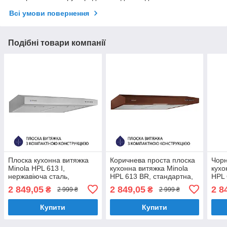
Всі умови повернення
Подібні товари компанії
Плоска кухонна витяжка
Коричнева проста плоска
Чорн
Minola HPL 613 I,
кухонна витяжка Minola
кухо
нержавіюча сталь,
HPL 613 BR, стандартна,
HPL 
стандартна. під навісну
під навісну шафу,
під 
2 849,05
2 849,05
2 8
₴
₴
2 999 ₴
2 999 ₴
шафу, шириною 60 см
шириною 60 см
шир
Купити
Купити