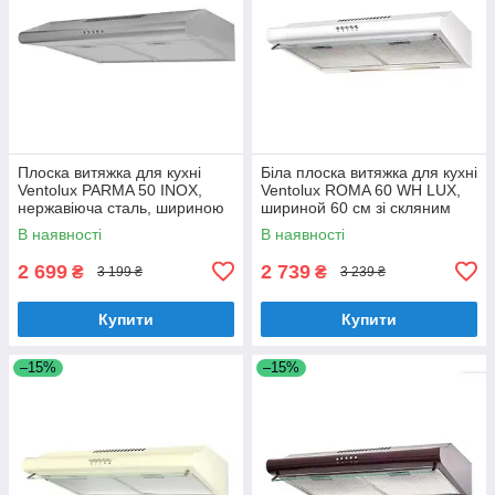
Плоска витяжка для кухні
Біла плоска витяжка для кухні
Ventolux PARMA 50 INOX,
Ventolux ROMA 60 WH LUX,
нержавіюча сталь, шириною
шириной 60 см зі скляним
50 см, під навісну шафу
козирком
В наявності
В наявності
2 699
2 739
₴
₴
3 199 ₴
3 239 ₴
Купити
Купити
–15%
–15%