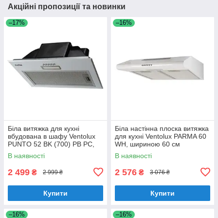
Акційні пропозиції та новинки
–17%
–16%
Біла витяжка для кухні
Біла настінна плоска витяжка
вбудована в шафу Ventolux
для кухні Ventolux PARMA 60
PUNTO 52 BK (700) PB PC,
WH, шириною 60 см
шириною 52 см
В наявності
В наявності
2 499
2 576
₴
₴
2 999 ₴
3 076 ₴
Купити
Купити
–16%
–16%