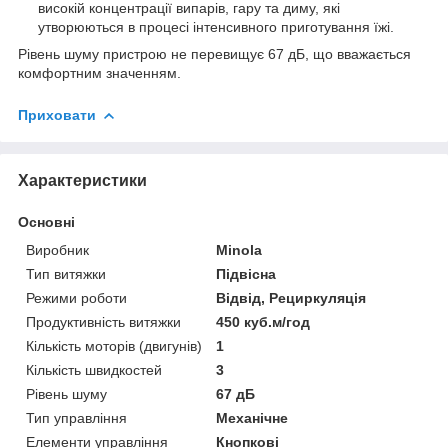
високій концентрації випарів, гару та диму, які
утворюються в процесі інтенсивного приготування їжі.
Рівень шуму пристрою не перевищує 67 дБ, що вважається
комфортним значенням.
Приховати
Характеристики
Основні
Виробник
Minola
Тип витяжки
Підвісна
Режими роботи
Відвід, Рециркуляція
Продуктивність витяжки
450 куб.м/год
Кількість моторів (двигунів)
1
Кількість швидкостей
3
Рівень шуму
67 дБ
Тип управління
Механічне
Елементи управління
Кнопкові