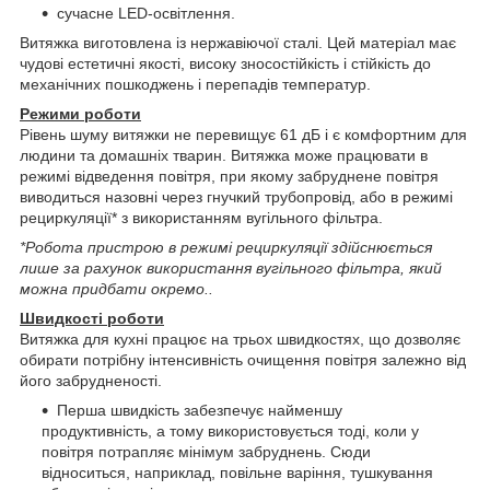
сучасне LED-освітлення.
Витяжка виготовлена ​​із нержавіючої сталі. Цей матеріал має
чудові естетичні якості, високу зносостійкість і стійкість до
механічних пошкоджень і перепадів температур.
Режими роботи
Рівень шуму витяжки не перевищує 61 дБ і є комфортним для
людини та домашніх тварин. Витяжка може працювати в
режимі відведення повітря, при якому забруднене повітря
виводиться назовні через гнучкий трубопровід, або в режимі
рециркуляції* з використанням вугільного фільтра.
*Робота пристрою в режимі рециркуляції здійснюється
лише за рахунок використання вугільного фільтра, який
можна придбати окремо..
Швидкості роботи
Витяжка для кухні працює на трьох швидкостях, що дозволяє
обирати потрібну інтенсивність очищення повітря залежно від
його забрудненості.
Перша швидкість забезпечує найменшу
продуктивність, а тому використовується тоді, коли у
повітря потрапляє мінімум забруднень. Сюди
відноситься, наприклад, повільне варіння, тушкування