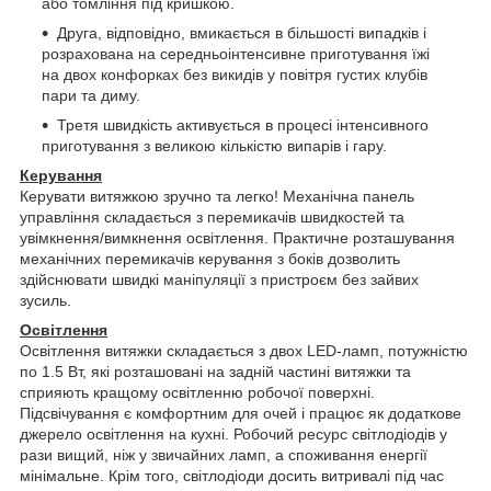
або томління під кришкою.
Друга, відповідно, вмикається в більшості випадків і
розрахована на середньоінтенсивне приготування їжі
на двох конфорках без викидів у повітря густих клубів
пари та диму.
Третя швидкість активується в процесі інтенсивного
приготування з великою кількістю випарів і гару.
Керування
Керувати витяжкою зручно та легко! Механічна панель
управління складається з перемикачів швидкостей та
увімкнення/вимкнення освітлення. Практичне розташування
механічних перемикачів керування з боків дозволить
здійснювати швидкі маніпуляції з пристроєм без зайвих
зусиль.
Освітлення
Освітлення витяжки складається з двох LED-ламп, потужністю
по 1.5 Вт, які розташовані на задній частині витяжки та
сприяють кращому освітленню робочої поверхні.
Підсвічування є комфортним для очей і працює як додаткове
джерело освітлення на кухні. Робочий ресурс світлодіодів у
рази вищий, ніж у звичайних ламп, а споживання енергії
мінімальне. Крім того, світлодіоди досить витривалі під час