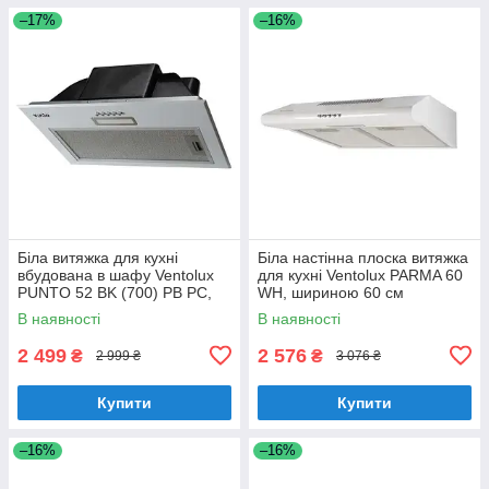
–17%
–16%
Біла витяжка для кухні
Біла настінна плоска витяжка
вбудована в шафу Ventolux
для кухні Ventolux PARMA 60
PUNTO 52 BK (700) PB PC,
WH, шириною 60 см
шириною 52 см
В наявності
В наявності
2 499
2 576
₴
₴
2 999 ₴
3 076 ₴
Купити
Купити
–16%
–16%