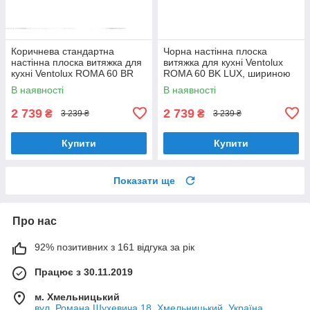
Коричнева стандартна
Чорна настінна плоска
настінна плоска витяжка для
витяжка для кухні Ventolux
кухні Ventolux ROMA 60 BR
ROMA 60 BK LUX, шириною
LUX, шириною 60 см
60 см зі скляним козирком
В наявності
В наявності
2 739
2 739
₴
₴
3 239 ₴
3 239 ₴
Купити
Купити
Показати ще
Про нас
92% позитивних з 161 відгука за рік
Працює з 30.11.2019
м. Хмельницький
вул. Романа Шухевича 18, Хмельницький, Україна