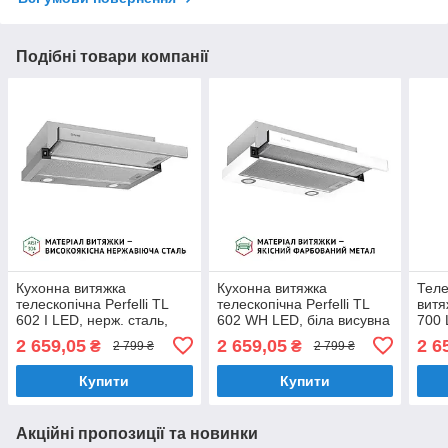
Подібні товари компанії
Кухонна витяжка
Кухонна витяжка
Теле
телескопічна Perfelli TL
телескопічна Perfelli TL
витя
602 I LED, нерж. сталь,
602 WH LED, біла висувна
700 
вбудована в шафу,
вбудована в шафу,
в ша
2 659,05
2 659,05
2 6
₴
₴
2 799 ₴
2 799 ₴
шириною 60 см
шириною 60 см
Купити
Купити
Акційні пропозиції та новинки