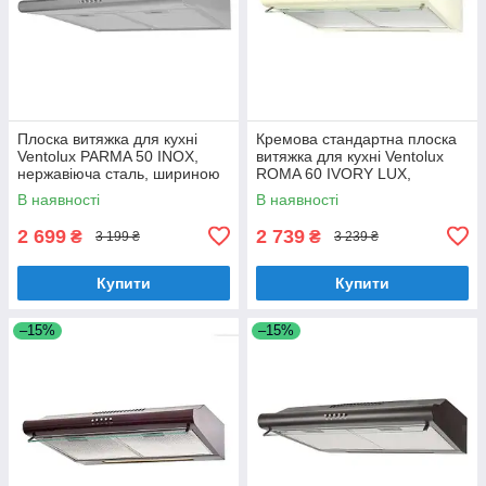
Плоска витяжка для кухні
Кремова стандартна плоска
Ventolux PARMA 50 INOX,
витяжка для кухні Ventolux
нержавіюча сталь, шириною
ROMA 60 IVORY LUX,
50 см, під навісну шафу
шириною 60 см, під навісну
В наявності
В наявності
шафу
2 699
2 739
₴
₴
3 199 ₴
3 239 ₴
Купити
Купити
–15%
–15%