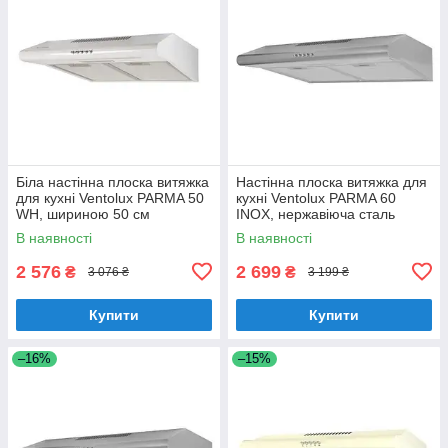
Біла настінна плоска витяжка
Настінна плоска витяжка для
для кухні Ventolux PARMA 50
кухні Ventolux PARMA 60
WH, шириною 50 см
INOX, нержавіюча сталь
шириною 60 см
В наявності
В наявності
2 576
2 699
₴
₴
3 076 ₴
3 199 ₴
Купити
Купити
–16%
–15%