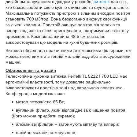
дизайном та сучасним підходом у розробці
витяжок
для всіх,
хто бажає зробити свою кухню стильною та функціональною.
Максимальна потужність пристрою з вільним виходом повітря
становить 700 м3/год. Вона бездоганно виконує свої функції
за лічені хвилини. Пристрій очищує повітря від запахів та
випарів під час та після приготування, підтримуючи свіжість у
приміщенні. Компактна ширина 49.5 см дозволяє
використовувати цю модель на кухні будь-яких розмірів.
Витяжка обладнана практичними алюмінієвими фільтрами, які
можна легко вимити в теплій мильній воді або в посудомийній
машині.
Оформлення та дизайн
Телескопічна кухонна витяжка Perfelli TL 5212 I 700 LED має
ергономічні властивості, тому дозволяє раціонально
використовувати простір у зоні над варильною поверхнею.
Конфігурація моделі включає:
мотор потужністю 65 Вт;
вугільний фільтр, який відповідає за очищення повітря
(його можна придбати окремо);
алюмінієві фільтри – затримують кіптяву та випари;
надійне механічне керування;