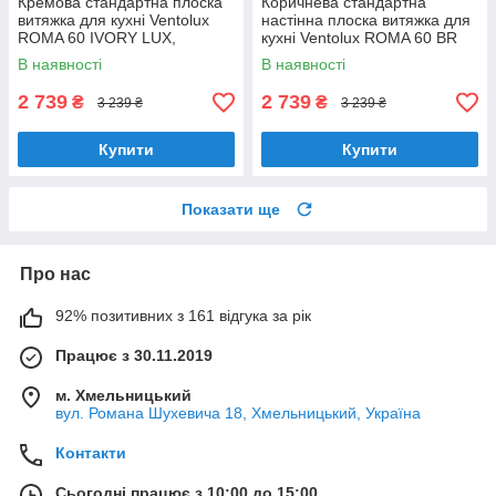
Кремова стандартна плоска
Коричнева стандартна
витяжка для кухні Ventolux
настінна плоска витяжка для
ROMA 60 IVORY LUX,
кухні Ventolux ROMA 60 BR
шириною 60 см, під навісну
LUX, шириною 60 см
В наявності
В наявності
шафу
2 739
2 739
₴
₴
3 239 ₴
3 239 ₴
Купити
Купити
Показати ще
Про нас
92% позитивних з 161 відгука за рік
Працює з 30.11.2019
м. Хмельницький
вул. Романа Шухевича 18, Хмельницький, Україна
Контакти
Сьогодні працює з 10:00 до 15:00