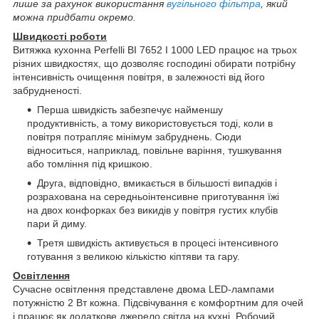
лише за рахунок використання
вугільного фільтра
, який
можна придбати окремо.
Швидкості роботи
Витяжка кухонна Perfelli BI 7652 I 1000 LED працює на трьох
різних швидкостях, що дозволяє господині обирати потрібну
інтенсивність очищення повітря, в залежності від його
забрудненості.
Перша швидкість забезпечує найменшу
продуктивність, а тому використовується тоді, коли в
повітря потрапляє мінімум забруднень. Сюди
відноситься, наприклад, повільне варіння, тушкування
або томління під кришкою.
Друга, відповідно, вмикається в більшості випадків і
розрахована на середньоінтенсивне приготування їжі
на двох конфорках без викидів у повітря густих клубів
пари й диму.
Третя швидкість активується в процесі інтенсивного
готування з великою кількістю кіптяви та гару.
Освітлення
Сучасне освітлення представлене двома LED-лампами
потужністю 2 Вт кожна. Підсвічування є комфортним для очей
і працює як додаткове джерело світла на кухні. Робочий