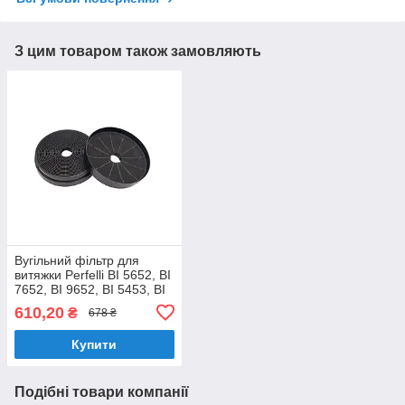
З цим товаром також замовляють
Вугільний фільтр для
витяжки Perfelli BI 5652, BI
7652, BI 9652, BI 5453, BI
5653, (Арт. 0051)
610,20
₴
678 ₴
Купити
Подібні товари компанії