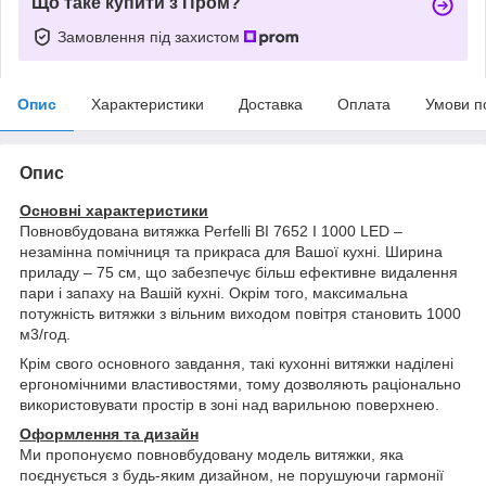
Що таке купити з Пром?
Замовлення під захистом
Опис
Характеристики
Доставка
Оплата
Умови п
Опис
Основні характеристики
Повновбудована витяжка Perfelli BI 7652 I 1000 LED –
незамінна помічниця та прикраса для Вашої кухні. Ширина
приладу – 75 см, що забезпечує більш ефективне видалення
пари і запаху на Вашій кухні. Окрім того, максимальна
потужність витяжки з вільним виходом повітря становить 1000
м3/год.
Крім свого основного завдання, такі кухонні витяжки наділені
ергономічними властивостями, тому дозволяють раціонально
використовувати простір в зоні над варильною поверхнею.
Оформлення та дизайн
Ми пропонуємо повновбудовану модель витяжки, яка
поєднується з будь-яким дизайном, не порушуючи гармонії