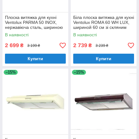
Плоска витяжка для кухні
Біла плоска витяжка для кухні
Ventolux PARMA 50 INOX,
Ventolux ROMA 60 WH LUX,
нержавіюча сталь, шириною
шириной 60 см зі скляним
50 см, під навісну шафу
козирком
В наявності
В наявності
2 699
2 739
₴
₴
3 199 ₴
3 239 ₴
Купити
Купити
–15%
–15%