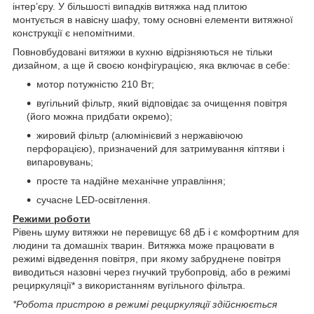
інтер’єру. У більшості випадків витяжка над плитою
монтується в навісну шафу, тому основні елементи витяжної
конструкції є непомітними.
Повновбудовані витяжки в кухню відрізняються не тільки
дизайном, а ще й своєю конфігурацією, яка включає в себе:
мотор потужністю 210 Вт;
вугільний фільтр, який відповідає за очищення повітря
(його можна придбати окремо);
жировий фільтр (алюмінієвий з нержавіючою
перфорацією), призначений для затримування кіптяви і
випаровувань;
просте та надійне механічне управління;
сучасне LED-освітлення.
Режими роботи
Рівень шуму витяжки не перевищує 68 дБ і є комфортним для
людини та домашніх тварин. Витяжка може працювати в
режимі відведення повітря, при якому забруднене повітря
виводиться назовні через гнучкий трубопровід, або в режимі
рециркуляції* з використанням вугільного фільтра.
*Робота пристрою в режимі рециркуляції здійснюється