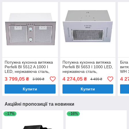
Потужна кухонна витяжка
Потужна кухонна витяжка
Біла
Perfelli BI 5512 A 1000 I
Perfelli BI 5653 I 1000 LED,
витя
LED, нержавіюча сталь,
нержавіюча сталь,
WH 1
вбудована в шафу,
вбудована в шафу,
в ша
3 799,05
4 274,05
4 2
₴
₴
3 999 ₴
4 499 ₴
шириною 55 см
шириною 52 см
шир
Купити
Купити
Акційні пропозиції та новинки
–17%
–16%