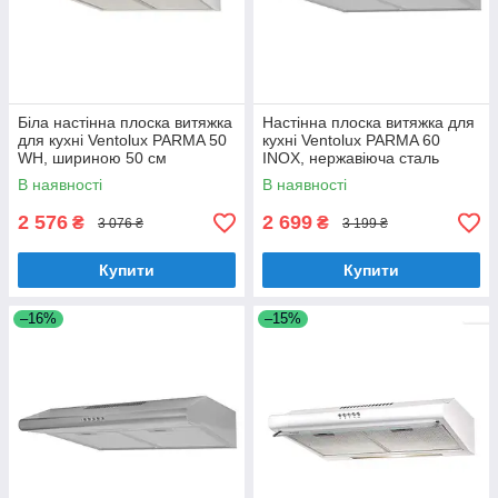
Біла настінна плоска витяжка
Настінна плоска витяжка для
для кухні Ventolux PARMA 50
кухні Ventolux PARMA 60
WH, шириною 50 см
INOX, нержавіюча сталь
шириною 60 см
В наявності
В наявності
2 576
2 699
₴
₴
3 076 ₴
3 199 ₴
Купити
Купити
–16%
–15%