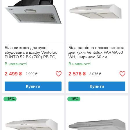
Біла витяжка для кухні
Біла настінна плоска витяжка
вбудована в шафу Ventolux
для кухні Ventolux PARMA 60
PUNTO 52 BK (700) PB PC,
WH, шириною 60 см
шириною 52 см
В наявності
В наявності
2 499
2 576
₴
₴
2 999 ₴
3 076 ₴
Купити
Купити
–16%
–16%