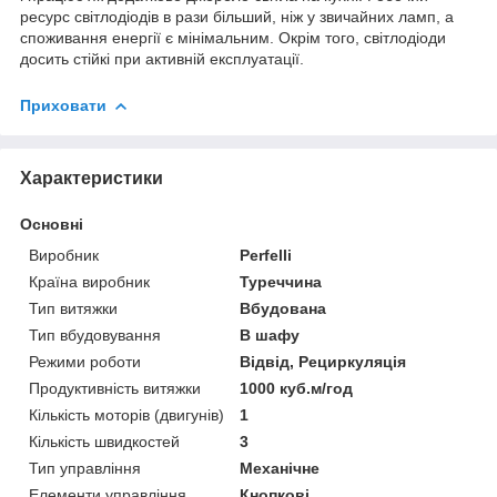
ресурс світлодіодів в рази більший, ніж у звичайних ламп, а
споживання енергії є мінімальним. Окрім того, світлодіоди
досить стійкі при активній експлуатації.
Приховати
Характеристики
Основні
Виробник
Perfelli
Країна виробник
Туреччина
Тип витяжки
Вбудована
Тип вбудовування
В шафу
Режими роботи
Відвід, Рециркуляція
Продуктивність витяжки
1000 куб.м/год
Кількість моторів (двигунів)
1
Кількість швидкостей
3
Тип управління
Механічне
Елементи управління
Кнопкові