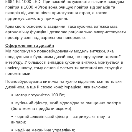
5684 BL 1000 LED. При високій потужності з вільним виходом
повітря в 1000 м3/год вона очищує повітря від запахів та
випарів під час та після приготування страв, а також
підтримує свіжість у приміщенні.
Крім свого основного завдання, така кухонна витяжка має
ергономічну функцію і дозволяє раціонально використовувати
простір у зоні над варильною поверхнею.
Оформлення та дизайн
Ми пропонуємо повновбудовувану модель витяжки, яка
поєднується з будь-яким дизайном, не порушуючи гармонії
інтер'єру. У більшості випадків кухонна витяжка монтується в
навісну шафу, тому основні елементи витяжної конструкції є
непомітними.
Повновбудовувана витяжка на кухню відрізняється не тільки
дизайном, а ще й своєю конфігурацією, яка включає:
мотор потужністю 100 Вт;
вугільний фільтр, який відповідає за очищення повітря
(його можна придбати окремо);
чорний алюмінієвий фільтр – затримує кіптяву та
випари;
надійне механічне управління;