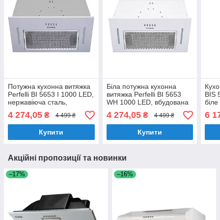
Потужна кухонна витяжка
Біла потужна кухонна
Кухо
Perfelli BI 5653 I 1000 LED,
витяжка Perfelli BI 5653
BIS 
нержавіюча сталь,
WH 1000 LED, вбудована
біле
вбудована в шафу,
в шафу, 1000 куб.м.,
вбуд
4 274,05
4 274,05
6 1
₴
₴
4 499 ₴
4 499 ₴
шириною 52 см
шириною 52 см
пуль
Купити
Купити
Акційні пропозиції та новинки
–17%
–16%