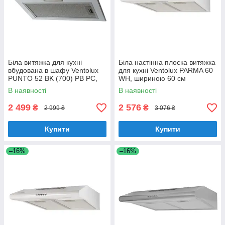
Біла витяжка для кухні
Біла настінна плоска витяжка
вбудована в шафу Ventolux
для кухні Ventolux PARMA 60
PUNTO 52 BK (700) PB PC,
WH, шириною 60 см
шириною 52 см
В наявності
В наявності
2 499
2 576
₴
₴
2 999 ₴
3 076 ₴
Купити
Купити
–16%
–16%