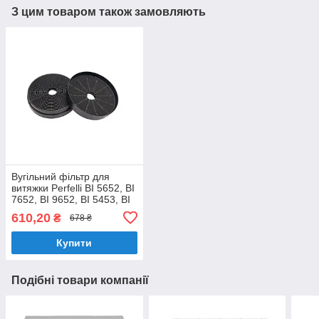
З цим товаром також замовляють
Вугільний фільтр для
витяжки Perfelli BI 5652, BI
7652, BI 9652, BI 5453, BI
5653, (Арт. 0051)
610,20
₴
678 ₴
Купити
Подібні товари компанії