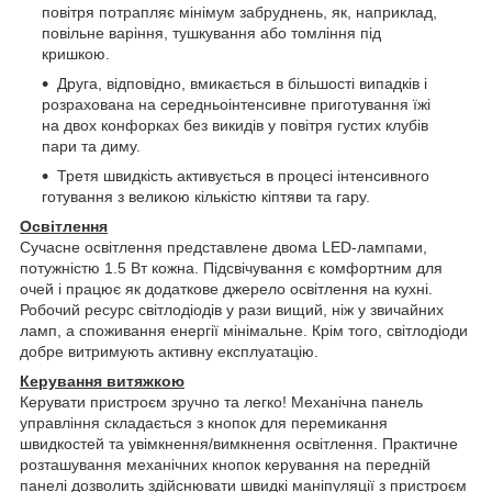
повітря потрапляє мінімум забруднень, як, наприклад,
повільне варіння, тушкування або томління під
кришкою.
Друга, відповідно, вмикається в більшості випадків і
розрахована на середньоінтенсивне приготування їжі
на двох конфорках без викидів у повітря густих клубів
пари та диму.
Третя швидкість активується в процесі інтенсивного
готування з великою кількістю кіптяви та гару.
Освітлення
Сучасне освітлення представлене двома LED-лампами,
потужністю 1.5 Вт кожна. Підсвічування є комфортним для
очей і працює як додаткове джерело освітлення на кухні.
Робочий ресурс світлодіодів у рази вищий, ніж у звичайних
ламп, а споживання енергії мінімальне. Крім того, світлодіоди
добре витримують активну експлуатацію.
Керування витяжкою
Керувати пристроєм зручно та легко! Механічна панель
управління складається з кнопок для перемикання
швидкостей та увімкнення/вимкнення освітлення. Практичне
розташування механічних кнопок керування на передній
панелі дозволить здійснювати швидкі маніпуляції з пристроєм