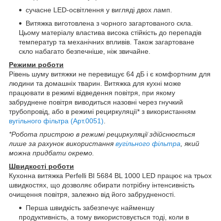
сучасне LED-освітлення у вигляді двох ламп.
Витяжка виготовлена з чорного загартованого скла.
Цьому матеріалу властива висока стійкість до перепадів
температур та механічних впливів. Також загартоване
скло набагато безпечніше, ніж звичайне.
Режими роботи
Рівень шуму витяжки не перевищує 64 дБ і є комфортним для
людини та домашніх тварин. Витяжка для кухні може
працювати в режимі відведення повітря, при якому
забруднене повітря виводиться назовні через гнучкий
трубопровід, або в режимі рециркуляції* з використанням
вугільного фільтра (Арт.0051)
.
*Робота пристрою в режимі рециркуляції здійснюється
лише за рахунок використання
вугільного фільтра
, який
можна придбати окремо.
Швидкості роботи
Кухонна витяжка Perfelli BI 5684 BL 1000 LED працює на трьох
швидкостях, що дозволяє обирати потрібну інтенсивність
очищення повітря, залежно від його забрудненості.
Перша швидкість забезпечує найменшу
продуктивність, а тому використовується тоді, коли в