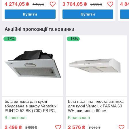
в шафу, 1000 куб.м.,
витяжка на кухню, 1000
в ша
4 274,05
3 704,05
4 8
₴
₴
4 499 ₴
3 899 ₴
шириною 52 см
куб.м.
Купити
Купити
Акційні пропозиції та новинки
–17%
–16%
Біла витяжка для кухні
Біла настінна плоска витяжка
вбудована в шафу Ventolux
для кухні Ventolux PARMA 60
PUNTO 52 BK (700) PB PC,
WH, шириною 60 см
шириною 52 см
В наявності
В наявності
2 499
2 576
₴
₴
2 999 ₴
3 076 ₴