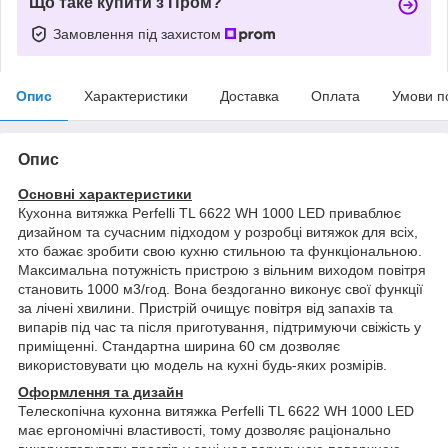
Що таке купити з Пром?
Замовлення під захистом
Опис
Характеристики
Доставка
Оплата
Умови п
Опис
Основні характеристики
Кухонна витяжка Perfelli TL 6622 WH 1000 LED приваблює
дизайном та сучасним підходом у розробці витяжок для всіх,
хто бажає зробити свою кухню стильною та функціональною.
Максимальна потужність пристрою з вільним виходом повітря
становить 1000 м3/год. Вона бездоганно виконує свої функції
за лічені хвилини. Пристрій очищує повітря від запахів та
випарів під час та після приготування, підтримуючи свіжість у
приміщенні. Стандартна ширина 60 см дозволяє
використовувати цю модель на кухні будь-яких розмірів.
Оформлення та дизайн
Телескопічна кухонна витяжка Perfelli TL 6622 WH 1000 LED
має ергономічні властивості, тому дозволяє раціонально