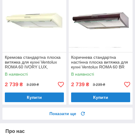
Кремова стандартна плоска
Коричнева стандартна
витяжка для кухні Ventolux
настінна плоска витяжка для
ROMA 60 IVORY LUX,
кухні Ventolux ROMA 60 BR
шириною 60 см, під навісну
LUX, шириною 60 см
В наявності
В наявності
шафу
2 739
2 739
₴
₴
3 239 ₴
3 239 ₴
Купити
Купити
Показати ще
Про нас