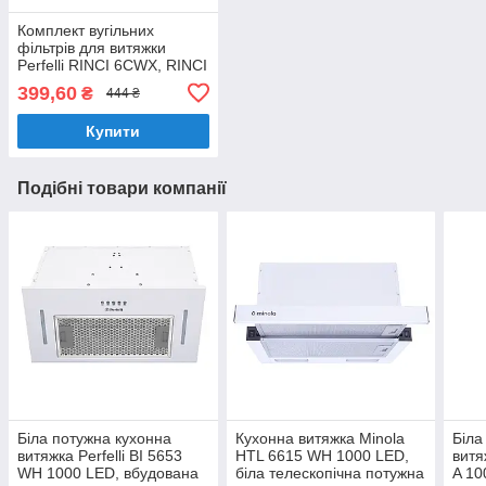
Комплект вугільних
фільтрів для витяжки
Perfelli RINCI 6CWX, RINCI
6CWB, TL 6622 (Арт. 0075)
399,60
₴
444 ₴
Купити
Подібні товари компанії
Біла потужна кухонна
Кухонна витяжка Minola
Біла
витяжка Perfelli BI 5653
HTL 6615 WH 1000 LED,
витя
WH 1000 LED, вбудована
біла телескопічна потужна
A 10