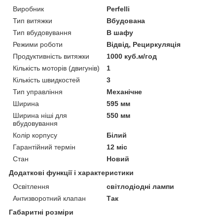
Виробник
Perfelli
Тип витяжки
Вбудована
Тип вбудовування
В шафу
Режими роботи
Відвід, Рециркуляція
Продуктивність витяжки
1000 куб.м/год
Кількість моторів (двигунів)
1
Кількість швидкостей
3
Тип управління
Механічне
Ширина
595 мм
Ширина ніші для
550 мм
вбудовування
Колір корпусу
Білий
Гарантійний термін
12 міс
Стан
Новий
Додаткові функції і характеристики
Освітлення
світлодіодні лампи
Антизворотний клапан
Так
Габаритні розміри