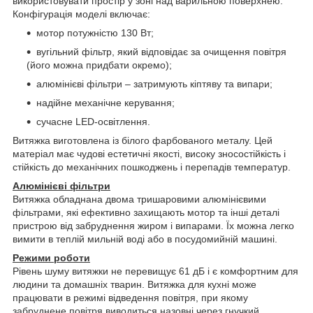
використовувати простір у зоні над варильною поверхнею.
Конфігурація моделі включає:
мотор потужністю 130 Вт;
вугільний фільтр, який відповідає за очищення повітря
(його можна придбати окремо);
алюмінієві фільтри – затримують кіптяву та випари;
надійне механічне керування;
сучасне LED-освітлення.
Витяжка виготовлена ​​із білого фарбованого металу. Цей
матеріал має чудові естетичні якості, високу зносостійкість і
стійкість до механічних пошкоджень і перепадів температур.
Алюмінієві фільтри
Витяжка обладнана двома тришаровими алюмінієвими
фільтрами, які ефективно захищають мотор та інші деталі
пристрою від забруднення жиром і випарами. Їх можна легко
вимити в теплій мильній воді або в посудомийній машині.
Режими роботи
Рівень шуму витяжки не перевищує 61 дБ і є комфортним для
людини та домашніх тварин. Витяжка для кухні може
працювати в режимі відведення повітря, при якому
забруднене повітря виводиться назовні через гнучкий