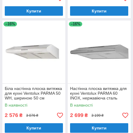
Купити
Купити
–16%
–16%
Біла настінна плоска витяжка
Настінна плоска витяжка для
для кухні Ventolux PARMA 50
кухні Ventolux PARMA 60
WH, шириною 50 см
INOX, нержавіюча сталь
шириною 60 см
В наявності
В наявності
2 576
2 699
₴
₴
3 076 ₴
3 199 ₴
Купити
Купити