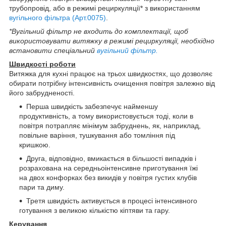
трубопровід, або в режимі рециркуляції* з використанням
вугільного фільтра (Арт.0075)
.
*Вугільний фільтр не входить до комплектації, щоб
використовувати витяжку в режимі рециркуляції, необхідно
встановити спеціальний
вугільний фільтр.
Швидкості роботи
Витяжка для кухні працює на трьох швидкостях, що дозволяє
обирати потрібну інтенсивність очищення повітря залежно від
його забрудненості.
Перша швидкість забезпечує найменшу
продуктивність, а тому використовується тоді, коли в
повітря потрапляє мінімум забруднень, як, наприклад,
повільне варіння, тушкування або томління під
кришкою.
Друга, відповідно, вмикається в більшості випадків і
розрахована на середньоінтенсивне приготування їжі
на двох конфорках без викидів у повітря густих клубів
пари та диму.
Третя швидкість активується в процесі інтенсивного
готування з великою кількістю кіптяви та гару.
Керування