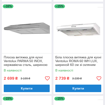
–16%
–15%
Плоска витяжка для кухні
Біла плоска витяжка для кухні
Ventolux PARMA 50 INOX,
Ventolux ROMA 60 WH LUX,
нержавіюча сталь, шириною
шириной 60 см зі скляним
50 см, під навісну шафу
козирком
В наявності
В наявності
2 699
2 739
₴
₴
3 199 ₴
3 239 ₴
Купити
Купити
–15%
–15%