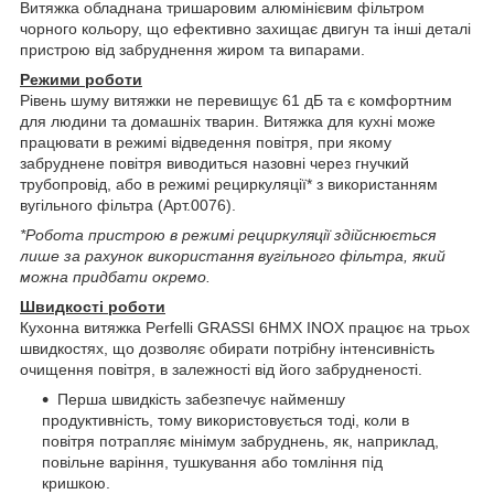
Витяжка обладнана тришаровим алюмінієвим фільтром
чорного кольору, що ефективно захищає двигун та інші деталі
пристрою від забруднення жиром та випарами.
Режими роботи
Рівень шуму витяжки не перевищує 61 дБ та є комфортним
для людини та домашніх тварин. Витяжка для кухні може
працювати в режимі відведення повітря, при якому
забруднене повітря виводиться назовні через гнучкий
трубопровід, або в режимі рециркуляції* з використанням
вугільного фільтра (Арт.0076).
*Робота пристрою в режимі рециркуляції здійснюється
лише за рахунок використання вугільного фільтра, який
можна придбати окремо.
Швидкості роботи
Кухонна витяжка Perfelli GRASSI 6HMX INOX працює на трьох
швидкостях, що дозволяє обирати потрібну інтенсивність
очищення повітря, в залежності від його забрудненості.
Перша швидкість забезпечує найменшу
продуктивність, тому використовується тоді, коли в
повітря потрапляє мінімум забруднень, як, наприклад,
повільне варіння, тушкування або томління під
кришкою.