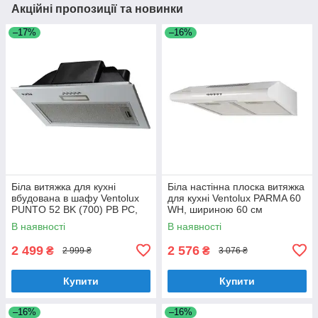
Акційні пропозиції та новинки
–17%
–16%
Біла витяжка для кухні
Біла настінна плоска витяжка
вбудована в шафу Ventolux
для кухні Ventolux PARMA 60
PUNTO 52 BK (700) PB PC,
WH, шириною 60 см
шириною 52 см
В наявності
В наявності
2 499
2 576
₴
₴
2 999 ₴
3 076 ₴
Купити
Купити
–16%
–16%