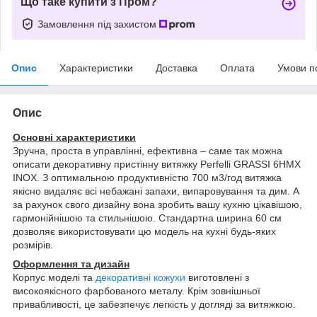
Що таке купити з Пром?
Замовлення під захистом
Опис
Характеристики
Доставка
Оплата
Умови п
Опис
Основні характеристики
Зручна, проста в управлінні, ефективна – саме так можна
описати декоративну пристінну витяжку Perfelli GRASSI 6HMX
INOX. З оптимальною продуктивністю 700 м3/год витяжка
якісно видаляє всі небажані запахи, випаровування та дим. А
за рахунок свого дизайну вона зробить вашу кухню цікавішою,
гармонійнішою та стильнішою. Стандартна ширина 60 см
дозволяє використовувати цю модель на кухні будь-яких
розмірів.
Оформлення та дизайн
Корпус моделі та
декоративні кожухи
виготовлені з
високоякісного фарбованого металу. Крім зовнішньої
привабливості, це забезпечує легкість у догляді за витяжкою.