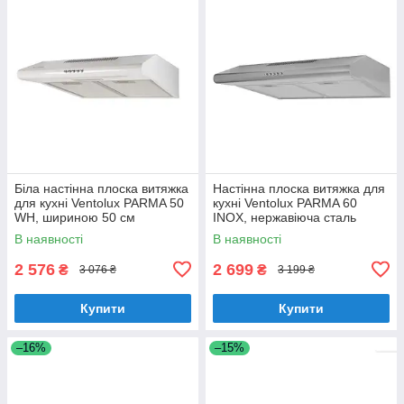
Біла настінна плоска витяжка
Настінна плоска витяжка для
для кухні Ventolux PARMA 50
кухні Ventolux PARMA 60
WH, шириною 50 см
INOX, нержавіюча сталь
шириною 60 см
В наявності
В наявності
2 576
2 699
₴
₴
3 076 ₴
3 199 ₴
Купити
Купити
–16%
–15%