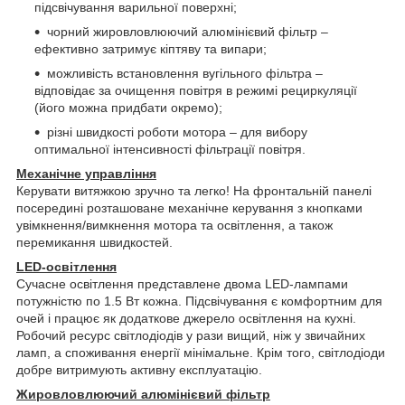
підсвічування варильної поверхні;
чорний жировловлюючий алюмінієвий фільтр –
ефективно затримує кіптяву та випари;
можливість встановлення вугільного фільтра –
відповідає за очищення повітря в режимі рециркуляції
(його можна придбати окремо);
різні швидкості роботи мотора – для вибору
оптимальної інтенсивності фільтрації повітря.
Механічне управління
Керувати витяжкою зручно та легко! На фронтальній панелі
посередині розташоване механічне керування з кнопками
увімкнення/вимкнення мотора та освітлення, а також
перемикання швидкостей.
LED-освітлення
Сучасне освітлення представлене двома LED-лампами
потужністю по 1.5 Вт кожна. Підсвічування є комфортним для
очей і працює як додаткове джерело освітлення на кухні.
Робочий ресурс світлодіодів у рази вищий, ніж у звичайних
ламп, а споживання енергії мінімальне. Крім того, світлодіоди
добре витримують активну експлуатацію.
Жировловлюючий алюмінієвий фільтр