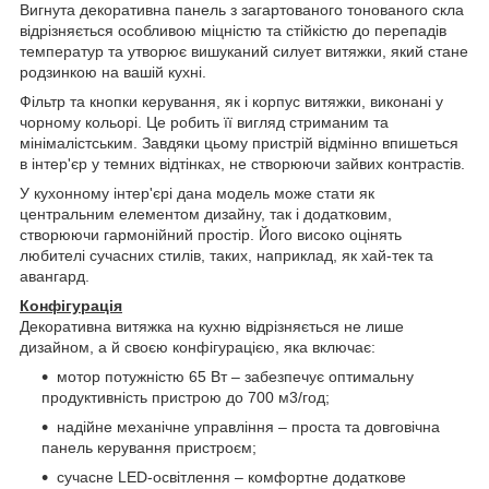
Вигнута декоративна панель з загартованого тонованого скла
відрізняється особливою міцністю та стійкістю до перепадів
температур та утворює вишуканий силует витяжки, який стане
родзинкою на вашій кухні.
Фільтр та кнопки керування, як і корпус витяжки, виконані у
чорному кольорі. Це робить її вигляд стриманим та
мінімалістським. Завдяки цьому пристрій відмінно впишеться
в інтер'єр у темних відтінках, не створюючи зайвих контрастів.
У кухонному інтер'єрі дана модель може стати як
центральним елементом дизайну, так і додатковим,
створюючи гармонійний простір. Його високо оцінять
любителі сучасних стилів, таких, наприклад, як хай-тек та
авангард.
Конфігурація
Декоративна витяжка на кухню відрізняється не лише
дизайном, а й своєю конфігурацією, яка включає:
мотор потужністю 65 Вт – забезпечує оптимальну
продуктивність пристрою до 700 м3/год;
надійне механічне управління – проста та довговічна
панель керування пристроєм;
сучасне LED-освітлення – комфортне додаткове