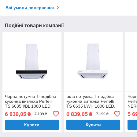
Всі умови повернення
Подібні товари компанії
Чорна потужна Т-подібна
Біла потужна Т-подібна
Чорн
кухонна витяжка Perfelli
кухонна витяжка Perfelli
Perf
TS 6635 I/BL 1000 LED,
TS 6635 I/WH 1000 LED,
NERO
настінна декоративна, 60
настінна декоративна, 60
деко
6 839,05
6 839,05
5 6
₴
₴
7 199 ₴
7 199 ₴
см
см
см
Купити
Купити