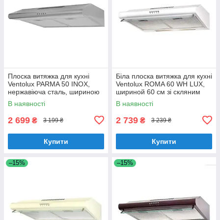
Плоска витяжка для кухні
Біла плоска витяжка для кухні
Ventolux PARMA 50 INOX,
Ventolux ROMA 60 WH LUX,
нержавіюча сталь, шириною
шириной 60 см зі скляним
50 см, під навісну шафу
козирком
В наявності
В наявності
2 699
2 739
₴
₴
3 199 ₴
3 239 ₴
Купити
Купити
–15%
–15%